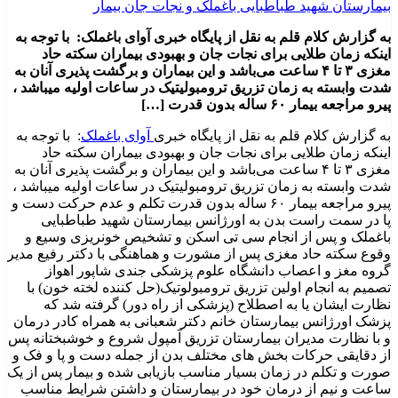
به گزارش کلام قلم به نقل از پایگاه خبری آوای باغملک: با توجه به
اینکه زمان طلایی برای نجات جان و بهبودی بیماران سکته حاد
مغزی ۳ تا ۴ ساعت می‌باشد و این بیماران و برگشت پذیری آنان به
شدت وابسته به زمان تزریق ترومبولیتیک در ساعات اولیه میباشد ،
پیرو مراجعه بیمار ۶۰ ساله بدون قدرت […]
به گزارش کلام قلم به نقل از پایگاه خبری
آوای باغملک
: با توجه به
اینکه زمان طلایی برای نجات جان و بهبودی بیماران سکته حاد
مغزی ۳ تا ۴ ساعت می‌باشد و این بیماران و برگشت پذیری آنان به
شدت وابسته به زمان تزریق ترومبولیتیک در ساعات اولیه میباشد ،
پیرو مراجعه بیمار ۶۰ ساله بدون قدرت تکلم و عدم حرکت دست و
پا در سمت راست بدن به اورژانس بیمارستان شهید طباطبایی
باغملک و پس از انجام سی تی اسکن و تشخیص خونریزی وسیع و
وقوع سکته حاد مغزی پس از مشورت و هماهنگی با دکتر رفیع مدیر
گروه مغز و اعصاب دانشگاه علوم پزشکی جندی شاپور اهواز
تصمیم به انجام اولین تزریق ترومبولوتیک(حل کننده لخته خون) با
نظارت ایشان یا به اصطلاح (پزشکی از راه دور) گرفته شد که
پزشک اورژانس بیمارستان خانم دکتر شعبانی به همراه کادر درمان
و با نظارت مدیران بیمارستان تزریق آمپول شروع و خوشبختانه پس
از دقایقی حرکات بخش های مختلف بدن از جمله دست و پا و فک و
صورت و تکلم در زمان بسیار مناسب بازیابی شده و بیمار پس از یک
ساعت و نیم از درمان خود در بیمارستان و داشتن شرایط مناسب