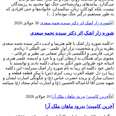
می‌گذارد. پیامدهای روان‌شناختی جنگ تنها محدود به رزمندگان
نیست، بلکه کودکان، زنان، سالمندان، خانواده‌ها و حتی افرادی که
به طور مستقیم درگیر جنگ نبوده‌اند […]
30 جولای 2026
شوره زار اشک اثر دکتر سیده نجمه سعدی
«دکلمه شوره زار اشک با قلم هنرنما و ادیب دکتر سیده نجمه سعدی
نظریه پرداز و شخصیت تراز اول علمی – بین المللی 3 زبانه‌ی
عربی، فارسی و انگلیسی بار دیگر صفایی بی نظیر و عرفانی –
معنوی برای همگان به ارمغان آورد و با خرد و اندیشه علمی هنری و
ادیبانه خود طرواتی شور انگیز به دنیای دکلمه دادند و توانستند با
دانش خود دکلمه ای زیبا به نام شوره زار اشک بسرایند» این دکلمه
زیبا درد دل عقیله العرب زینب کبری (س) با پیکر قطعه قطعه و
دستان مبارک و بریده حضرت عباس (ع) و چگونگی اسارت ایشان و
شهید شدن آقا اباعبداله الحسین (ع) و اسارت امام سجاد (ع) میباشد
.
10 جولای 2026
​آخرین کامیت؛ بدرود ماهان ملک آرا