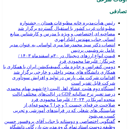
تصادفی
رئیس هیأت‌مدیره خانه مطبوعات همدان – جشنواره
مطبوعات غرب کشور با استقبال گسترده برگزار شد
مصاحبه ای اختصاصی و ویژه با مدرس و کارشناس منابع
انسانی جناب مهندس ایلیاد ابهری
انتصاب دکتر سید محمدرضا میری لواسانی به عنوان مدیر
عامل پتروشیمی پردیس
قیمت انواع ارزهای دیجیتال در ۳۰م اسفندماه ۱۴۰۳ /
خبرنگار: علیرضا محمودی فرد
دومین کنفرانس و جایزه ملی گیمیفیکیشن ایران با همکاری با
همکاری دانشگاه های معتبر داخلی و خارجی برگزار شد
اقدامات شرکت ملی پارس در تولید و افزایش سودآوری
شرکت قابل تقدیر است
ایستگاه دوم هئیت عشاق اهل البیت (ع) شهید بهنام محمدی
درصد تغییر نرخ سالیانه GDP در ایالت‌های مختلف ایالت
متحده امریکا در ۲۰۲۴ / علیرضا محمودی فرد
صلاحیت حرفه‌ای چیست ؟ و چرا ؟ مجموعه‌ای از
شایستگی‌های شغلی که در فرآیندهای آموزشی و تجربی
کسب می‌شود
گفتگویی اختصاصی و دوستانه با جناب آقای پروفسور حسین
وظیفه دوست استاد تمام گروه مدیریت بازرگانی دانشگاه