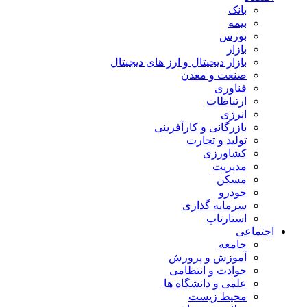
بانک
بیمه
بورس
بازار
بازار دیجیتال و ارز های دیجیتال
صنعت و معدن
فناوری
ارتباطات
انرژی
بازرگانی و کارآفرینی
تولید و تجارت
کشاورزی
مدیریت
مسکن
خودرو
سرمایه گذاری
استارتاپ
اجتماعی
جامعه
آموزش و پرورش
حوادث و انتظامی
علمی و دانشگاه ها
محیط زیست