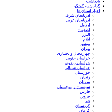
یادداشت
گزارش و گفتگو
اخبار استان ها
آذربایجان شرقی
آذربایجان غربی
اردبیل
اصفهان
البرز
ایلام
بوشهر
تهران
چهارمحال و بختیاری
خراسان جنوبی
خراسان رضوی
خراسان شمالی
خوزستان
زنجان
سمنان
سیستان و بلوچستان
فارس
قزوین
قم
کردستان
کرمان