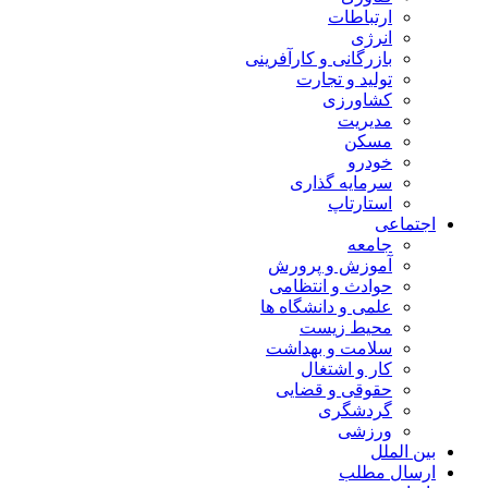
ارتباطات
انرژی
بازرگانی و کارآفرینی
تولید و تجارت
کشاورزی
مدیریت
مسکن
خودرو
سرمایه گذاری
استارتاپ
اجتماعی
جامعه
آموزش و پرورش
حوادث و انتظامی
علمی و دانشگاه ها
محیط زیست
سلامت و بهداشت
کار و اشتغال
حقوقی و قضایی
گردشگری
ورزشی
بین الملل
ارسال مطلب