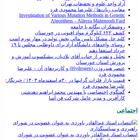
آزاد واحد علوم و تحقیقات تهران
معایب ربات‌ها / علیرضا محمودی فرد
Investigation of Various Mutation Methods in Genetic
Algorithms – Alireza Mahmoodi Fard
روشنفکران بیگانه با جامعه
کشف ۶۲۲ کیلوگرم مواد افیونی در خوزستان
کلید حل مشکل تامین مالی بخش تولید در مهار تورم است
روسای واحدهای دانشگاه آزاد برای داوطلبی مجلس تا ۱۹
خرداد استعفا دهند
تجلیل و تقدیر از جناب آقای بلادیان، پیشکسوت آموزش و
پرورش استان خوزستان
عنصر هیدروژن (Hydrogen) و کاربردهای آن – علیرضا
محمودی فرد
قیمت بازار فلزات گرانبها در ۳۰م اسفندماه ۱۴۰۳ / خبرنگار:
علیرضا محمودی فرد
گفتگوی اختصاصی با مهندس محمد ابراهیم دهدشتی
کارآفرین و مدیر عامل شرکت فن آسا
اجتماعی
انتصاب استاد عبدالقادر باوردی به عنوان عضویت در شورای