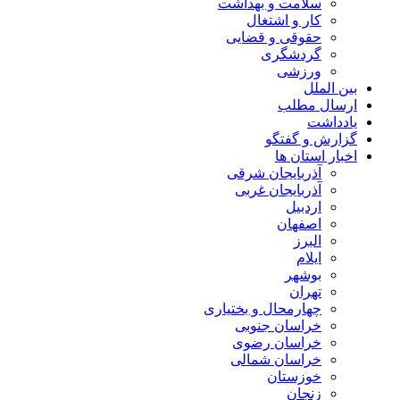
سلامت و بهداشت
کار و اشتغال
حقوقی و قضایی
گردشگری
ورزشی
بین الملل
ارسال مطلب
یادداشت
گزارش و گفتگو
اخبار استان ها
آذربایجان شرقی
آذربایجان غربی
اردبیل
اصفهان
البرز
ایلام
بوشهر
تهران
چهارمحال و بختیاری
خراسان جنوبی
خراسان رضوی
خراسان شمالی
خوزستان
زنجان