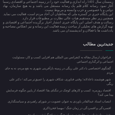
زمستان سال 1401 راه اندازی و فعالیت خود را در زمینه اجتماعی و اقتصادی رسما
آغاز نمود. رسانه کلام قلم یک رسانه مستقل می باشد و به هیچ سازمان، نهاد
دولتی و یا خصوصی و حزب وابسته و مربوط نیست.
این پایگاه خبری در گستره ملی که مخاطبان آن آحاد مردم است، فعالیت می نماید.
همچنین زیر نظر مستقیم هیات عالی نظارت بر مطبوعات قرار دارد.
رسالت و هدف اصلی این پایگاه خبری انتشار اخبار برگزیده اجتماعی و اقتصادی و
تهیه گزارش های تحلیلی از مباحث زمینه فعالیت این رسانه و نیز انعکاس مصاحبه و
یادداشت ها با فعالان و اندیشمندان می باشد.
جدیدترین مطالب
فراخوان ارسال مقاله به کنفرانس بین المللی هم افزایی کسب و کار، مسئولیت
اجتماعی و اثرگذاری اجتماعی
گفتگوی اختصاصی با دکتر علی ریگی در زمینه بازآفرینی شهری به نفع مردم، نه به جای
مردم
شهر هوشمند ناعادلانه؛ وقتی فناوری، شکاف شهری را عمیق‌تر می‌کند / دکتر علی
ریگی
اقتصاد روزمره: کسب‌ و کارهای کوچک در تنگنای بقا؛ اقتصاد از پایین چگونه فرسایش
پیدا می کند؟
انتصاب استاد عبدالقادر باوردی به عنوان عضویت در شورای راهبردی و سیاستگذاری
افسردگی و افسردگی در زمان جنگ / مهسا فخرذاکری
نقش روان‌شناس در جامعه در دوران جنگ و پساجنگ / شیرین اسدی