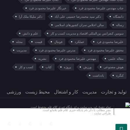
جناب مهندس علیرضا محمودی فرد
خبرنگار علیرضا محمودی فرد
دانشگاه
دکتر سید محمدرضا حسینی علی آباد
دکتر ملیکا ملک آرا
رساله
سالن اجلاس سران کشورهای اسلامی
سومین کنفرانس بین‌المللی اقتصاد و مدیریت کسب و کار
علم و دانش
علیرضا محمودی فرد
عملکرد
فوتبال
قیمت
مجله
محقق علیرضا محمودی فرد
مدرس علیرضا محمودی فرد
مدیریت
مقاله علمی
مهندس علیرضا محمودی فرد
نشریه
هوش مصنوعی
ورزش
پروژه
کتاب
کسب و کار
کنگره
یادداشت
تولید و تجارت
مدیریت
کار و اشتغال
محیط زیست
ورزشی
تمام حقوق این وب سایت برای پایگاه خبری کلام قلم محفوظ است.
نشر مطالب با ذکر نام پایگاه خبری کلام قلم بلامانع است.
طراحی سایت :
آسان وب