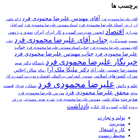
برچسب ها
آقای مهندس علیرضا محمودی فرد
آقای علیرضا محمودی فرد
ارائه علمی
استاد علیرضا محمودی فرد
استاد مهندس علیرضا محمودی فرد
ارزش
اسرافیل
ارز
اقتصاد
انجمن مدیریت کسب و کار ایران
ایران
تحقیق و پژوهش
شیرازی
جناب آقای علیرضا محمودی فرد
تصمیم‌گیری
تصمیم
جناب
جناب
جناب استاد مهندس علیرضا محمودی فرد
آقای مهندس علیرضا محمودی فرد
جناب مهندس علیرضا محمودی فرد
علیرضا محمودی فرد
خبرنگار علیرضا محمودی فرد
دکتر سید
دانشگاه
دکتر ملیکا ملک آرا
محمدرضا حسینی علی آباد
سالن اجلاس
رساله
سران کشورهای اسلامی
سومین کنفرانس بین‌المللی اقتصاد و مدیریت کسب و کار
علیرضا محمودی فرد
علم و دانش
قیمت
عملکرد
فوتبال
محقق علیرضا محمودی فرد
مدرس علیرضا محمودی فرد
مجله
مدیریت
مهندس علیرضا محمودی فرد
ورزش
مقاله علمی
نشریه
هوش مصنوعی
یادداشت
کتاب
پروژه
کسب و کار
کنگره
تولید و تجارت
مدیریت
کار و اشتغال
محیط زیست