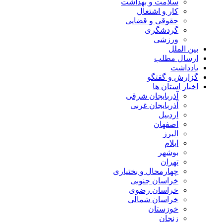
سلامت و بهداشت
کار و اشتغال
حقوقی و قضایی
گردشگری
ورزشی
بین الملل
ارسال مطلب
یادداشت
گزارش و گفتگو
اخبار استان ها
آذربایجان شرقی
آذربایجان غربی
اردبیل
اصفهان
البرز
ایلام
بوشهر
تهران
چهارمحال و بختیاری
خراسان جنوبی
خراسان رضوی
خراسان شمالی
خوزستان
زنجان