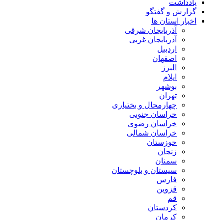
یادداشت
گزارش و گفتگو
اخبار استان ها
آذربایجان شرقی
آذربایجان غربی
اردبیل
اصفهان
البرز
ایلام
بوشهر
تهران
چهارمحال و بختیاری
خراسان جنوبی
خراسان رضوی
خراسان شمالی
خوزستان
زنجان
سمنان
سیستان و بلوچستان
فارس
قزوین
قم
کردستان
کرمان