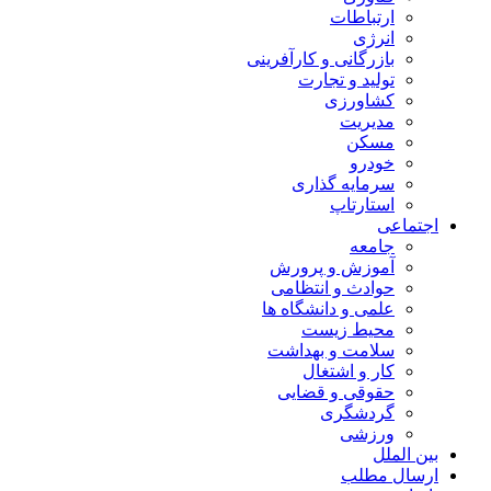
ارتباطات
انرژی
بازرگانی و کارآفرینی
تولید و تجارت
کشاورزی
مدیریت
مسکن
خودرو
سرمایه گذاری
استارتاپ
اجتماعی
جامعه
آموزش و پرورش
حوادث و انتظامی
علمی و دانشگاه ها
محیط زیست
سلامت و بهداشت
کار و اشتغال
حقوقی و قضایی
گردشگری
ورزشی
بین الملل
ارسال مطلب