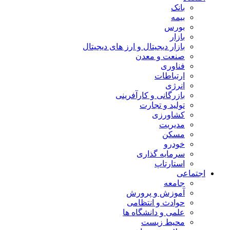
بانک
بیمه
بورس
بازار
بازار دیجیتال و ارز های دیجیتال
صنعت و معدن
فناوری
ارتباطات
انرژی
بازرگانی و کارآفرینی
تولید و تجارت
کشاورزی
مدیریت
مسکن
خودرو
سرمایه گذاری
استارتاپ
اجتماعی
جامعه
آموزش و پرورش
حوادث و انتظامی
علمی و دانشگاه ها
محیط زیست