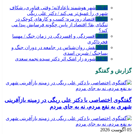
16:44
شهر هوشمند ناعادلانه؛ وقتی فناوری، شکاف
شهری را عمیق‌تر می‌کند / دکتر علی ریگی
19:25
اقتصاد روزمره: کسب‌ و کارهای کوچک در
تنگنای بقا؛ اقتصاد از پایین چگونه فرسایش پیدا می
کند؟
20:45
افسردگی و افسردگی در زمان جنگ / مهسا
فخرذاکری
20:41
نقش روان‌شناس در جامعه در دوران جنگ و
پساجنگ / شیرین اسدی
14:39
شوره زار اشک اثر دکتر سیده نجمه سعدی
گزارش و گفتگو
گفتگوی اختصاصی با دکتر علی ریگی در زمینه بازآفرینی
شهری به نفع مردم، نه به جای مردم
05 آگوست 2026