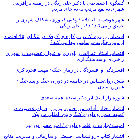
گفتگوی اختصاصی با دکتر علی ریگی در زمینه بازآفرینی
شهری به نفع مردم، نه به جای مردم
شهر هوشمند ناعادلانه؛ وقتی فناوری، شکاف شهری را
عمیق‌تر می‌کند / دکتر علی ریگی
اقتصاد روزمره: کسب‌ و کارهای کوچک در تنگنای بقا؛ اقتصاد
از پایین چگونه فرسایش پیدا می کند؟
انتصاب استاد عبدالقادر باوردی به عنوان عضویت در شورای
راهبردی و سیاستگذاری
افسردگی و افسردگی در زمان جنگ / مهسا فخرذاکری
نقش روان‌شناس در جامعه در دوران جنگ و پساجنگ /
شیرین اسدی
شوره زار اشک اثر دکتر سیده نجمه سعدی
انتصاب جناب آقای امیر حسن بور بور بعنوان عضویت در
کمیته علمی و داوری کنگره بین المللی مارلیک
امنیت تجارت در قلمرو داوری / امیر حسن بور بور
انتشار کتاب «روانشناسی صنعتی و سازمانی و مدیریت منابع