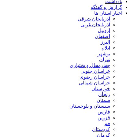
یادداشت
گزارش و گفتگو
اخبار استان ها
آذربایجان شرقی
آذربایجان غربی
اردبیل
اصفهان
البرز
ایلام
بوشهر
تهران
چهارمحال و بختیاری
خراسان جنوبی
خراسان رضوی
خراسان شمالی
خوزستان
زنجان
سمنان
سیستان و بلوچستان
فارس
قزوین
قم
کردستان
کرمان