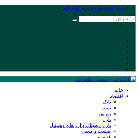
آیین نامه پایگاه خبری کلام قلم
خانه
اقتصاد
بانک
بیمه
بورس
بازار
بازار دیجیتال و ارز های دیجیتال
صنعت و معدن
فناوری