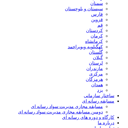
سمنان
سیستان و بلوچستان
فارس
قزوین
قم
کردستان
کرمان
کرمانشاه
کهگیلویه وبویراحمد
گلستان
گیلان
لرستان
مازندران
مرکزی
هرمزگان
همدان
یزد
ساختار سازمانی
مسابقه رسانه ای
مسابقه مجازی مدیریت سواد رسانه ای
دومین مسابقه مجازی مدیریت سواد رسانه ای
کارگاه و دوره های رسانه ای
درباره ما