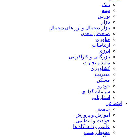
بانک
بیمه
بورس
بازار
بازار دیجیتال و ارز های دیجیتال
صنعت و معدن
فناوری
ارتباطات
انرژی
بازرگانی و کارآفرینی
تولید و تجارت
کشاورزی
مدیریت
مسکن
خودرو
سرمایه گذاری
استارتاپ
اجتماعی
جامعه
آموزش و پرورش
حوادث و انتظامی
علمی و دانشگاه ها
محیط زیست