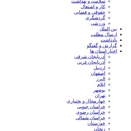
سلامت و بهداشت
کار و اشتغال
حقوقی و قضایی
گردشگری
ورزشی
بین الملل
ارسال مطلب
یادداشت
گزارش و گفتگو
اخبار استان ها
آذربایجان شرقی
آذربایجان غربی
اردبیل
اصفهان
البرز
ایلام
بوشهر
تهران
چهارمحال و بختیاری
خراسان جنوبی
خراسان رضوی
خراسان شمالی
خوزستان
زنجان