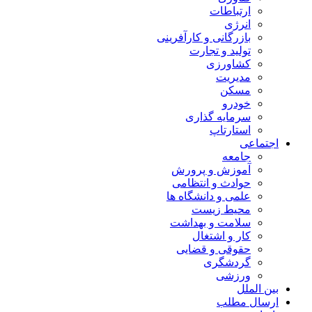
ارتباطات
انرژی
بازرگانی و کارآفرینی
تولید و تجارت
کشاورزی
مدیریت
مسکن
خودرو
سرمایه گذاری
استارتاپ
اجتماعی
جامعه
آموزش و پرورش
حوادث و انتظامی
علمی و دانشگاه ها
محیط زیست
سلامت و بهداشت
کار و اشتغال
حقوقی و قضایی
گردشگری
ورزشی
بین الملل
ارسال مطلب