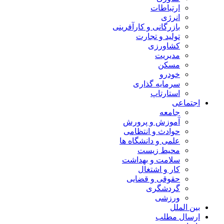
ارتباطات
انرژی
بازرگانی و کارآفرینی
تولید و تجارت
کشاورزی
مدیریت
مسکن
خودرو
سرمایه گذاری
استارتاپ
اجتماعی
جامعه
آموزش و پرورش
حوادث و انتظامی
علمی و دانشگاه ها
محیط زیست
سلامت و بهداشت
کار و اشتغال
حقوقی و قضایی
گردشگری
ورزشی
بین الملل
ارسال مطلب