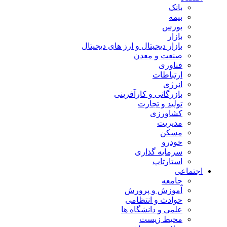
بانک
بیمه
بورس
بازار
بازار دیجیتال و ارز های دیجیتال
صنعت و معدن
فناوری
ارتباطات
انرژی
بازرگانی و کارآفرینی
تولید و تجارت
کشاورزی
مدیریت
مسکن
خودرو
سرمایه گذاری
استارتاپ
اجتماعی
جامعه
آموزش و پرورش
حوادث و انتظامی
علمی و دانشگاه ها
محیط زیست