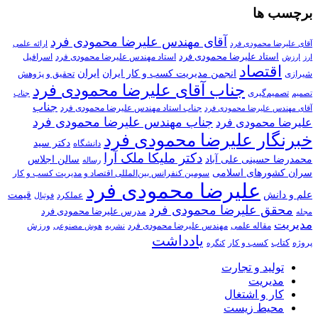
برچسب ها
آقای مهندس علیرضا محمودی فرد
آقای علیرضا محمودی فرد
ارائه علمی
استاد علیرضا محمودی فرد
استاد مهندس علیرضا محمودی فرد
ارزش
اسرافیل
ارز
اقتصاد
انجمن مدیریت کسب و کار ایران
ایران
تحقیق و پژوهش
شیرازی
جناب آقای علیرضا محمودی فرد
تصمیم‌گیری
تصمیم
جناب
جناب
جناب استاد مهندس علیرضا محمودی فرد
آقای مهندس علیرضا محمودی فرد
جناب مهندس علیرضا محمودی فرد
علیرضا محمودی فرد
خبرنگار علیرضا محمودی فرد
دکتر سید
دانشگاه
دکتر ملیکا ملک آرا
محمدرضا حسینی علی آباد
سالن اجلاس
رساله
سران کشورهای اسلامی
سومین کنفرانس بین‌المللی اقتصاد و مدیریت کسب و کار
علیرضا محمودی فرد
علم و دانش
قیمت
عملکرد
فوتبال
محقق علیرضا محمودی فرد
مدرس علیرضا محمودی فرد
مجله
مدیریت
مهندس علیرضا محمودی فرد
ورزش
مقاله علمی
نشریه
هوش مصنوعی
یادداشت
کتاب
کسب و کار
پروژه
کنگره
تولید و تجارت
مدیریت
کار و اشتغال
محیط زیست