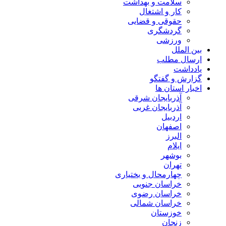
سلامت و بهداشت
کار و اشتغال
حقوقی و قضایی
گردشگری
ورزشی
بین الملل
ارسال مطلب
یادداشت
گزارش و گفتگو
اخبار استان ها
آذربایجان شرقی
آذربایجان غربی
اردبیل
اصفهان
البرز
ایلام
بوشهر
تهران
چهارمحال و بختیاری
خراسان جنوبی
خراسان رضوی
خراسان شمالی
خوزستان
زنجان