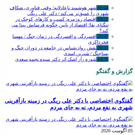
16:44
شهر هوشمند ناعادلانه؛ وقتی فناوری، شکاف
شهری را عمیق‌تر می‌کند / دکتر علی ریگی
19:25
اقتصاد روزمره: کسب‌ و کارهای کوچک در
تنگنای بقا؛ اقتصاد از پایین چگونه فرسایش پیدا می
کند؟
20:45
افسردگی و افسردگی در زمان جنگ / مهسا
فخرذاکری
20:41
نقش روان‌شناس در جامعه در دوران جنگ و
پساجنگ / شیرین اسدی
14:39
شوره زار اشک اثر دکتر سیده نجمه سعدی
گزارش و گفتگو
گفتگوی اختصاصی با دکتر علی ریگی در زمینه بازآفرینی
شهری به نفع مردم، نه به جای مردم
05 آگوست 2026