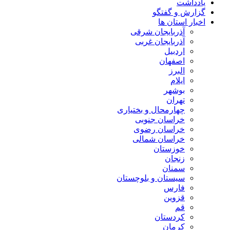
یادداشت
گزارش و گفتگو
اخبار استان ها
آذربایجان شرقی
آذربایجان غربی
اردبیل
اصفهان
البرز
ایلام
بوشهر
تهران
چهارمحال و بختیاری
خراسان جنوبی
خراسان رضوی
خراسان شمالی
خوزستان
زنجان
سمنان
سیستان و بلوچستان
فارس
قزوین
قم
کردستان
کرمان