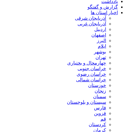
یادداشت
گزارش و گفتگو
اخبار استان ها
آذربایجان شرقی
آذربایجان غربی
اردبیل
اصفهان
البرز
ایلام
بوشهر
تهران
چهارمحال و بختیاری
خراسان جنوبی
خراسان رضوی
خراسان شمالی
خوزستان
زنجان
سمنان
سیستان و بلوچستان
فارس
قزوین
قم
کردستان
کرمان