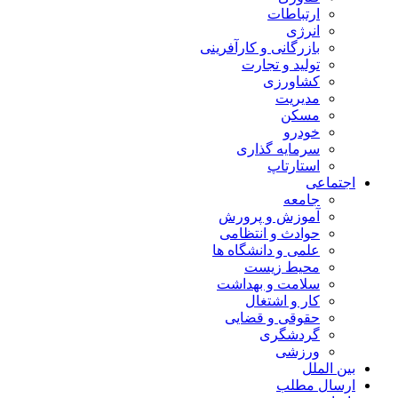
ارتباطات
انرژی
بازرگانی و کارآفرینی
تولید و تجارت
کشاورزی
مدیریت
مسکن
خودرو
سرمایه گذاری
استارتاپ
اجتماعی
جامعه
آموزش و پرورش
حوادث و انتظامی
علمی و دانشگاه ها
محیط زیست
سلامت و بهداشت
کار و اشتغال
حقوقی و قضایی
گردشگری
ورزشی
بین الملل
ارسال مطلب