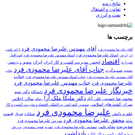
نتایج زنده
تعاون و اشتغال
نفت و انرژی
برچسب ها
آقای مهندس علیرضا محمودی فرد
آقای علیرضا محمودی فرد
ارائه علمی
استاد علیرضا محمودی فرد
استاد مهندس علیرضا محمودی فرد
ارزش
اسرافیل
ارز
اقتصاد
انجمن مدیریت کسب و کار ایران
ایران
تحقیق و پژوهش
شیرازی
جناب آقای علیرضا محمودی فرد
تصمیم‌گیری
تصمیم
جناب
جناب
جناب استاد مهندس علیرضا محمودی فرد
آقای مهندس علیرضا محمودی فرد
جناب مهندس علیرضا محمودی فرد
علیرضا محمودی فرد
خبرنگار علیرضا محمودی فرد
دکتر سید
دانشگاه
دکتر ملیکا ملک آرا
محمدرضا حسینی علی آباد
سالن اجلاس
رساله
سران کشورهای اسلامی
سومین کنفرانس بین‌المللی اقتصاد و مدیریت کسب و کار
علیرضا محمودی فرد
علم و دانش
قیمت
عملکرد
فوتبال
محقق علیرضا محمودی فرد
مدرس علیرضا محمودی فرد
مجله
مدیریت
مهندس علیرضا محمودی فرد
ورزش
مقاله علمی
نشریه
هوش مصنوعی
یادداشت
کتاب
کسب و کار
پروژه
کنگره