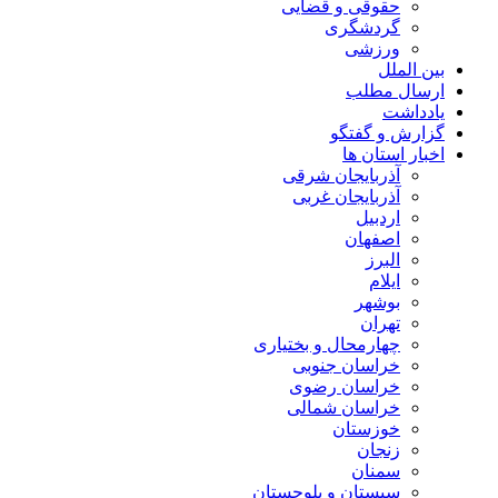
حقوقی و قضایی
گردشگری
ورزشی
بین الملل
ارسال مطلب
یادداشت
گزارش و گفتگو
اخبار استان ها
آذربایجان شرقی
آذربایجان غربی
اردبیل
اصفهان
البرز
ایلام
بوشهر
تهران
چهارمحال و بختیاری
خراسان جنوبی
خراسان رضوی
خراسان شمالی
خوزستان
زنجان
سمنان
سیستان و بلوچستان