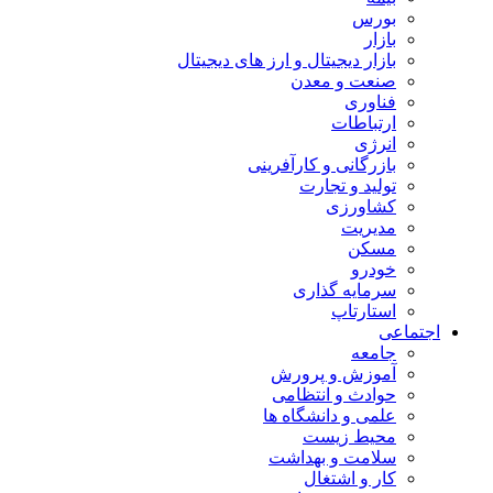
بورس
بازار
بازار دیجیتال و ارز های دیجیتال
صنعت و معدن
فناوری
ارتباطات
انرژی
بازرگانی و کارآفرینی
تولید و تجارت
کشاورزی
مدیریت
مسکن
خودرو
سرمایه گذاری
استارتاپ
اجتماعی
جامعه
آموزش و پرورش
حوادث و انتظامی
علمی و دانشگاه ها
محیط زیست
سلامت و بهداشت
کار و اشتغال