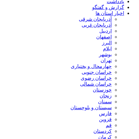
یادداشت
گزارش و گفتگو
اخبار استان ها
آذربایجان شرقی
آذربایجان غربی
اردبیل
اصفهان
البرز
ایلام
بوشهر
تهران
چهارمحال و بختیاری
خراسان جنوبی
خراسان رضوی
خراسان شمالی
خوزستان
زنجان
سمنان
سیستان و بلوچستان
فارس
قزوین
قم
کردستان
کرمان