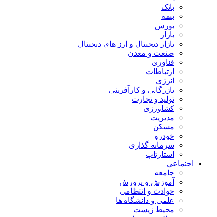
بانک
بیمه
بورس
بازار
بازار دیجیتال و ارز های دیجیتال
صنعت و معدن
فناوری
ارتباطات
انرژی
بازرگانی و کارآفرینی
تولید و تجارت
کشاورزی
مدیریت
مسکن
خودرو
سرمایه گذاری
استارتاپ
اجتماعی
جامعه
آموزش و پرورش
حوادث و انتظامی
علمی و دانشگاه ها
محیط زیست