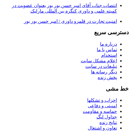
انتصاب جناب آقای امیر حسن بور بور بعنوان عضویت در
کمیته علمی و داوری کنگره بین المللی مارلیک
امنیت تجارت در قلمرو داوری / امیر حسن بور بور
دسترسی سریع
درباره ما
تماس با ما
استخدام
اعلام مشکل سایت
تبلیغات در سایت
ديگر رسانه ها
پخش زنده
خط مشی
احزاب و تشکلها
امنیتی و دفاعی
حماسه و مقاومت
جداول لیگ
نتایج زنده
تعاون و اشتغال