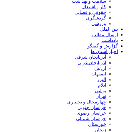
سلامت و بهداشت
کار و اشتغال
حقوقی و قضایی
گردشگری
ورزشی
بین الملل
ارسال مطلب
یادداشت
گزارش و گفتگو
اخبار استان ها
آذربایجان شرقی
آذربایجان غربی
اردبیل
اصفهان
البرز
ایلام
بوشهر
تهران
چهارمحال و بختیاری
خراسان جنوبی
خراسان رضوی
خراسان شمالی
خوزستان
زنجان