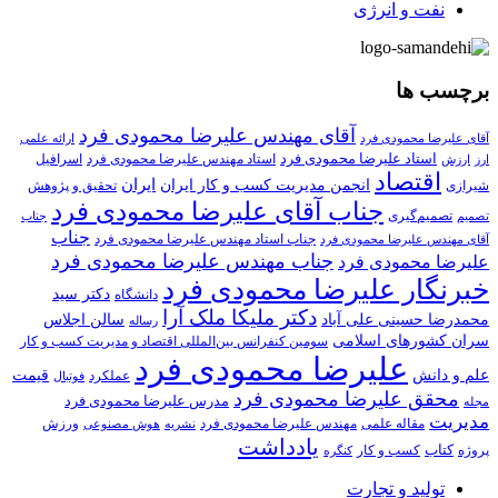
نفت و انرژی
برچسب ها
آقای مهندس علیرضا محمودی فرد
آقای علیرضا محمودی فرد
ارائه علمی
استاد علیرضا محمودی فرد
استاد مهندس علیرضا محمودی فرد
ارزش
اسرافیل
ارز
اقتصاد
انجمن مدیریت کسب و کار ایران
ایران
تحقیق و پژوهش
شیرازی
جناب آقای علیرضا محمودی فرد
تصمیم‌گیری
تصمیم
جناب
جناب
جناب استاد مهندس علیرضا محمودی فرد
آقای مهندس علیرضا محمودی فرد
جناب مهندس علیرضا محمودی فرد
علیرضا محمودی فرد
خبرنگار علیرضا محمودی فرد
دکتر سید
دانشگاه
دکتر ملیکا ملک آرا
محمدرضا حسینی علی آباد
سالن اجلاس
رساله
سران کشورهای اسلامی
سومین کنفرانس بین‌المللی اقتصاد و مدیریت کسب و کار
علیرضا محمودی فرد
علم و دانش
قیمت
عملکرد
فوتبال
محقق علیرضا محمودی فرد
مدرس علیرضا محمودی فرد
مجله
مدیریت
مهندس علیرضا محمودی فرد
ورزش
مقاله علمی
نشریه
هوش مصنوعی
یادداشت
کتاب
کسب و کار
پروژه
کنگره
تولید و تجارت