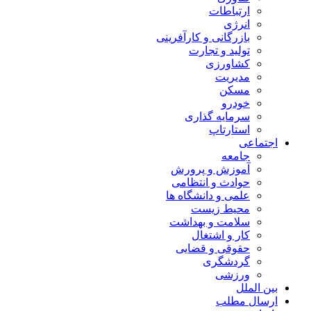
ارتباطات
انرژی
بازرگانی و کارآفرینی
تولید و تجارت
کشاورزی
مدیریت
مسکن
خودرو
سرمایه گذاری
استارتاپ
اجتماعی
جامعه
آموزش و پرورش
حوادث و انتظامی
علمی و دانشگاه ها
محیط زیست
سلامت و بهداشت
کار و اشتغال
حقوقی و قضایی
گردشگری
ورزشی
بین الملل
ارسال مطلب