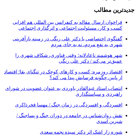
جدیدترین مطالب
فراخوان ارسال مقاله به کنفرانس بین المللی هم افزایی
کسب و کار، مسئولیت اجتماعی و اثرگذاری اجتماعی
گفتگوی اختصاصی با دکتر علی ریگی در زمینه بازآفرینی
شهری به نفع مردم، نه به جای مردم
شهر هوشمند ناعادلانه؛ وقتی فناوری، شکاف شهری را
عمیق‌تر می‌کند / دکتر علی ریگی
اقتصاد روزمره: کسب‌ و کارهای کوچک در تنگنای بقا؛ اقتصاد
از پایین چگونه فرسایش پیدا می کند؟
انتصاب استاد عبدالقادر باوردی به عنوان عضویت در شورای
راهبردی و سیاستگذاری
افسردگی و افسردگی در زمان جنگ / مهسا فخرذاکری
نقش روان‌شناس در جامعه در دوران جنگ و پساجنگ /
شیرین اسدی
شوره زار اشک اثر دکتر سیده نجمه سعدی