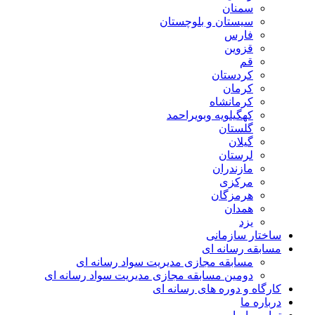
سمنان
سیستان و بلوچستان
فارس
قزوین
قم
کردستان
کرمان
کرمانشاه
کهگیلویه وبویراحمد
گلستان
گیلان
لرستان
مازندران
مرکزی
هرمزگان
همدان
یزد
ساختار سازمانی
مسابقه رسانه ای
مسابقه مجازی مدیریت سواد رسانه ای
دومین مسابقه مجازی مدیریت سواد رسانه ای
کارگاه و دوره های رسانه ای
درباره ما