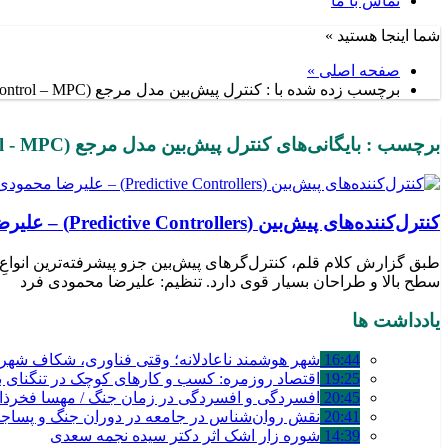
تماس با ما
شما اینجا هستید »
صفحه اصلی »
برچسب زده شده با : کنترل پیش‌بین مدل مرجع (Model Predictive Control – MPC)
برچسب : بایگانی‌های کنترل پیش‌بین مدل مرجع (Model Predictive Control - MPC) - پایگاه خبری تحلیلی کلام قلم
کنترل‌کننده‌های پیش‌بین (Predictive Controllers) – علیرضا محمودی فرد
طبق گزارش کلام قلم، کنترل‌گرهای پیش‌بین جزو پیشرفته‌ترین انواعِ کن
سطح بالا و طراحان بسیار قوی دارد. تنظیم: علیرضا محمودی فرد
یادداشت ها
16:44
شهر هوشمند ناعادلانه؛ وقتی فناوری، شکاف شهری 
19:25
اقتصاد روزمره: کسب‌ و کارهای کوچک در تنگنای بق
20:45
افسردگی و افسردگی در زمان جنگ / مهسا فخرذا
20:41
نقش روان‌شناس در جامعه در دوران جنگ و پساج
14:39
شوره زار اشک اثر دکتر سیده نجمه سعدی