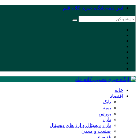
آیین نامه پایگاه خبری کلام قلم
خانه
اقتصاد
بانک
بیمه
بورس
بازار
بازار دیجیتال و ارز های دیجیتال
صنعت و معدن
فناوری