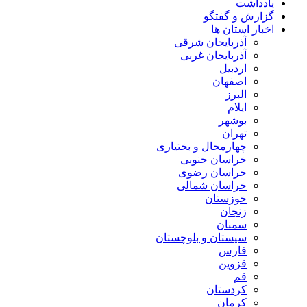
یادداشت
گزارش و گفتگو
اخبار استان ها
آذربایجان شرقی
آذربایجان غربی
اردبیل
اصفهان
البرز
ایلام
بوشهر
تهران
چهارمحال و بختیاری
خراسان جنوبی
خراسان رضوی
خراسان شمالی
خوزستان
زنجان
سمنان
سیستان و بلوچستان
فارس
قزوین
قم
کردستان
کرمان