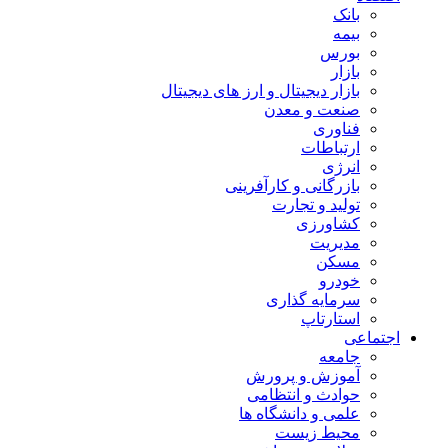
بانک
بیمه
بورس
بازار
بازار دیجیتال و ارز های دیجیتال
صنعت و معدن
فناوری
ارتباطات
انرژی
بازرگانی و کارآفرینی
تولید و تجارت
کشاورزی
مدیریت
مسکن
خودرو
سرمایه گذاری
استارتاپ
اجتماعی
جامعه
آموزش و پرورش
حوادث و انتظامی
علمی و دانشگاه ها
محیط زیست