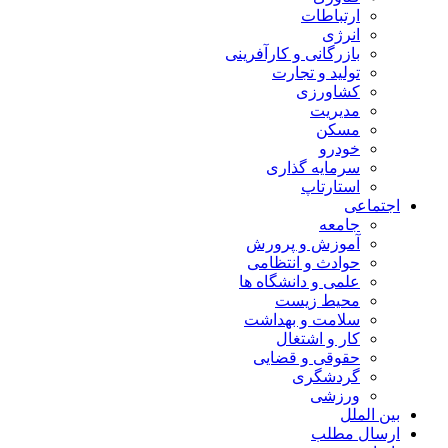
ارتباطات
انرژی
بازرگانی و کارآفرینی
تولید و تجارت
کشاورزی
مدیریت
مسکن
خودرو
سرمایه گذاری
استارتاپ
اجتماعی
جامعه
آموزش و پرورش
حوادث و انتظامی
علمی و دانشگاه ها
محیط زیست
سلامت و بهداشت
کار و اشتغال
حقوقی و قضایی
گردشگری
ورزشی
بین الملل
ارسال مطلب