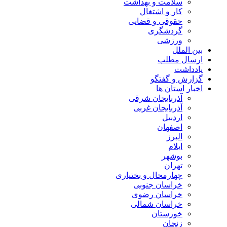
سلامت و بهداشت
کار و اشتغال
حقوقی و قضایی
گردشگری
ورزشی
بین الملل
ارسال مطلب
یادداشت
گزارش و گفتگو
اخبار استان ها
آذربایجان شرقی
آذربایجان غربی
اردبیل
اصفهان
البرز
ایلام
بوشهر
تهران
چهارمحال و بختیاری
خراسان جنوبی
خراسان رضوی
خراسان شمالی
خوزستان
زنجان