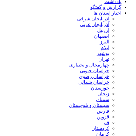
یادداشت
گزارش و گفتگو
اخبار استان ها
آذربایجان شرقی
آذربایجان غربی
اردبیل
اصفهان
البرز
ایلام
بوشهر
تهران
چهارمحال و بختیاری
خراسان جنوبی
خراسان رضوی
خراسان شمالی
خوزستان
زنجان
سمنان
سیستان و بلوچستان
فارس
قزوین
قم
کردستان
کرمان