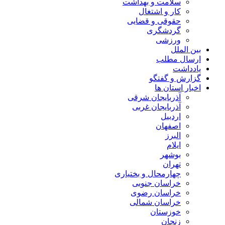
سلامت و بهداشت
کار و اشتغال
حقوقی و قضایی
گردشگری
ورزشی
بین الملل
ارسال مطلب
یادداشت
گزارش و گفتگو
اخبار استان ها
آذربایجان شرقی
آذربایجان غربی
اردبیل
اصفهان
البرز
ایلام
بوشهر
تهران
چهارمحال و بختیاری
خراسان جنوبی
خراسان رضوی
خراسان شمالی
خوزستان
زنجان