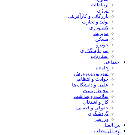
ارتباطات
انرژی
بازرگانی و کارآفرینی
تولید و تجارت
کشاورزی
مدیریت
مسکن
خودرو
سرمایه گذاری
استارتاپ
اجتماعی
جامعه
آموزش و پرورش
حوادث و انتظامی
علمی و دانشگاه ها
محیط زیست
سلامت و بهداشت
کار و اشتغال
حقوقی و قضایی
گردشگری
ورزشی
بین الملل
ارسال مطلب