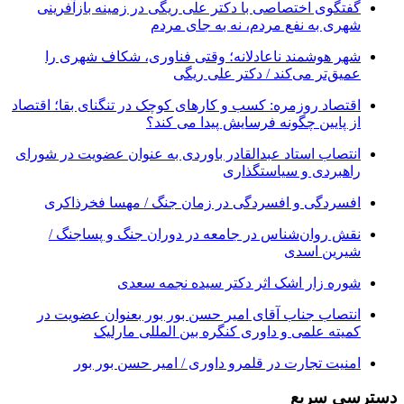
گفتگوی اختصاصی با دکتر علی ریگی در زمینه بازآفرینی
شهری به نفع مردم، نه به جای مردم
شهر هوشمند ناعادلانه؛ وقتی فناوری، شکاف شهری را
عمیق‌تر می‌کند / دکتر علی ریگی
اقتصاد روزمره: کسب‌ و کارهای کوچک در تنگنای بقا؛ اقتصاد
از پایین چگونه فرسایش پیدا می کند؟
انتصاب استاد عبدالقادر باوردی به عنوان عضویت در شورای
راهبردی و سیاستگذاری
افسردگی و افسردگی در زمان جنگ / مهسا فخرذاکری
نقش روان‌شناس در جامعه در دوران جنگ و پساجنگ /
شیرین اسدی
شوره زار اشک اثر دکتر سیده نجمه سعدی
انتصاب جناب آقای امیر حسن بور بور بعنوان عضویت در
کمیته علمی و داوری کنگره بین المللی مارلیک
امنیت تجارت در قلمرو داوری / امیر حسن بور بور
دسترسی سریع