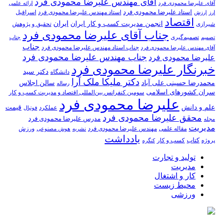
آقای مهندس علیرضا محمودی فرد
آقای علیرضا محمودی فرد
ارائه علمی
استاد علیرضا محمودی فرد
استاد مهندس علیرضا محمودی فرد
ارزش
اسرافیل
ارز
اقتصاد
انجمن مدیریت کسب و کار ایران
ایران
تحقیق و پژوهش
شیرازی
جناب آقای علیرضا محمودی فرد
تصمیم‌گیری
تصمیم
جناب
جناب
جناب استاد مهندس علیرضا محمودی فرد
آقای مهندس علیرضا محمودی فرد
جناب مهندس علیرضا محمودی فرد
علیرضا محمودی فرد
خبرنگار علیرضا محمودی فرد
دکتر سید
دانشگاه
دکتر ملیکا ملک آرا
محمدرضا حسینی علی آباد
سالن اجلاس
رساله
سران کشورهای اسلامی
سومین کنفرانس بین‌المللی اقتصاد و مدیریت کسب و کار
علیرضا محمودی فرد
علم و دانش
قیمت
عملکرد
فوتبال
محقق علیرضا محمودی فرد
مدرس علیرضا محمودی فرد
مجله
مدیریت
مهندس علیرضا محمودی فرد
ورزش
مقاله علمی
نشریه
هوش مصنوعی
یادداشت
کتاب
کسب و کار
پروژه
کنگره
تولید و تجارت
مدیریت
کار و اشتغال
محیط زیست
ورزشی