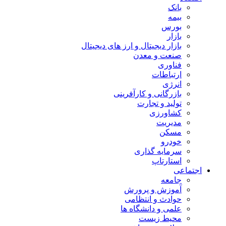
بانک
بیمه
بورس
بازار
بازار دیجیتال و ارز های دیجیتال
صنعت و معدن
فناوری
ارتباطات
انرژی
بازرگانی و کارآفرینی
تولید و تجارت
کشاورزی
مدیریت
مسکن
خودرو
سرمایه گذاری
استارتاپ
اجتماعی
جامعه
آموزش و پرورش
حوادث و انتظامی
علمی و دانشگاه ها
محیط زیست