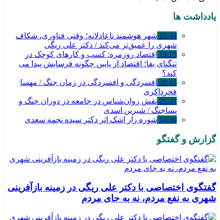
یادداشت ها
16:44
شهر هوشمند ناعادلانه؛ وقتی فناوری، شکاف
شهری را عمیق‌تر می‌کند / دکتر علی ریگی
19:25
اقتصاد روزمره: کسب‌ و کارهای کوچک در
تنگنای بقا؛ اقتصاد از پایین چگونه فرسایش پیدا می
کند؟
20:45
افسردگی و افسردگی در زمان جنگ / مهسا
فخرذاکری
20:41
نقش روان‌شناس در جامعه در دوران جنگ و
پساجنگ / شیرین اسدی
14:39
شوره زار اشک اثر دکتر سیده نجمه سعدی
گزارش و گفتگو
گفتگوی اختصاصی با دکتر علی ریگی در زمینه بازآفرینی
شهری به نفع مردم، نه به جای مردم