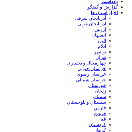
یادداشت
گزارش و گفتگو
اخبار استان ها
آذربایجان شرقی
آذربایجان غربی
اردبیل
اصفهان
البرز
ایلام
بوشهر
تهران
چهارمحال و بختیاری
خراسان جنوبی
خراسان رضوی
خراسان شمالی
خوزستان
زنجان
سمنان
سیستان و بلوچستان
فارس
قزوین
قم
کردستان
کرمان