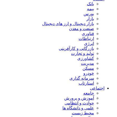
بانک
بیمه
بورس
بازار
بازار دیجیتال و ارز های دیجیتال
صنعت و معدن
فناوری
ارتباطات
انرژی
بازرگانی و کارآفرینی
تولید و تجارت
کشاورزی
مدیریت
مسکن
خودرو
سرمایه گذاری
استارتاپ
اجتماعی
جامعه
آموزش و پرورش
حوادث و انتظامی
علمی و دانشگاه ها
محیط زیست