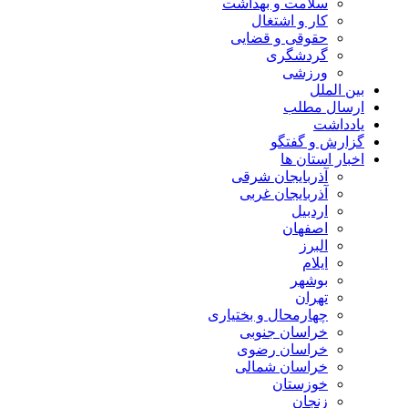
سلامت و بهداشت
کار و اشتغال
حقوقی و قضایی
گردشگری
ورزشی
بین الملل
ارسال مطلب
یادداشت
گزارش و گفتگو
اخبار استان ها
آذربایجان شرقی
آذربایجان غربی
اردبیل
اصفهان
البرز
ایلام
بوشهر
تهران
چهارمحال و بختیاری
خراسان جنوبی
خراسان رضوی
خراسان شمالی
خوزستان
زنجان