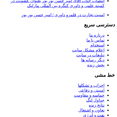
انتصاب جناب آقای امیر حسن بور بور بعنوان عضویت در
کمیته علمی و داوری کنگره بین المللی مارلیک
امنیت تجارت در قلمرو داوری / امیر حسن بور بور
دسترسی سریع
درباره ما
تماس با ما
استخدام
اعلام مشکل سایت
تبلیغات در سایت
ديگر رسانه ها
پخش زنده
خط مشی
احزاب و تشکلها
امنیتی و دفاعی
حماسه و مقاومت
جداول لیگ
نتایج زنده
تعاون و اشتغال
نفت و انرژی