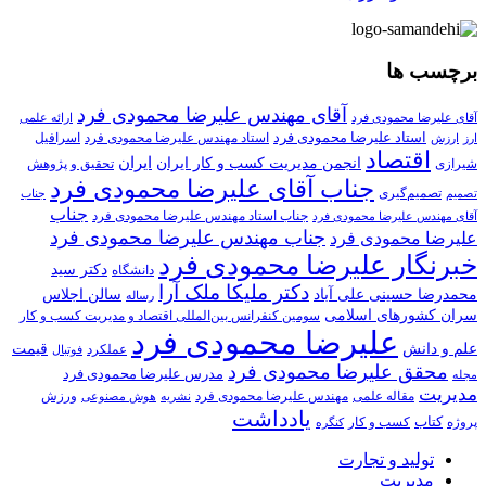
برچسب ها
آقای مهندس علیرضا محمودی فرد
آقای علیرضا محمودی فرد
ارائه علمی
استاد علیرضا محمودی فرد
استاد مهندس علیرضا محمودی فرد
ارزش
اسرافیل
ارز
اقتصاد
انجمن مدیریت کسب و کار ایران
ایران
تحقیق و پژوهش
شیرازی
جناب آقای علیرضا محمودی فرد
تصمیم‌گیری
تصمیم
جناب
جناب
جناب استاد مهندس علیرضا محمودی فرد
آقای مهندس علیرضا محمودی فرد
جناب مهندس علیرضا محمودی فرد
علیرضا محمودی فرد
خبرنگار علیرضا محمودی فرد
دکتر سید
دانشگاه
دکتر ملیکا ملک آرا
محمدرضا حسینی علی آباد
سالن اجلاس
رساله
سران کشورهای اسلامی
سومین کنفرانس بین‌المللی اقتصاد و مدیریت کسب و کار
علیرضا محمودی فرد
علم و دانش
قیمت
عملکرد
فوتبال
محقق علیرضا محمودی فرد
مدرس علیرضا محمودی فرد
مجله
مدیریت
مهندس علیرضا محمودی فرد
ورزش
مقاله علمی
نشریه
هوش مصنوعی
یادداشت
کتاب
کسب و کار
پروژه
کنگره
تولید و تجارت
مدیریت