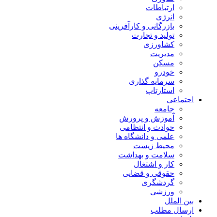
ارتباطات
انرژی
بازرگانی و کارآفرینی
تولید و تجارت
کشاورزی
مدیریت
مسکن
خودرو
سرمایه گذاری
استارتاپ
اجتماعی
جامعه
آموزش و پرورش
حوادث و انتظامی
علمی و دانشگاه ها
محیط زیست
سلامت و بهداشت
کار و اشتغال
حقوقی و قضایی
گردشگری
ورزشی
بین الملل
ارسال مطلب