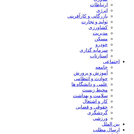
ارتباطات
انرژی
بازرگانی و کارآفرینی
تولید و تجارت
کشاورزی
مدیریت
مسکن
خودرو
سرمایه گذاری
استارتاپ
اجتماعی
جامعه
آموزش و پرورش
حوادث و انتظامی
علمی و دانشگاه ها
محیط زیست
سلامت و بهداشت
کار و اشتغال
حقوقی و قضایی
گردشگری
ورزشی
بین الملل
ارسال مطلب