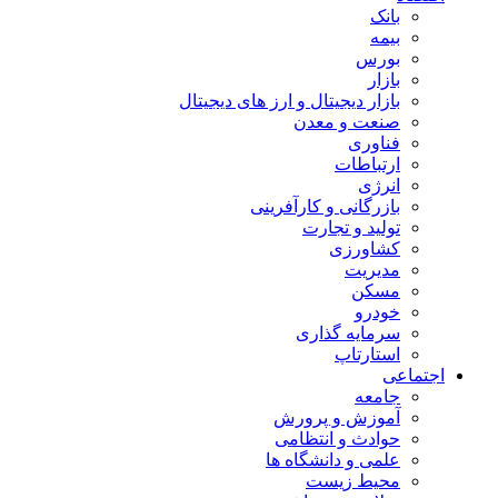
بانک
بیمه
بورس
بازار
بازار دیجیتال و ارز های دیجیتال
صنعت و معدن
فناوری
ارتباطات
انرژی
بازرگانی و کارآفرینی
تولید و تجارت
کشاورزی
مدیریت
مسکن
خودرو
سرمایه گذاری
استارتاپ
اجتماعی
جامعه
آموزش و پرورش
حوادث و انتظامی
علمی و دانشگاه ها
محیط زیست