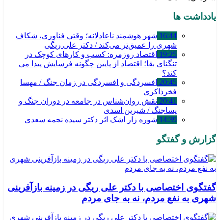
یادداشت ها
16:44
شهر هوشمند ناعادلانه؛ وقتی فناوری، شکاف
شهری را عمیق‌تر می‌کند / دکتر علی ریگی
19:25
اقتصاد روزمره: کسب‌ و کارهای کوچک در
تنگنای بقا؛ اقتصاد از پایین چگونه فرسایش پیدا می
کند؟
20:45
افسردگی و افسردگی در زمان جنگ / مهسا
فخرذاکری
20:41
نقش روان‌شناس در جامعه در دوران جنگ و
پساجنگ / شیرین اسدی
14:39
شوره زار اشک اثر دکتر سیده نجمه سعدی
گزارش و گفتگو
گفتگوی اختصاصی با دکتر علی ریگی در زمینه بازآفرینی
شهری به نفع مردم، نه به جای مردم