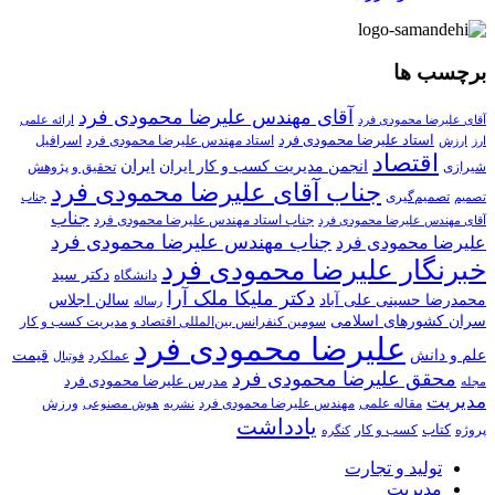
برچسب ها
آقای مهندس علیرضا محمودی فرد
آقای علیرضا محمودی فرد
ارائه علمی
استاد علیرضا محمودی فرد
استاد مهندس علیرضا محمودی فرد
ارزش
اسرافیل
ارز
اقتصاد
انجمن مدیریت کسب و کار ایران
ایران
تحقیق و پژوهش
شیرازی
جناب آقای علیرضا محمودی فرد
تصمیم‌گیری
تصمیم
جناب
جناب
جناب استاد مهندس علیرضا محمودی فرد
آقای مهندس علیرضا محمودی فرد
جناب مهندس علیرضا محمودی فرد
علیرضا محمودی فرد
خبرنگار علیرضا محمودی فرد
دکتر سید
دانشگاه
دکتر ملیکا ملک آرا
محمدرضا حسینی علی آباد
سالن اجلاس
رساله
سران کشورهای اسلامی
سومین کنفرانس بین‌المللی اقتصاد و مدیریت کسب و کار
علیرضا محمودی فرد
علم و دانش
قیمت
عملکرد
فوتبال
محقق علیرضا محمودی فرد
مدرس علیرضا محمودی فرد
مجله
مدیریت
مهندس علیرضا محمودی فرد
ورزش
مقاله علمی
نشریه
هوش مصنوعی
یادداشت
کتاب
پروژه
کسب و کار
کنگره
تولید و تجارت
مدیریت