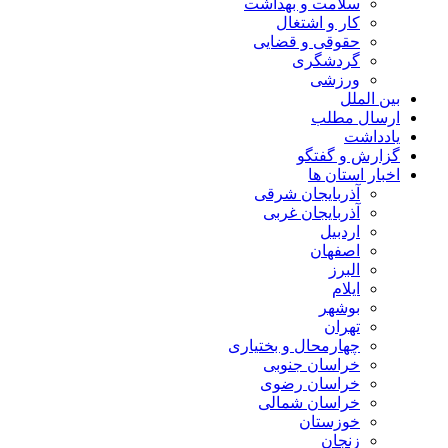
سلامت و بهداشت
کار و اشتغال
حقوقی و قضایی
گردشگری
ورزشی
بین الملل
ارسال مطلب
یادداشت
گزارش و گفتگو
اخبار استان ها
آذربایجان شرقی
آذربایجان غربی
اردبیل
اصفهان
البرز
ایلام
بوشهر
تهران
چهارمحال و بختیاری
خراسان جنوبی
خراسان رضوی
خراسان شمالی
خوزستان
زنجان