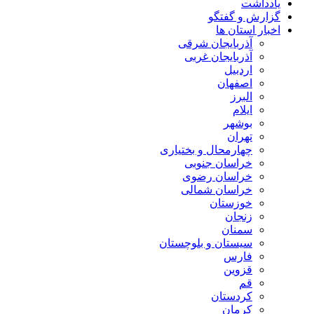
یادداشت
گزارش و گفتگو
اخبار استان ها
آذربایجان شرقی
آذربایجان غربی
اردبیل
اصفهان
البرز
ایلام
بوشهر
تهران
چهارمحال و بختیاری
خراسان جنوبی
خراسان رضوی
خراسان شمالی
خوزستان
زنجان
سمنان
سیستان و بلوچستان
فارس
قزوین
قم
کردستان
کرمان