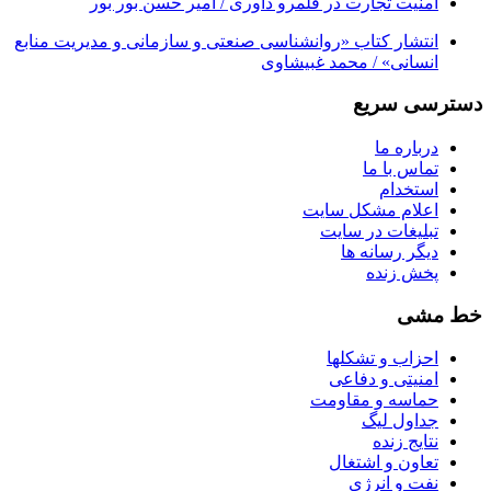
امنیت تجارت در قلمرو داوری / امیر حسن بور بور
انتشار کتاب «روانشناسی صنعتی و سازمانی و مدیریت منابع
انسانی» / محمد غبیشاوی
دسترسی سریع
درباره ما
تماس با ما
استخدام
اعلام مشکل سایت
تبلیغات در سایت
ديگر رسانه ها
پخش زنده
خط مشی
احزاب و تشکلها
امنیتی و دفاعی
حماسه و مقاومت
جداول لیگ
نتایج زنده
تعاون و اشتغال
نفت و انرژی