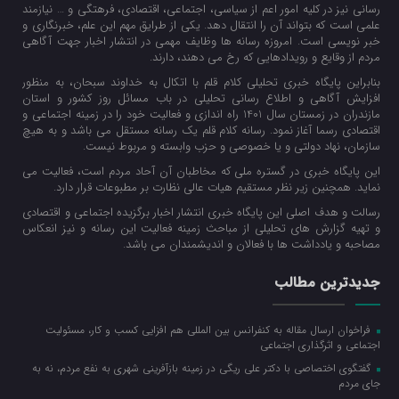
رسانی نیز در کلیه امور اعم از سیاسی، اجتماعی، اقتصادی، فرهتگی و … نیازمند
علمی است که بتواند آن را انتقال دهد. یکی از طرایق مهم این علم، خبرنگاری و
خبر نویسی است. امروزه رسانه ها وظایف مهمی در انتشار اخبار جهت آگاهی
مردم از وقایع و رویدادهایی که رخ می دهند، دارند.
بنابراین پایگاه خبری تحلیلی کلام قلم با اتکال به خداوند سبحان، به منظور
افزایش آگاهی و اطلاع رسانی تحلیلی در باب مسائل روز کشور و استان
مازندران در زمستان سال 1401 راه اندازی و فعالیت خود را در زمینه اجتماعی و
اقتصادی رسما آغاز نمود. رسانه کلام قلم یک رسانه مستقل می باشد و به هیچ
سازمان، نهاد دولتی و یا خصوصی و حزب وابسته و مربوط نیست.
این پایگاه خبری در گستره ملی که مخاطبان آن آحاد مردم است، فعالیت می
نماید. همچنین زیر نظر مستقیم هیات عالی نظارت بر مطبوعات قرار دارد.
رسالت و هدف اصلی این پایگاه خبری انتشار اخبار برگزیده اجتماعی و اقتصادی
و تهیه گزارش های تحلیلی از مباحث زمینه فعالیت این رسانه و نیز انعکاس
مصاحبه و یادداشت ها با فعالان و اندیشمندان می باشد.
جدیدترین مطالب
فراخوان ارسال مقاله به کنفرانس بین المللی هم افزایی کسب و کار، مسئولیت
اجتماعی و اثرگذاری اجتماعی
گفتگوی اختصاصی با دکتر علی ریگی در زمینه بازآفرینی شهری به نفع مردم، نه به
جای مردم