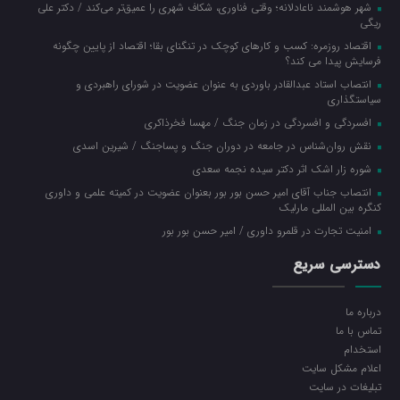
شهر هوشمند ناعادلانه؛ وقتی فناوری، شکاف شهری را عمیق‌تر می‌کند / دکتر علی
ریگی
اقتصاد روزمره: کسب‌ و کارهای کوچک در تنگنای بقا؛ اقتصاد از پایین چگونه
فرسایش پیدا می کند؟
انتصاب استاد عبدالقادر باوردی به عنوان عضویت در شورای راهبردی و
سیاستگذاری
افسردگی و افسردگی در زمان جنگ / مهسا فخرذاکری
نقش روان‌شناس در جامعه در دوران جنگ و پساجنگ / شیرین اسدی
شوره زار اشک اثر دکتر سیده نجمه سعدی
انتصاب جناب آقای امیر حسن بور بور بعنوان عضویت در کمیته علمی و داوری
کنگره بین المللی مارلیک
امنیت تجارت در قلمرو داوری / امیر حسن بور بور
دسترسی سریع
درباره ما
تماس با ما
استخدام
اعلام مشکل سایت
تبلیغات در سایت