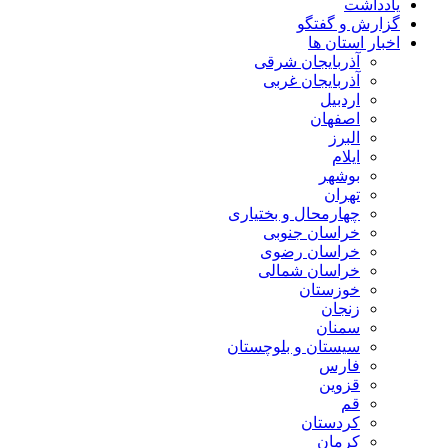
یادداشت
گزارش و گفتگو
اخبار استان ها
آذربایجان شرقی
آذربایجان غربی
اردبیل
اصفهان
البرز
ایلام
بوشهر
تهران
چهارمحال و بختیاری
خراسان جنوبی
خراسان رضوی
خراسان شمالی
خوزستان
زنجان
سمنان
سیستان و بلوچستان
فارس
قزوین
قم
کردستان
کرمان