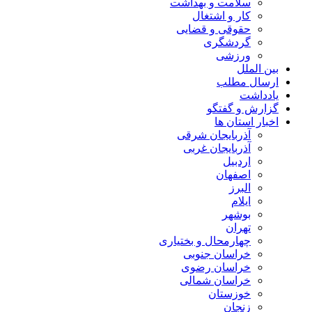
سلامت و بهداشت
کار و اشتغال
حقوقی و قضایی
گردشگری
ورزشی
بین الملل
ارسال مطلب
یادداشت
گزارش و گفتگو
اخبار استان ها
آذربایجان شرقی
آذربایجان غربی
اردبیل
اصفهان
البرز
ایلام
بوشهر
تهران
چهارمحال و بختیاری
خراسان جنوبی
خراسان رضوی
خراسان شمالی
خوزستان
زنجان