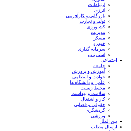
ارتباطات
انرژی
بازرگانی و کارآفرینی
تولید و تجارت
کشاورزی
مدیریت
مسکن
خودرو
سرمایه گذاری
استارتاپ
اجتماعی
جامعه
آموزش و پرورش
حوادث و انتظامی
علمی و دانشگاه ها
محیط زیست
سلامت و بهداشت
کار و اشتغال
حقوقی و قضایی
گردشگری
ورزشی
بین الملل
ارسال مطلب