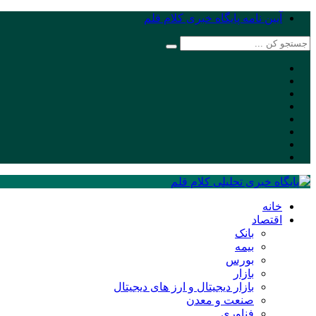
آیین نامه پایگاه خبری کلام قلم
خانه
اقتصاد
بانک
بیمه
بورس
بازار
بازار دیجیتال و ارز های دیجیتال
صنعت و معدن
فناوری