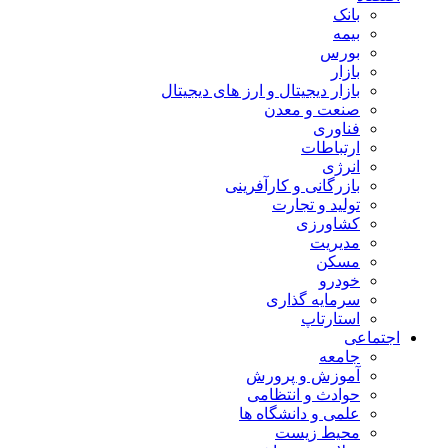
بانک
بیمه
بورس
بازار
بازار دیجیتال و ارز های دیجیتال
صنعت و معدن
فناوری
ارتباطات
انرژی
بازرگانی و کارآفرینی
تولید و تجارت
کشاورزی
مدیریت
مسکن
خودرو
سرمایه گذاری
استارتاپ
اجتماعی
جامعه
آموزش و پرورش
حوادث و انتظامی
علمی و دانشگاه ها
محیط زیست