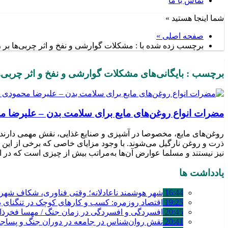
تماس با ما
شما اینجا هستید »
صفحه اصلی »
برچسب زده شده با : مشکلات گوارشی و نفخ و اثر چربی‌ها بر 
برچسب : بایگانی‌های مشکلات گوارشی و نفخ و اثر چربی‌ها 
مضرات انواع روغن‌های مایع برای سلامت بدن – علیرضا م
روغن‌های مایع، مخصوصا در آشپزی و صنایع غذایی، نقش مهمی دارند. 
ذرت و روغن نارگیل می‌شوند. با وجود مزایای خاصی که برخی از این ر
نیز نیستند و مسلما عوارض آن‌ها به‌مراتب بیش از چیزی است که در ا
یادداشت ها
16:44
شهر هوشمند ناعادلانه؛ وقتی فناوری، شکاف شهری 
19:25
اقتصاد روزمره: کسب‌ و کارهای کوچک در تنگنای بق
20:45
افسردگی و افسردگی در زمان جنگ / مهسا فخرذا
20:41
نقش روان‌شناس در جامعه در دوران جنگ و پساج