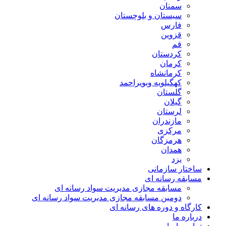
سمنان
سیستان و بلوچستان
فارس
قزوین
قم
کردستان
کرمان
کرمانشاه
کهگیلویه وبویراحمد
گلستان
گیلان
لرستان
مازندران
مرکزی
هرمزگان
همدان
یزد
ساختار سازمانی
مسابقه رسانه ای
مسابقه مجازی مدیریت سواد رسانه ای
دومین مسابقه مجازی مدیریت سواد رسانه ای
کارگاه و دوره های رسانه ای
درباره ما