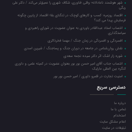
شهر هوشمند ناعادلانه؛ وقتی فناوری، شکاف شهری را عمیق‌تر می‌کند / دکتر علی
ریگی
اقتصاد روزمره: کسب‌ و کارهای کوچک در تنگنای بقا؛ اقتصاد از پایین چگونه
فرسایش پیدا می کند؟
انتصاب استاد عبدالقادر باوردی به عنوان عضویت در شورای راهبردی و
سیاستگذاری
افسردگی و افسردگی در زمان جنگ / مهسا فخرذاکری
نقش روان‌شناس در جامعه در دوران جنگ و پساجنگ / شیرین اسدی
شوره زار اشک اثر دکتر سیده نجمه سعدی
انتصاب جناب آقای امیر حسن بور بور بعنوان عضویت در کمیته علمی و داوری
کنگره بین المللی مارلیک
امنیت تجارت در قلمرو داوری / امیر حسن بور بور
دسترسی سریع
درباره ما
تماس با ما
استخدام
اعلام مشکل سایت
تبلیغات در سایت