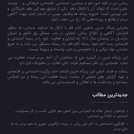
رسانی نیز در کلیه امور اعم از سیاسی، اجتماعی، اقتصادی، فرهتگی و … نیازمند
علمی است که بتواند آن را انتقال دهد. یکی از طرایق مهم این علم، خبرنگاری و
خبر نویسی است. امروزه رسانه ها وظایف مهمی در انتشار اخبار جهت آگاهی
مردم از وقایع و رویدادهایی که رخ می دهند، دارند.
بنابراین پایگاه خبری تحلیلی کلام قلم با اتکال به خداوند سبحان، به منظور
افزایش آگاهی و اطلاع رسانی تحلیلی در باب مسائل روز کشور و استان
مازندران در زمستان سال 1401 راه اندازی و فعالیت خود را در زمینه اجتماعی و
اقتصادی رسما آغاز نمود. رسانه کلام قلم یک رسانه مستقل می باشد و به هیچ
سازمان، نهاد دولتی و یا خصوصی و حزب وابسته و مربوط نیست.
این پایگاه خبری در گستره ملی که مخاطبان آن آحاد مردم است، فعالیت می
نماید. همچنین زیر نظر مستقیم هیات عالی نظارت بر مطبوعات قرار دارد.
رسالت و هدف اصلی این پایگاه خبری انتشار اخبار برگزیده اجتماعی و اقتصادی
و تهیه گزارش های تحلیلی از مباحث زمینه فعالیت این رسانه و نیز انعکاس
مصاحبه و یادداشت ها با فعالان و اندیشمندان می باشد.
جدیدترین مطالب
فراخوان ارسال مقاله به کنفرانس بین المللی هم افزایی کسب و کار، مسئولیت
اجتماعی و اثرگذاری اجتماعی
گفتگوی اختصاصی با دکتر علی ریگی در زمینه بازآفرینی شهری به نفع مردم، نه به
جای مردم