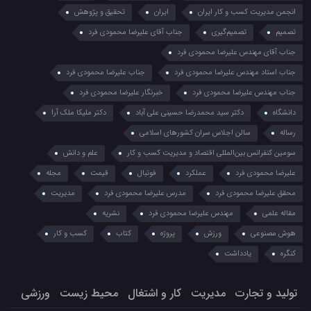
انجمن مدیریت کسب و کار ایران
ایران
تحقیق و پژوهش
تصمیم
تصمیم‌گیری
جناب آقای علیرضا محمودی فرد
جناب آقای مهندس علیرضا محمودی فرد
جناب استاد مهندس علیرضا محمودی فرد
جناب علیرضا محمودی فرد
جناب مهندس علیرضا محمودی فرد
خبرنگار علیرضا محمودی فرد
دانشگاه
دکتر سید محمدرضا حسینی علی آباد
دکتر ملیکا ملک آرا
رساله
سالن اجلاس سران کشورهای اسلامی
سومین کنفرانس بین‌المللی اقتصاد و مدیریت کسب و کار
علم و دانش
علیرضا محمودی فرد
عملکرد
فوتبال
قیمت
مجله
محقق علیرضا محمودی فرد
مدرس علیرضا محمودی فرد
مدیریت
مقاله علمی
مهندس علیرضا محمودی فرد
نشریه
هوش مصنوعی
ورزش
پروژه
کتاب
کسب و کار
کنگره
یادداشت
تولید و تجارت
مدیریت
کار و اشتغال
محیط زیست
ورزشی