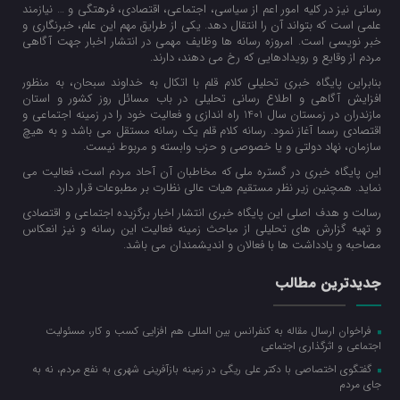
رسانی نیز در کلیه امور اعم از سیاسی، اجتماعی، اقتصادی، فرهتگی و … نیازمند
علمی است که بتواند آن را انتقال دهد. یکی از طرایق مهم این علم، خبرنگاری و
خبر نویسی است. امروزه رسانه ها وظایف مهمی در انتشار اخبار جهت آگاهی
مردم از وقایع و رویدادهایی که رخ می دهند، دارند.
بنابراین پایگاه خبری تحلیلی کلام قلم با اتکال به خداوند سبحان، به منظور
افزایش آگاهی و اطلاع رسانی تحلیلی در باب مسائل روز کشور و استان
مازندران در زمستان سال 1401 راه اندازی و فعالیت خود را در زمینه اجتماعی و
اقتصادی رسما آغاز نمود. رسانه کلام قلم یک رسانه مستقل می باشد و به هیچ
سازمان، نهاد دولتی و یا خصوصی و حزب وابسته و مربوط نیست.
این پایگاه خبری در گستره ملی که مخاطبان آن آحاد مردم است، فعالیت می
نماید. همچنین زیر نظر مستقیم هیات عالی نظارت بر مطبوعات قرار دارد.
رسالت و هدف اصلی این پایگاه خبری انتشار اخبار برگزیده اجتماعی و اقتصادی
و تهیه گزارش های تحلیلی از مباحث زمینه فعالیت این رسانه و نیز انعکاس
مصاحبه و یادداشت ها با فعالان و اندیشمندان می باشد.
جدیدترین مطالب
فراخوان ارسال مقاله به کنفرانس بین المللی هم افزایی کسب و کار، مسئولیت
اجتماعی و اثرگذاری اجتماعی
گفتگوی اختصاصی با دکتر علی ریگی در زمینه بازآفرینی شهری به نفع مردم، نه به
جای مردم