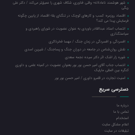
شهر هوشمند ناعادلانه؛ وقتی فناوری، شکاف شهری را عمیق‌تر می‌کند / دکتر علی
ریگی
اقتصاد روزمره: کسب‌ و کارهای کوچک در تنگنای بقا؛ اقتصاد از پایین چگونه
فرسایش پیدا می کند؟
انتصاب استاد عبدالقادر باوردی به عنوان عضویت در شورای راهبردی و
سیاستگذاری
افسردگی و افسردگی در زمان جنگ / مهسا فخرذاکری
نقش روان‌شناس در جامعه در دوران جنگ و پساجنگ / شیرین اسدی
شوره زار اشک اثر دکتر سیده نجمه سعدی
انتصاب جناب آقای امیر حسن بور بور بعنوان عضویت در کمیته علمی و داوری
کنگره بین المللی مارلیک
امنیت تجارت در قلمرو داوری / امیر حسن بور بور
دسترسی سریع
درباره ما
تماس با ما
استخدام
اعلام مشکل سایت
تبلیغات در سایت