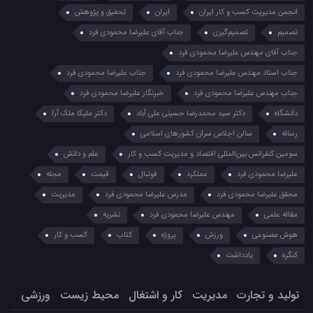
انجمن مدیریت کسب و کار ایران
ایران
تحقیق و پژوهش
تصمیم
تصمیم‌گیری
جناب آقای علیرضا محمودی فرد
جناب آقای مهندس علیرضا محمودی فرد
جناب استاد مهندس علیرضا محمودی فرد
جناب علیرضا محمودی فرد
جناب مهندس علیرضا محمودی فرد
خبرنگار علیرضا محمودی فرد
دانشگاه
دکتر سید محمدرضا حسینی علی آباد
دکتر ملیکا ملک آرا
رساله
سالن اجلاس سران کشورهای اسلامی
سومین کنفرانس بین‌المللی اقتصاد و مدیریت کسب و کار
علم و دانش
علیرضا محمودی فرد
عملکرد
فوتبال
قیمت
مجله
محقق علیرضا محمودی فرد
مدرس علیرضا محمودی فرد
مدیریت
مقاله علمی
مهندس علیرضا محمودی فرد
نشریه
هوش مصنوعی
ورزش
پروژه
کتاب
کسب و کار
کنگره
یادداشت
تولید و تجارت
مدیریت
کار و اشتغال
محیط زیست
ورزشی