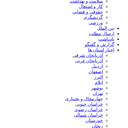
سلامت و بهداشت
کار و اشتغال
حقوقی و قضایی
گردشگری
ورزشی
بین الملل
ارسال مطلب
یادداشت
گزارش و گفتگو
اخبار استان ها
آذربایجان شرقی
آذربایجان غربی
اردبیل
اصفهان
البرز
ایلام
بوشهر
تهران
چهارمحال و بختیاری
خراسان جنوبی
خراسان رضوی
خراسان شمالی
خوزستان
زنجان