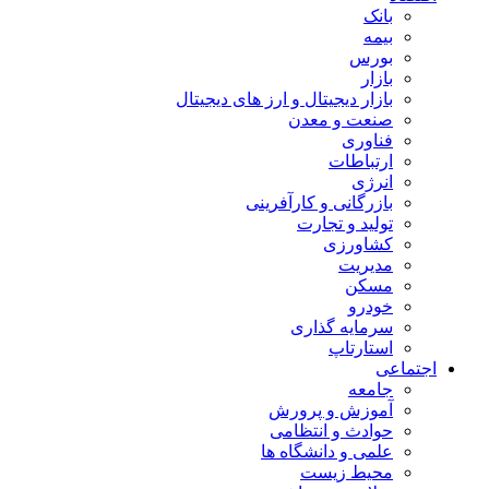
بانک
بیمه
بورس
بازار
بازار دیجیتال و ارز های دیجیتال
صنعت و معدن
فناوری
ارتباطات
انرژی
بازرگانی و کارآفرینی
تولید و تجارت
کشاورزی
مدیریت
مسکن
خودرو
سرمایه گذاری
استارتاپ
اجتماعی
جامعه
آموزش و پرورش
حوادث و انتظامی
علمی و دانشگاه ها
محیط زیست