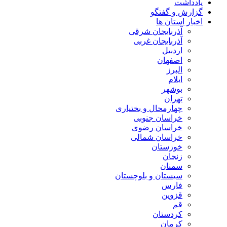
یادداشت
گزارش و گفتگو
اخبار استان ها
آذربایجان شرقی
آذربایجان غربی
اردبیل
اصفهان
البرز
ایلام
بوشهر
تهران
چهارمحال و بختیاری
خراسان جنوبی
خراسان رضوی
خراسان شمالی
خوزستان
زنجان
سمنان
سیستان و بلوچستان
فارس
قزوین
قم
کردستان
کرمان