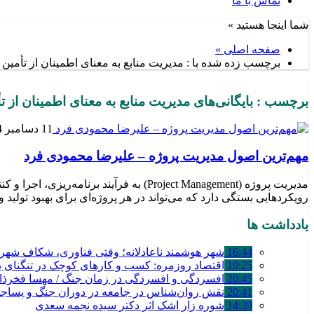
تماس با ما
شما اینجا هستید »
صفحه اصلی »
برچسب زده شده با : مدیریت منابع به معنای اطمینان از تأمین من
برچسب : بایگانی‌های مدیریت منابع به معنای اطمینان از تأم
11 دسامبر 2024
مهم‌ترین اصول مدیریت پروژه – علیرضا محمودی فرد
مدیریت پروژه (Project Management) به 
رویکردهایی بستگی دارد که می‌تواند در هر پروژه‌ای برای بهبود تولید
یادداشت ها
16:44
شهر هوشمند ناعادلانه؛ وقتی فناوری، شکاف شهری 
19:25
اقتصاد روزمره: کسب‌ و کارهای کوچک در تنگنای بق
20:45
افسردگی و افسردگی در زمان جنگ / مهسا فخرذا
20:41
نقش روان‌شناس در جامعه در دوران جنگ و پساج
14:39
شوره زار اشک اثر دکتر سیده نجمه سعدی