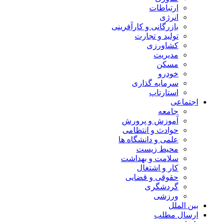
ارتباطات
انرژی
بازرگانی و کارآفرینی
تولید و تجارت
کشاورزی
مدیریت
مسکن
خودرو
سرمایه گذاری
استارتاپ
اجتماعی
جامعه
آموزش و پرورش
حوادث و انتظامی
علمی و دانشگاه ها
محیط زیست
سلامت و بهداشت
کار و اشتغال
حقوقی و قضایی
گردشگری
ورزشی
بین الملل
ارسال مطلب