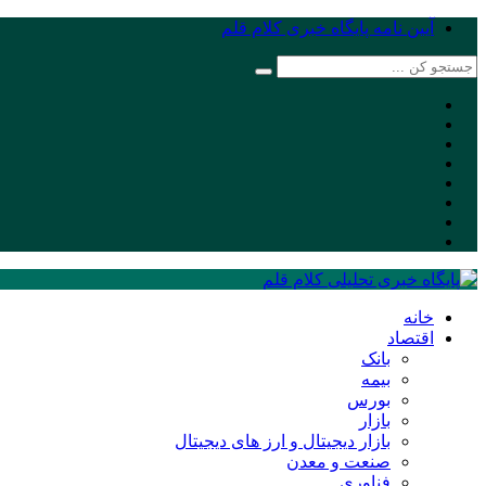
آیین نامه پایگاه خبری کلام قلم
خانه
اقتصاد
بانک
بیمه
بورس
بازار
بازار دیجیتال و ارز های دیجیتال
صنعت و معدن
فناوری