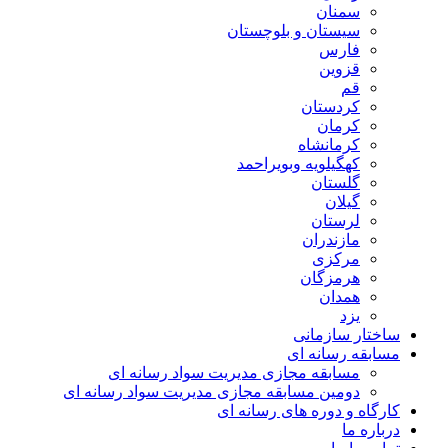
سمنان
سیستان و بلوچستان
فارس
قزوین
قم
کردستان
کرمان
کرمانشاه
کهگیلویه وبویراحمد
گلستان
گیلان
لرستان
مازندران
مرکزی
هرمزگان
همدان
یزد
ساختار سازمانی
مسابقه رسانه ای
مسابقه مجازی مدیریت سواد رسانه ای
دومین مسابقه مجازی مدیریت سواد رسانه ای
کارگاه و دوره های رسانه ای
درباره ما