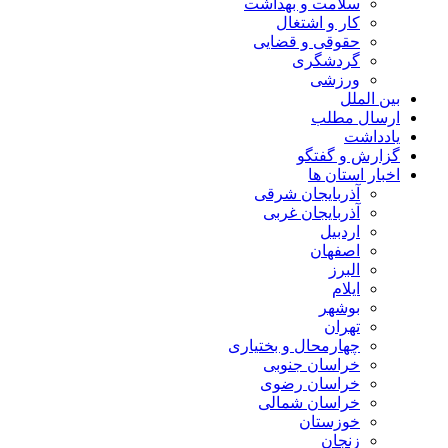
سلامت و بهداشت
کار و اشتغال
حقوقی و قضایی
گردشگری
ورزشی
بین الملل
ارسال مطلب
یادداشت
گزارش و گفتگو
اخبار استان ها
آذربایجان شرقی
آذربایجان غربی
اردبیل
اصفهان
البرز
ایلام
بوشهر
تهران
چهارمحال و بختیاری
خراسان جنوبی
خراسان رضوی
خراسان شمالی
خوزستان
زنجان