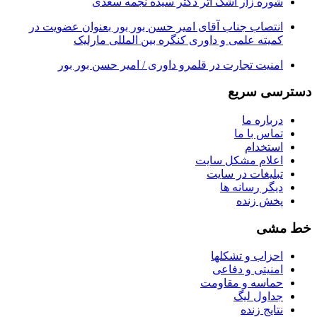
شوره زار اشک اثر دکتر سیده نجمه سعدی
انتصاب جناب آقای امیر حسن بور بور بعنوان عضویت در
کمیته علمی و داوری کنگره بین المللی مارلیک
امنیت تجارت در قلمرو داوری / امیر حسن بور بور
دسترسی سریع
درباره ما
تماس با ما
استخدام
اعلام مشکل سایت
تبلیغات در سایت
ديگر رسانه ها
پخش زنده
خط مشی
احزاب و تشکلها
امنیتی و دفاعی
حماسه و مقاومت
جداول لیگ
نتایج زنده