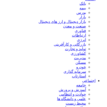
بانک
بیمه
بورس
بازار
بازار دیجیتال و ارز های دیجیتال
صنعت و معدن
فناوری
ارتباطات
انرژی
بازرگانی و کارآفرینی
تولید و تجارت
کشاورزی
مدیریت
مسکن
خودرو
سرمایه گذاری
استارتاپ
اجتماعی
جامعه
آموزش و پرورش
حوادث و انتظامی
علمی و دانشگاه ها
محیط زیست