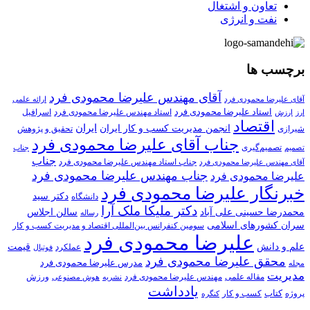
تعاون و اشتغال
نفت و انرژی
برچسب ها
آقای مهندس علیرضا محمودی فرد
آقای علیرضا محمودی فرد
ارائه علمی
استاد علیرضا محمودی فرد
استاد مهندس علیرضا محمودی فرد
ارزش
اسرافیل
ارز
اقتصاد
انجمن مدیریت کسب و کار ایران
ایران
تحقیق و پژوهش
شیرازی
جناب آقای علیرضا محمودی فرد
تصمیم‌گیری
تصمیم
جناب
جناب
جناب استاد مهندس علیرضا محمودی فرد
آقای مهندس علیرضا محمودی فرد
جناب مهندس علیرضا محمودی فرد
علیرضا محمودی فرد
خبرنگار علیرضا محمودی فرد
دکتر سید
دانشگاه
دکتر ملیکا ملک آرا
محمدرضا حسینی علی آباد
سالن اجلاس
رساله
سران کشورهای اسلامی
سومین کنفرانس بین‌المللی اقتصاد و مدیریت کسب و کار
علیرضا محمودی فرد
علم و دانش
قیمت
عملکرد
فوتبال
محقق علیرضا محمودی فرد
مدرس علیرضا محمودی فرد
مجله
مدیریت
مهندس علیرضا محمودی فرد
ورزش
مقاله علمی
نشریه
هوش مصنوعی
یادداشت
کتاب
کسب و کار
پروژه
کنگره