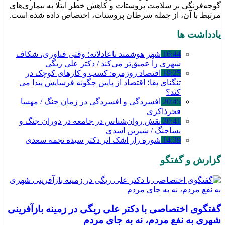
گوجه‌فرنگی بر سلامت پروستات و کاهش خطر ابتلا به بیماری‌های
مرتبط با آن، از جمله سرطان پروستات، اختصاص داده شده است.
یادداشت ها
16:44
شهر هوشمند ناعادلانه؛ وقتی فناوری، شکاف
شهری را عمیق‌تر می‌کند / دکتر علی ریگی
19:25
اقتصاد روزمره: کسب‌ و کارهای کوچک در
تنگنای بقا؛ اقتصاد از پایین چگونه فرسایش پیدا می
کند؟
20:45
افسردگی و افسردگی در زمان جنگ / مهسا
فخرذاکری
20:41
نقش روان‌شناس در جامعه در دوران جنگ و
پساجنگ / شیرین اسدی
14:39
شوره زار اشک اثر دکتر سیده نجمه سعدی
گزارش و گفتگو
گفتگوی اختصاصی با دکتر علی ریگی در زمینه بازآفرینی
شهری به نفع مردم، نه به جای مردم