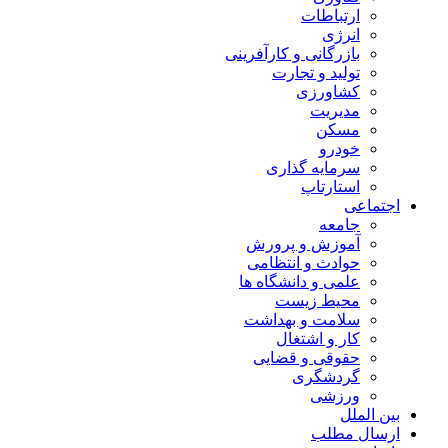
ارتباطات
انرژی
بازرگانی و کارآفرینی
تولید و تجارت
کشاورزی
مدیریت
مسکن
خودرو
سرمایه گذاری
استارتاپ
اجتماعی
جامعه
آموزش و پرورش
حوادث و انتظامی
علمی و دانشگاه ها
محیط زیست
سلامت و بهداشت
کار و اشتغال
حقوقی و قضایی
گردشگری
ورزشی
بین الملل
ارسال مطلب