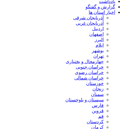
یادداشت
گزارش و گفتگو
اخبار استان ها
آذربایجان شرقی
آذربایجان غربی
اردبیل
اصفهان
البرز
ایلام
بوشهر
تهران
چهارمحال و بختیاری
خراسان جنوبی
خراسان رضوی
خراسان شمالی
خوزستان
زنجان
سمنان
سیستان و بلوچستان
فارس
قزوین
قم
کردستان
کرمان