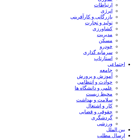
ارتباطات
انرژی
بازرگانی و کارآفرینی
تولید و تجارت
کشاورزی
مدیریت
مسکن
خودرو
سرمایه گذاری
استارتاپ
اجتماعی
جامعه
آموزش و پرورش
حوادث و انتظامی
علمی و دانشگاه ها
محیط زیست
سلامت و بهداشت
کار و اشتغال
حقوقی و قضایی
گردشگری
ورزشی
بین الملل
ارسال مطلب