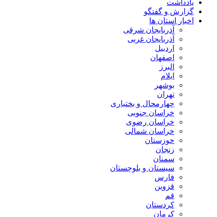
یادداشت
گزارش و گفتگو
اخبار استان ها
آذربایجان شرقی
آذربایجان غربی
اردبیل
اصفهان
البرز
ایلام
بوشهر
تهران
چهارمحال و بختیاری
خراسان جنوبی
خراسان رضوی
خراسان شمالی
خوزستان
زنجان
سمنان
سیستان و بلوچستان
فارس
قزوین
قم
کردستان
کرمان