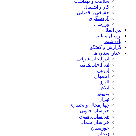
سلامت و بهداشت
کار و اشتغال
حقوقی و قضایی
گردشگری
ورزشی
بین الملل
ارسال مطلب
یادداشت
گزارش و گفتگو
اخبار استان ها
آذربایجان شرقی
آذربایجان غربی
اردبیل
اصفهان
البرز
ایلام
بوشهر
تهران
چهارمحال و بختیاری
خراسان جنوبی
خراسان رضوی
خراسان شمالی
خوزستان
زنجان