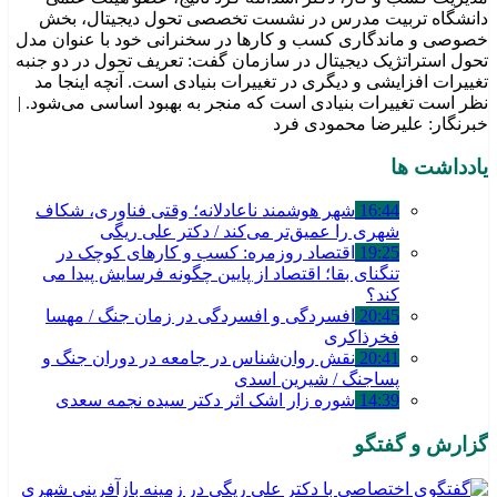
دانشگاه تربیت مدرس در نشست تخصصی تحول دیجیتال، بخش
خصوصی و ماندگاری کسب و کارها در سخنرانی خود با عنوان مدل
تحول استراتژیک دیجیتال در سازمان گفت: تعریف تحول در دو جنبه
تغییرات افزایشی و دیگری در تغییرات بنیادی است. آنچه اینجا مد
نظر است تغییرات بنیادی است که منجر به بهبود اساسی می‌شود. |
خبرنگار: علیرضا محمودی فرد
یادداشت ها
16:44
شهر هوشمند ناعادلانه؛ وقتی فناوری، شکاف
شهری را عمیق‌تر می‌کند / دکتر علی ریگی
19:25
اقتصاد روزمره: کسب‌ و کارهای کوچک در
تنگنای بقا؛ اقتصاد از پایین چگونه فرسایش پیدا می
کند؟
20:45
افسردگی و افسردگی در زمان جنگ / مهسا
فخرذاکری
20:41
نقش روان‌شناس در جامعه در دوران جنگ و
پساجنگ / شیرین اسدی
14:39
شوره زار اشک اثر دکتر سیده نجمه سعدی
گزارش و گفتگو