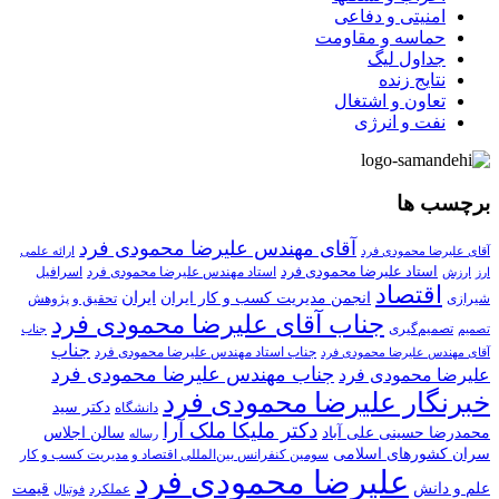
امنیتی و دفاعی
حماسه و مقاومت
جداول لیگ
نتایج زنده
تعاون و اشتغال
نفت و انرژی
برچسب ها
آقای مهندس علیرضا محمودی فرد
آقای علیرضا محمودی فرد
ارائه علمی
استاد علیرضا محمودی فرد
استاد مهندس علیرضا محمودی فرد
ارزش
اسرافیل
ارز
اقتصاد
انجمن مدیریت کسب و کار ایران
ایران
تحقیق و پژوهش
شیرازی
جناب آقای علیرضا محمودی فرد
تصمیم‌گیری
تصمیم
جناب
جناب
جناب استاد مهندس علیرضا محمودی فرد
آقای مهندس علیرضا محمودی فرد
جناب مهندس علیرضا محمودی فرد
علیرضا محمودی فرد
خبرنگار علیرضا محمودی فرد
دکتر سید
دانشگاه
دکتر ملیکا ملک آرا
محمدرضا حسینی علی آباد
سالن اجلاس
رساله
سران کشورهای اسلامی
سومین کنفرانس بین‌المللی اقتصاد و مدیریت کسب و کار
علیرضا محمودی فرد
علم و دانش
قیمت
عملکرد
فوتبال