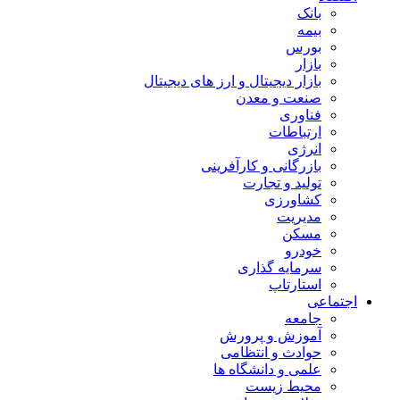
بانک
بیمه
بورس
بازار
بازار دیجیتال و ارز های دیجیتال
صنعت و معدن
فناوری
ارتباطات
انرژی
بازرگانی و کارآفرینی
تولید و تجارت
کشاورزی
مدیریت
مسکن
خودرو
سرمایه گذاری
استارتاپ
اجتماعی
جامعه
آموزش و پرورش
حوادث و انتظامی
علمی و دانشگاه ها
محیط زیست