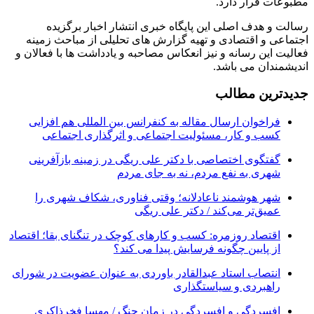
مطبوعات قرار دارد.
رسالت و هدف اصلی این پایگاه خبری انتشار اخبار برگزیده
اجتماعی و اقتصادی و تهیه گزارش های تحلیلی از مباحث زمینه
فعالیت این رسانه و نیز انعکاس مصاحبه و یادداشت ها با فعالان و
اندیشمندان می باشد.
جدیدترین مطالب
فراخوان ارسال مقاله به کنفرانس بین المللی هم افزایی
کسب و کار، مسئولیت اجتماعی و اثرگذاری اجتماعی
گفتگوی اختصاصی با دکتر علی ریگی در زمینه بازآفرینی
شهری به نفع مردم، نه به جای مردم
شهر هوشمند ناعادلانه؛ وقتی فناوری، شکاف شهری را
عمیق‌تر می‌کند / دکتر علی ریگی
اقتصاد روزمره: کسب‌ و کارهای کوچک در تنگنای بقا؛ اقتصاد
از پایین چگونه فرسایش پیدا می کند؟
انتصاب استاد عبدالقادر باوردی به عنوان عضویت در شورای
راهبردی و سیاستگذاری
افسردگی و افسردگی در زمان جنگ / مهسا فخرذاکری