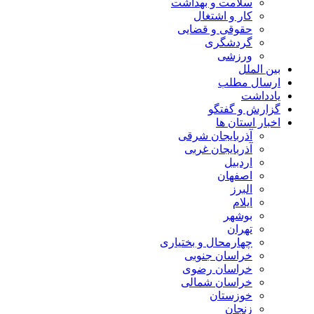
سلامت و بهداشت
کار و اشتغال
حقوقی و قضایی
گردشگری
ورزشی
بین الملل
ارسال مطلب
یادداشت
گزارش و گفتگو
اخبار استان ها
آذربایجان شرقی
آذربایجان غربی
اردبیل
اصفهان
البرز
ایلام
بوشهر
تهران
چهارمحال و بختیاری
خراسان جنوبی
خراسان رضوی
خراسان شمالی
خوزستان
زنجان