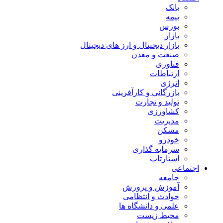
بانک
بیمه
بورس
بازار
بازار دیجیتال و ارز های دیجیتال
صنعت و معدن
فناوری
ارتباطات
انرژی
بازرگانی و کارآفرینی
تولید و تجارت
کشاورزی
مدیریت
مسکن
خودرو
سرمایه گذاری
استارتاپ
اجتماعی
جامعه
آموزش و پرورش
حوادث و انتظامی
علمی و دانشگاه ها
محیط زیست