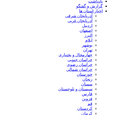
یادداشت
گزارش و گفتگو
اخبار استان ها
آذربایجان شرقی
آذربایجان غربی
اردبیل
اصفهان
البرز
ایلام
بوشهر
تهران
چهارمحال و بختیاری
خراسان جنوبی
خراسان رضوی
خراسان شمالی
خوزستان
زنجان
سمنان
سیستان و بلوچستان
فارس
قزوین
قم
کردستان
کرمان