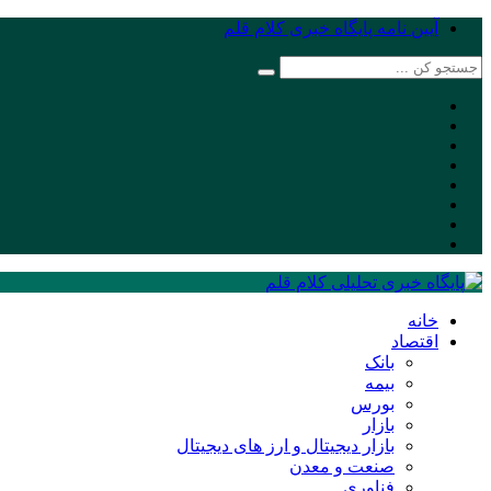
آیین نامه پایگاه خبری کلام قلم
خانه
اقتصاد
بانک
بیمه
بورس
بازار
بازار دیجیتال و ارز های دیجیتال
صنعت و معدن
فناوری