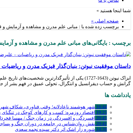
تماس با ما
شما اینجا هستید »
صفحه اصلی »
برچسب زده شده با : مبانی علم مدرن و مشاهده و آزمایش و ق
برچسب : بایگانی‌های مبانی علم مدرن و مشاهده و آزمایش 
داستان موفقیت نیوتن: بنیان‌گذار فیزیک مدرن و ریاضیات
ایزاک نیوتن (1643-1727) یکی از تأثیرگذارترین شخ
گرانش و حساب دیفرانسیل و انتگرال، تحولی عمیق در فهم بشر از جه
یادداشت ها
16:44
شهر هوشمند ناعادلانه؛ وقتی فناوری، شکاف شهری 
19:25
اقتصاد روزمره: کسب‌ و کارهای کوچک در تنگنای بق
20:45
افسردگی و افسردگی در زمان جنگ / مهسا فخرذا
20:41
نقش روان‌شناس در جامعه در دوران جنگ و پساج
14:39
شوره زار اشک اثر دکتر سیده نجمه سعدی