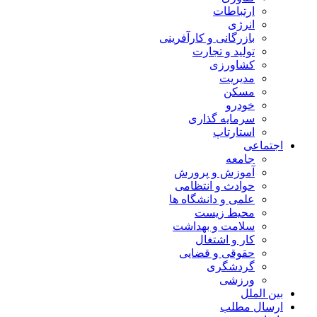
ارتباطات
انرژی
بازرگانی و کارآفرینی
تولید و تجارت
کشاورزی
مدیریت
مسکن
خودرو
سرمایه گذاری
استارتاپ
اجتماعی
جامعه
آموزش و پرورش
حوادث و انتظامی
علمی و دانشگاه ها
محیط زیست
سلامت و بهداشت
کار و اشتغال
حقوقی و قضایی
گردشگری
ورزشی
بین الملل
ارسال مطلب