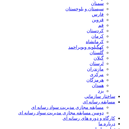
سمنان
سیستان و بلوچستان
فارس
قزوین
قم
کردستان
کرمان
کرمانشاه
کهگیلویه وبویراحمد
گلستان
گیلان
لرستان
مازندران
مرکزی
هرمزگان
همدان
یزد
ساختار سازمانی
مسابقه رسانه ای
مسابقه مجازی مدیریت سواد رسانه ای
دومین مسابقه مجازی مدیریت سواد رسانه ای
کارگاه و دوره های رسانه ای
درباره ما