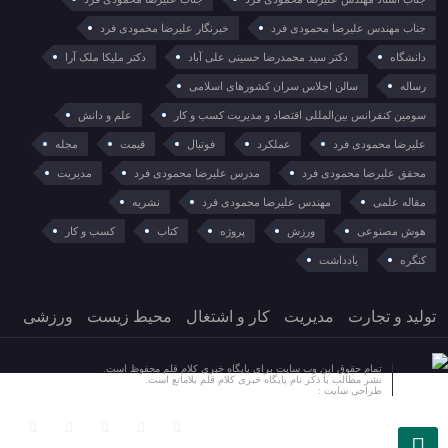
جناب مهندس علیرضا محمودی فرد
خبرنگار علیرضا محمودی فرد
دانشگاه
دکتر سید محمدرضا حسینی علی آباد
دکتر ملیکا ملک آرا
رساله
سالن اجلاس سران کشورهای اسلامی
سومین کنفرانس بین‌المللی اقتصاد و مدیریت کسب و کار
علم و دانش
علیرضا محمودی فرد
عملکرد
فوتبال
قیمت
مجله
محقق علیرضا محمودی فرد
مدرس علیرضا محمودی فرد
مدیریت
مقاله علمی
مهندس علیرضا محمودی فرد
نشریه
هوش مصنوعی
ورزش
پروژه
کتاب
کسب و کار
کنگره
یادداشت
تولید و تجارت
مدیریت
کار و اشتغال
محیط زیست
ورزشی
تمام حقوق این وب سایت برای پایگاه خبری کلام قلم محفوظ است.
نشر مطالب با ذکر نام پایگاه خبری کلام قلم بلامانع است.
طراحی سایت :
آسان وب