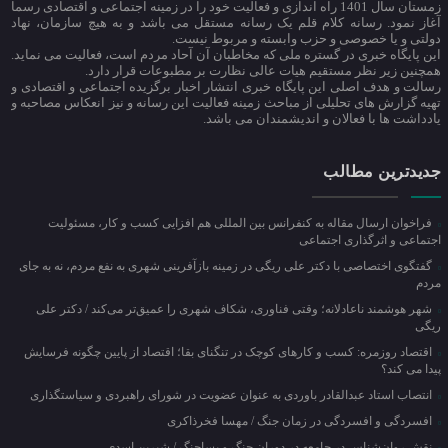
زمستان سال 1401 راه اندازی و فعالیت خود را در زمینه اجتماعی و اقتصادی رسما
آغاز نمود. رسانه کلام قلم یک رسانه مستقل می باشد و به هیچ سازمان، نهاد
دولتی و یا خصوصی و حزب وابسته و مربوط نیست.
این پایگاه خبری در گستره ملی که مخاطبان آن آحاد مردم است، فعالیت می نماید.
همچنین زیر نظر مستقیم هیات عالی نظارت بر مطبوعات قرار دارد.
رسالت و هدف اصلی این پایگاه خبری انتشار اخبار برگزیده اجتماعی و اقتصادی و
تهیه گزارش های تحلیلی از مباحث زمینه فعالیت این رسانه و نیز انعکاس مصاحبه و
یادداشت ها با فعالان و اندیشمندان می باشد.
جدیدترین مطالب
فراخوان ارسال مقاله به کنفرانس بین المللی هم افزایی کسب و کار، مسئولیت
اجتماعی و اثرگذاری اجتماعی
گفتگوی اختصاصی با دکتر علی ریگی در زمینه بازآفرینی شهری به نفع مردم، نه به جای
مردم
شهر هوشمند ناعادلانه؛ وقتی فناوری، شکاف شهری را عمیق‌تر می‌کند / دکتر علی
ریگی
اقتصاد روزمره: کسب‌ و کارهای کوچک در تنگنای بقا؛ اقتصاد از پایین چگونه فرسایش
پیدا می کند؟
انتصاب استاد عبدالقادر باوردی به عنوان عضویت در شورای راهبردی و سیاستگذاری
افسردگی و افسردگی در زمان جنگ / مهسا فخرذاکری
نقش روان‌شناس در جامعه در دوران جنگ و پساجنگ / شیرین اسدی