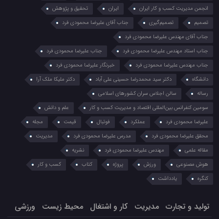
انجمن مدیریت کسب و کار ایران
ایران
تحقیق و پژوهش
تصمیم
تصمیم‌گیری
جناب آقای علیرضا محمودی فرد
جناب آقای مهندس علیرضا محمودی فرد
جناب استاد مهندس علیرضا محمودی فرد
جناب علیرضا محمودی فرد
جناب مهندس علیرضا محمودی فرد
خبرنگار علیرضا محمودی فرد
دانشگاه
دکتر سید محمدرضا حسینی علی آباد
دکتر ملیکا ملک آرا
رساله
سالن اجلاس سران کشورهای اسلامی
سومین کنفرانس بین‌المللی اقتصاد و مدیریت کسب و کار
علم و دانش
علیرضا محمودی فرد
عملکرد
فوتبال
قیمت
مجله
محقق علیرضا محمودی فرد
مدرس علیرضا محمودی فرد
مدیریت
مقاله علمی
مهندس علیرضا محمودی فرد
نشریه
هوش مصنوعی
ورزش
پروژه
کتاب
کسب و کار
کنگره
یادداشت
تولید و تجارت
مدیریت
کار و اشتغال
محیط زیست
ورزشی