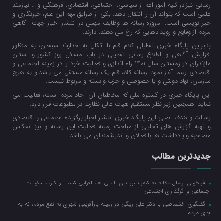
رسانی نیز در کلیه امور اعم از سیاسی، اجتماعی، اقتصادی، فرهتگی و … نیازمند
علمی است که بتواند آن را انتقال دهد. یکی از طرایق مهم این علم، خبرنگاری و
خبر نویسی است. امروزه رسانه ها وظایف مهمی در انتشار اخبار جهت آگاهی
مردم از وقایع و رویدادهایی که رخ می دهند، دارند.
بنابراین پایگاه خبری تحلیلی کلام قلم با اتکال به خداوند سبحان، به منظور
افزایش آگاهی و اطلاع رسانی تحلیلی در باب مسائل روز کشور و استان
مازندران در زمستان سال 1401 راه اندازی و فعالیت خود را در زمینه اجتماعی و
اقتصادی رسما آغاز نمود. رسانه کلام قلم یک رسانه مستقل می باشد و به هیچ
سازمان، نهاد دولتی و یا خصوصی و حزب وابسته و مربوط نیست.
این پایگاه خبری در گستره ملی که مخاطبان آن آحاد مردم است، فعالیت می
نماید. همچنین زیر نظر مستقیم هیات عالی نظارت بر مطبوعات قرار دارد.
رسالت و هدف اصلی این پایگاه خبری انتشار اخبار برگزیده اجتماعی و اقتصادی
و تهیه گزارش های تحلیلی از مباحث زمینه فعالیت این رسانه و نیز انعکاس
مصاحبه و یادداشت ها با فعالان و اندیشمندان می باشد.
جدیدترین مطالب
فراخوان ارسال مقاله به کنفرانس بین المللی هم افزایی کسب و کار، مسئولیت
اجتماعی و اثرگذاری اجتماعی
گفتگوی اختصاصی با دکتر علی ریگی در زمینه بازآفرینی شهری به نفع مردم، نه به
جای مردم