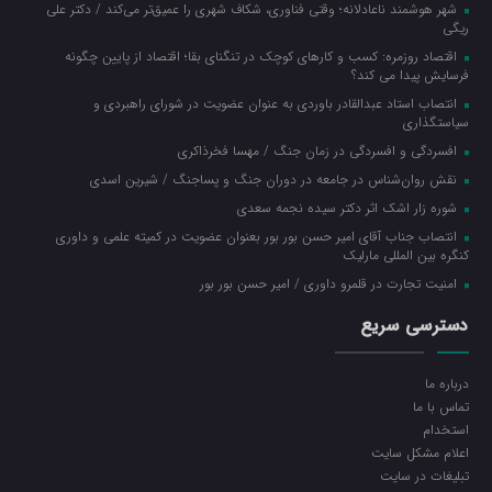
شهر هوشمند ناعادلانه؛ وقتی فناوری، شکاف شهری را عمیق‌تر می‌کند / دکتر علی
ریگی
اقتصاد روزمره: کسب‌ و کارهای کوچک در تنگنای بقا؛ اقتصاد از پایین چگونه
فرسایش پیدا می کند؟
انتصاب استاد عبدالقادر باوردی به عنوان عضویت در شورای راهبردی و
سیاستگذاری
افسردگی و افسردگی در زمان جنگ / مهسا فخرذاکری
نقش روان‌شناس در جامعه در دوران جنگ و پساجنگ / شیرین اسدی
شوره زار اشک اثر دکتر سیده نجمه سعدی
انتصاب جناب آقای امیر حسن بور بور بعنوان عضویت در کمیته علمی و داوری
کنگره بین المللی مارلیک
امنیت تجارت در قلمرو داوری / امیر حسن بور بور
دسترسی سریع
درباره ما
تماس با ما
استخدام
اعلام مشکل سایت
تبلیغات در سایت