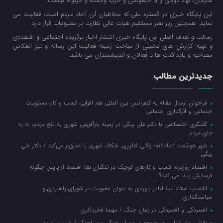
سازمان، نهاد دولتی و یا خصوصی و حزب وابسته و مربوط نیست.
این پایگاه خبری در گستره ملی که مخاطبان آن آحاد مردم است، فعالیت می
نماید. همچنین زیر نظر مستقیم هیات عالی نظارت بر مطبوعات قرار دارد.
رسالت و هدف اصلی این پایگاه خبری انتشار اخبار برگزیده اجتماعی و اقتصادی
و تهیه گزارش های تحلیلی از مباحث زمینه فعالیت این رسانه و نیز انعکاس
مصاحبه و یادداشت ها با فعالان و اندیشمندان می باشد.
جدیدترین مطالب
فراخوان ارسال مقاله به کنفرانس بین المللی هم افزایی کسب و کار، مسئولیت
اجتماعی و اثرگذاری اجتماعی
گفتگوی اختصاصی با دکتر علی ریگی در زمینه بازآفرینی شهری به نفع مردم، نه به
جای مردم
شهر هوشمند ناعادلانه؛ وقتی فناوری، شکاف شهری را عمیق‌تر می‌کند / دکتر علی
ریگی
اقتصاد روزمره: کسب‌ و کارهای کوچک در تنگنای بقا؛ اقتصاد از پایین چگونه
فرسایش پیدا می کند؟
انتصاب استاد عبدالقادر باوردی به عنوان عضویت در شورای راهبردی و
سیاستگذاری
افسردگی و افسردگی در زمان جنگ / مهسا فخرذاکری
نقش روان‌شناس در جامعه در دوران جنگ و پساجنگ / شیرین اسدی