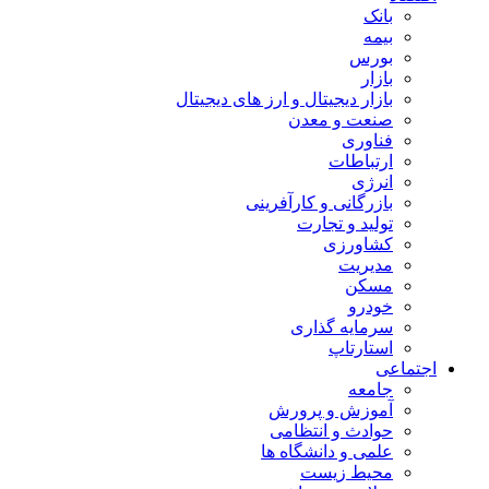
بانک
بیمه
بورس
بازار
بازار دیجیتال و ارز های دیجیتال
صنعت و معدن
فناوری
ارتباطات
انرژی
بازرگانی و کارآفرینی
تولید و تجارت
کشاورزی
مدیریت
مسکن
خودرو
سرمایه گذاری
استارتاپ
اجتماعی
جامعه
آموزش و پرورش
حوادث و انتظامی
علمی و دانشگاه ها
محیط زیست