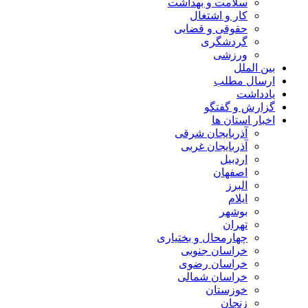
سلامت و بهداشت
کار و اشتغال
حقوقی و قضایی
گردشگری
ورزشی
بین الملل
ارسال مطلب
یادداشت
گزارش و گفتگو
اخبار استان ها
آذربایجان شرقی
آذربایجان غربی
اردبیل
اصفهان
البرز
ایلام
بوشهر
تهران
چهارمحال و بختیاری
خراسان جنوبی
خراسان رضوی
خراسان شمالی
خوزستان
زنجان