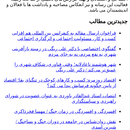
فعالیت این رسانه و نیز انعکاس مصاحبه و یادداشت ها با فعالان و
اندیشمندان می باشد.
جدیدترین مطالب
فراخوان ارسال مقاله به کنفرانس بین المللی هم افزایی
کسب و کار، مسئولیت اجتماعی و اثرگذاری اجتماعی
گفتگوی اختصاصی با دکتر علی ریگی در زمینه بازآفرینی
شهری به نفع مردم، نه به جای مردم
شهر هوشمند ناعادلانه؛ وقتی فناوری، شکاف شهری را
عمیق‌تر می‌کند / دکتر علی ریگی
اقتصاد روزمره: کسب‌ و کارهای کوچک در تنگنای بقا؛ اقتصاد
از پایین چگونه فرسایش پیدا می کند؟
انتصاب استاد عبدالقادر باوردی به عنوان عضویت در شورای
راهبردی و سیاستگذاری
افسردگی و افسردگی در زمان جنگ / مهسا فخرذاکری
نقش روان‌شناس در جامعه در دوران جنگ و پساجنگ /
شیرین اسدی