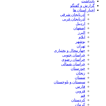
یادداشت
گزارش و گفتگو
اخبار استان ها
آذربایجان شرقی
آذربایجان غربی
اردبیل
اصفهان
البرز
ایلام
بوشهر
تهران
چهارمحال و بختیاری
خراسان جنوبی
خراسان رضوی
خراسان شمالی
خوزستان
زنجان
سمنان
سیستان و بلوچستان
فارس
قزوین
قم
کردستان
کرمان