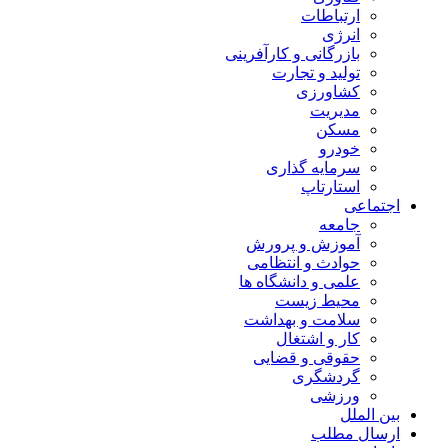
ارتباطات
انرژی
بازرگانی و کارآفرینی
تولید و تجارت
کشاورزی
مدیریت
مسکن
خودرو
سرمایه گذاری
استارتاپ
اجتماعی
جامعه
آموزش و پرورش
حوادث و انتظامی
علمی و دانشگاه ها
محیط زیست
سلامت و بهداشت
کار و اشتغال
حقوقی و قضایی
گردشگری
ورزشی
بین الملل
ارسال مطلب