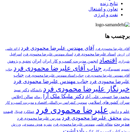
نتایج زنده
تعاون و اشتغال
نفت و انرژی
برچسب ها
آقای مهندس علیرضا محمودی فرد
آقای علیرضا محمودی فرد
ارائه علمی
استاد علیرضا محمودی فرد
استاد مهندس علیرضا محمودی فرد
ارزش
اسرافیل
ارز
اقتصاد
انجمن مدیریت کسب و کار ایران
ایران
تحقیق و پژوهش
شیرازی
جناب آقای علیرضا محمودی فرد
تصمیم‌گیری
تصمیم
جناب
جناب
جناب استاد مهندس علیرضا محمودی فرد
آقای مهندس علیرضا محمودی فرد
جناب مهندس علیرضا محمودی فرد
علیرضا محمودی فرد
خبرنگار علیرضا محمودی فرد
دکتر سید
دانشگاه
دکتر ملیکا ملک آرا
محمدرضا حسینی علی آباد
سالن اجلاس
رساله
سران کشورهای اسلامی
سومین کنفرانس بین‌المللی اقتصاد و مدیریت کسب و کار
علیرضا محمودی فرد
علم و دانش
قیمت
عملکرد
فوتبال
محقق علیرضا محمودی فرد
مدرس علیرضا محمودی فرد
مجله
مدیریت
مهندس علیرضا محمودی فرد
ورزش
مقاله علمی
نشریه
هوش مصنوعی
یادداشت
کتاب
کسب و کار
پروژه
کنگره