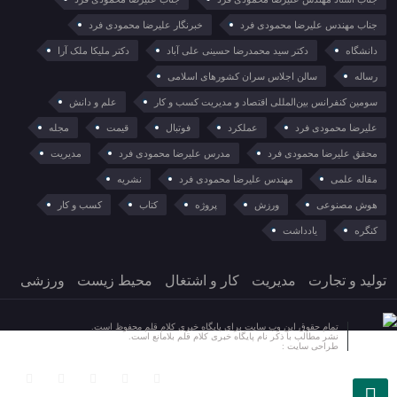
جناب مهندس علیرضا محمودی فرد
خبرنگار علیرضا محمودی فرد
دانشگاه
دکتر سید محمدرضا حسینی علی آباد
دکتر ملیکا ملک آرا
رساله
سالن اجلاس سران کشورهای اسلامی
سومین کنفرانس بین‌المللی اقتصاد و مدیریت کسب و کار
علم و دانش
علیرضا محمودی فرد
عملکرد
فوتبال
قیمت
مجله
محقق علیرضا محمودی فرد
مدرس علیرضا محمودی فرد
مدیریت
مقاله علمی
مهندس علیرضا محمودی فرد
نشریه
هوش مصنوعی
ورزش
پروژه
کتاب
کسب و کار
کنگره
یادداشت
تولید و تجارت
مدیریت
کار و اشتغال
محیط زیست
ورزشی
تمام حقوق این وب سایت برای پایگاه خبری کلام قلم محفوظ است.
نشر مطالب با ذکر نام پایگاه خبری کلام قلم بلامانع است.
طراحی سایت :
آسان وب