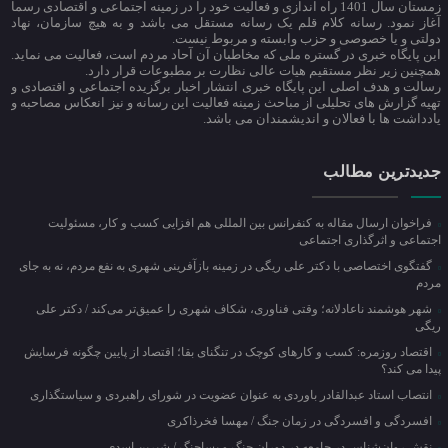
زمستان سال 1401 راه اندازی و فعالیت خود را در زمینه اجتماعی و اقتصادی رسما
آغاز نمود. رسانه کلام قلم یک رسانه مستقل می باشد و به هیچ سازمان، نهاد
دولتی و یا خصوصی و حزب وابسته و مربوط نیست.
این پایگاه خبری در گستره ملی که مخاطبان آن آحاد مردم است، فعالیت می نماید.
همچنین زیر نظر مستقیم هیات عالی نظارت بر مطبوعات قرار دارد.
رسالت و هدف اصلی این پایگاه خبری انتشار اخبار برگزیده اجتماعی و اقتصادی و
تهیه گزارش های تحلیلی از مباحث زمینه فعالیت این رسانه و نیز انعکاس مصاحبه و
یادداشت ها با فعالان و اندیشمندان می باشد.
جدیدترین مطالب
فراخوان ارسال مقاله به کنفرانس بین المللی هم افزایی کسب و کار، مسئولیت
اجتماعی و اثرگذاری اجتماعی
گفتگوی اختصاصی با دکتر علی ریگی در زمینه بازآفرینی شهری به نفع مردم، نه به جای
مردم
شهر هوشمند ناعادلانه؛ وقتی فناوری، شکاف شهری را عمیق‌تر می‌کند / دکتر علی
ریگی
اقتصاد روزمره: کسب‌ و کارهای کوچک در تنگنای بقا؛ اقتصاد از پایین چگونه فرسایش
پیدا می کند؟
انتصاب استاد عبدالقادر باوردی به عنوان عضویت در شورای راهبردی و سیاستگذاری
افسردگی و افسردگی در زمان جنگ / مهسا فخرذاکری
نقش روان‌شناس در جامعه در دوران جنگ و پساجنگ / شیرین اسدی