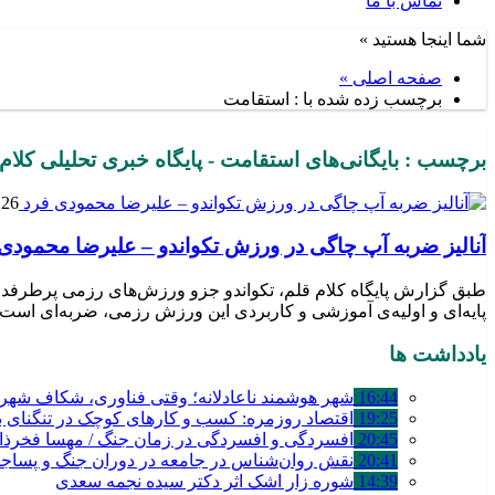
تماس با ما
شما اینجا هستید »
صفحه اصلی »
برچسب زده شده با : استقامت
برچسب : بایگانی‌های استقامت - پایگاه خبری تحلیلی کلام
26 سپتامبر 2024
آنالیز ضربه آپ چاگی در ورزش تکواندو – علیرضا محمودی
طبق گزارش پایگاه کلام قلم، تکواندو جزو ورزش‌های رزمی پرطرفدا
پایه‌ای و اولیه‌ی آموزشی و کاربردی این ورزش رزمی، ضربه‌ای است ت
یادداشت ها
16:44
شهر هوشمند ناعادلانه؛ وقتی فناوری، شکاف شهری 
19:25
اقتصاد روزمره: کسب‌ و کارهای کوچک در تنگنای بق
20:45
افسردگی و افسردگی در زمان جنگ / مهسا فخرذا
20:41
نقش روان‌شناس در جامعه در دوران جنگ و پساج
14:39
شوره زار اشک اثر دکتر سیده نجمه سعدی