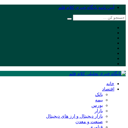
آیین نامه پایگاه خبری کلام قلم
خانه
اقتصاد
بانک
بیمه
بورس
بازار
بازار دیجیتال و ارز های دیجیتال
صنعت و معدن
فناوری