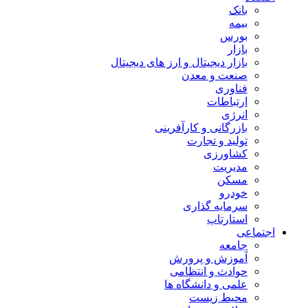
بانک
بیمه
بورس
بازار
بازار دیجیتال و ارز های دیجیتال
صنعت و معدن
فناوری
ارتباطات
انرژی
بازرگانی و کارآفرینی
تولید و تجارت
کشاورزی
مدیریت
مسکن
خودرو
سرمایه گذاری
استارتاپ
اجتماعی
جامعه
آموزش و پرورش
حوادث و انتظامی
علمی و دانشگاه ها
محیط زیست