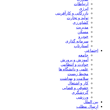
ارتباطات
انرژی
بازرگانی و کارآفرینی
تولید و تجارت
کشاورزی
مدیریت
مسکن
خودرو
سرمایه گذاری
استارتاپ
اجتماعی
جامعه
آموزش و پرورش
حوادث و انتظامی
علمی و دانشگاه ها
محیط زیست
سلامت و بهداشت
کار و اشتغال
حقوقی و قضایی
گردشگری
ورزشی
بین الملل
ارسال مطلب