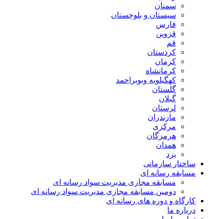
سمنان
سیستان و بلوچستان
فارس
قزوین
قم
کردستان
کرمان
کرمانشاه
کهگیلویه وبویراحمد
گلستان
گیلان
لرستان
مازندران
مرکزی
هرمزگان
همدان
یزد
ساختار سازمانی
مسابقه رسانه ای
مسابقه مجازی مدیریت سواد رسانه ای
دومین مسابقه مجازی مدیریت سواد رسانه ای
کارگاه و دوره های رسانه ای
درباره ما