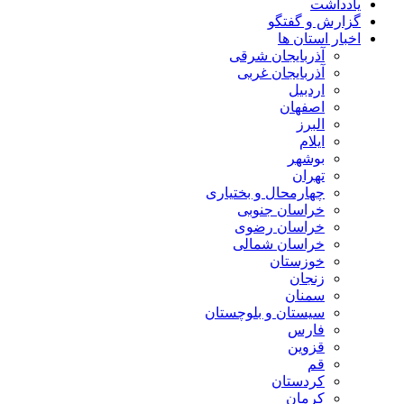
یادداشت
گزارش و گفتگو
اخبار استان ها
آذربایجان شرقی
آذربایجان غربی
اردبیل
اصفهان
البرز
ایلام
بوشهر
تهران
چهارمحال و بختیاری
خراسان جنوبی
خراسان رضوی
خراسان شمالی
خوزستان
زنجان
سمنان
سیستان و بلوچستان
فارس
قزوین
قم
کردستان
کرمان