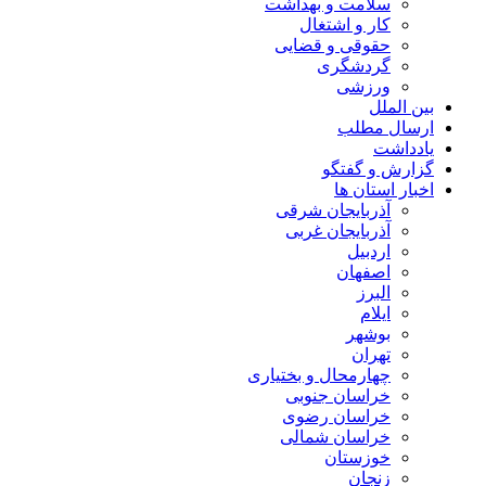
سلامت و بهداشت
کار و اشتغال
حقوقی و قضایی
گردشگری
ورزشی
بین الملل
ارسال مطلب
یادداشت
گزارش و گفتگو
اخبار استان ها
آذربایجان شرقی
آذربایجان غربی
اردبیل
اصفهان
البرز
ایلام
بوشهر
تهران
چهارمحال و بختیاری
خراسان جنوبی
خراسان رضوی
خراسان شمالی
خوزستان
زنجان