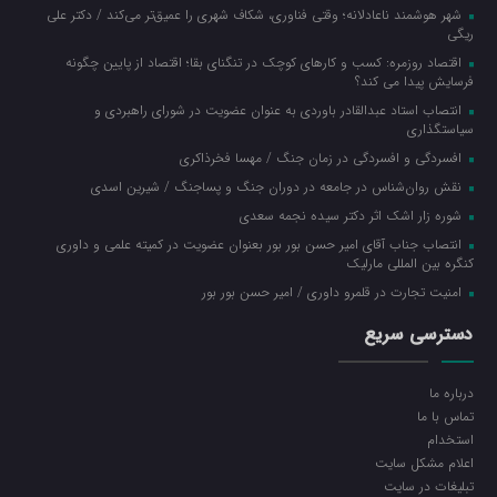
شهر هوشمند ناعادلانه؛ وقتی فناوری، شکاف شهری را عمیق‌تر می‌کند / دکتر علی
ریگی
اقتصاد روزمره: کسب‌ و کارهای کوچک در تنگنای بقا؛ اقتصاد از پایین چگونه
فرسایش پیدا می کند؟
انتصاب استاد عبدالقادر باوردی به عنوان عضویت در شورای راهبردی و
سیاستگذاری
افسردگی و افسردگی در زمان جنگ / مهسا فخرذاکری
نقش روان‌شناس در جامعه در دوران جنگ و پساجنگ / شیرین اسدی
شوره زار اشک اثر دکتر سیده نجمه سعدی
انتصاب جناب آقای امیر حسن بور بور بعنوان عضویت در کمیته علمی و داوری
کنگره بین المللی مارلیک
امنیت تجارت در قلمرو داوری / امیر حسن بور بور
دسترسی سریع
درباره ما
تماس با ما
استخدام
اعلام مشکل سایت
تبلیغات در سایت