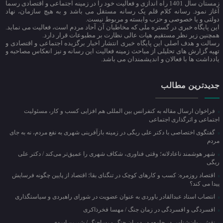
زمستان سال 1401 راه اندازی و فعالیت خود را در زمینه اجتماعی و اقتصادی رسما
آغاز نمود. رسانه کلام قلم یک رسانه مستقل می باشد و به هیچ سازمان، نهاد
دولتی و یا خصوصی و حزب وابسته و مربوط نیست.
این پایگاه خبری در گستره ملی که مخاطبان آن آحاد مردم است، فعالیت می نماید.
همچنین زیر نظر مستقیم هیات عالی نظارت بر مطبوعات قرار دارد.
رسالت و هدف اصلی این پایگاه خبری انتشار اخبار برگزیده اجتماعی و اقتصادی و
تهیه گزارش های تحلیلی از مباحث زمینه فعالیت این رسانه و نیز انعکاس مصاحبه و
یادداشت ها با فعالان و اندیشمندان می باشد.
جدیدترین مطالب
فراخوان ارسال مقاله به کنفرانس بین المللی هم افزایی کسب و کار، مسئولیت
اجتماعی و اثرگذاری اجتماعی
گفتگوی اختصاصی با دکتر علی ریگی در زمینه بازآفرینی شهری به نفع مردم، نه به جای
مردم
شهر هوشمند ناعادلانه؛ وقتی فناوری، شکاف شهری را عمیق‌تر می‌کند / دکتر علی
ریگی
اقتصاد روزمره: کسب‌ و کارهای کوچک در تنگنای بقا؛ اقتصاد از پایین چگونه فرسایش
پیدا می کند؟
انتصاب استاد عبدالقادر باوردی به عنوان عضویت در شورای راهبردی و سیاستگذاری
افسردگی و افسردگی در زمان جنگ / مهسا فخرذاکری
نقش روان‌شناس در جامعه در دوران جنگ و پساجنگ / شیرین اسدی