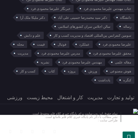
جناب مهندس علیرضا محمودی فرد
خبرنگار علیرضا محمودی فرد
دانشگاه
دکتر سید محمدرضا حسینی علی آباد
دکتر ملیکا ملک آرا
رساله
سالن اجلاس سران کشورهای اسلامی
سومین کنفرانس بین‌المللی اقتصاد و مدیریت کسب و کار
علم و دانش
علیرضا محمودی فرد
عملکرد
فوتبال
قیمت
مجله
محقق علیرضا محمودی فرد
مدرس علیرضا محمودی فرد
مدیریت
مقاله علمی
مهندس علیرضا محمودی فرد
نشریه
هوش مصنوعی
ورزش
پروژه
کتاب
کسب و کار
کنگره
یادداشت
تولید و تجارت
مدیریت
کار و اشتغال
محیط زیست
ورزشی
تمام حقوق این وب سایت برای پایگاه خبری کلام قلم محفوظ است.
نشر مطالب با ذکر نام پایگاه خبری کلام قلم بلامانع است.
طراحی سایت :
آسان وب