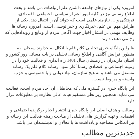
امروزه یکی از نیازهای جامعه داشتن علم ارتباطات می باشد و بحث
اطلاع رسانی نیز در کلیه امور اعم از سیاسی، اجتماعی، اقتصادی،
فرهتگی و … نیازمند علمی است که بتواند آن را انتقال دهد. یکی از
طرایق مهم این علم، خبرنگاری و خبر نویسی است. امروزه رسانه ها
وظایف مهمی در انتشار اخبار جهت آگاهی مردم از وقایع و رویدادهایی که
رخ می دهند، دارند.
بنابراین پایگاه خبری تحلیلی کلام قلم با اتکال به خداوند سبحان، به
منظور افزایش آگاهی و اطلاع رسانی تحلیلی در باب مسائل روز کشور و
استان مازندران در زمستان سال 1401 راه اندازی و فعالیت خود را در
زمینه اجتماعی و اقتصادی رسما آغاز نمود. رسانه کلام قلم یک رسانه
مستقل می باشد و به هیچ سازمان، نهاد دولتی و یا خصوصی و حزب
وابسته و مربوط نیست.
این پایگاه خبری در گستره ملی که مخاطبان آن آحاد مردم است، فعالیت
می نماید. همچنین زیر نظر مستقیم هیات عالی نظارت بر مطبوعات قرار
دارد.
رسالت و هدف اصلی این پایگاه خبری انتشار اخبار برگزیده اجتماعی و
اقتصادی و تهیه گزارش های تحلیلی از مباحث زمینه فعالیت این رسانه و
نیز انعکاس مصاحبه و یادداشت ها با فعالان و اندیشمندان می باشد.
جدیدترین مطالب