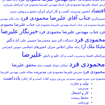
استاد علیرضا محمودی فرد
استاد مهندس علیرضا محمودی فرد
ارزش
اسرافیل شیرازی
اقتصاد
انجمن مدیریت کسب و کار ایران
ایران
تحقیق و پژوهش
تصمیم
جناب آقای علیرضا محمودی فرد
تصمیم‌گیری
جناب آقای مهندس
جناب علیرضا محمودی
جناب استاد مهندس علیرضا محمودی فرد
علیرضا محمودی فرد
خبرنگار علیرضا
جناب مهندس علیرضا محمودی فرد
فرد
محمودی فرد
دکتر
دکتر سید محمدرضا حسینی علی آباد
دانشگاه
ملیکا ملک آرا
سالن اجلاس سران کشورهای اسلامی
سومین کنفرانس
رساله
علیرضا
علم و دانش
بین‌المللی اقتصاد و مدیریت کسب و کار
محمودی فرد
محقق علیرضا
قیمت
عملکرد
فوتبال
مجله
محمودی فرد
مدیریت
مدرس علیرضا محمودی فرد
مهندس علیرضا
مقاله علمی
یادداشت
کتاب
محمودی فرد
ورزش
کسب و کار
نشریه
هوش مصنوعی
پروژه
کنگره
تولید و تجارت
مدیریت
کار و اشتغال
محیط زیست
ورزشی