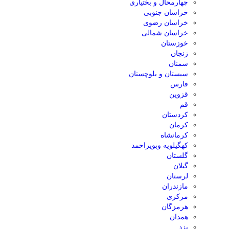
چهارمحال و بختیاری
خراسان جنوبی
خراسان رضوی
خراسان شمالی
خوزستان
زنجان
سمنان
سیستان و بلوچستان
فارس
قزوین
قم
کردستان
کرمان
کرمانشاه
کهگیلویه وبویراحمد
گلستان
گیلان
لرستان
مازندران
مرکزی
هرمزگان
همدان
یزد