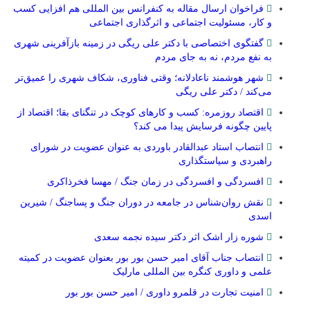
فراخوان ارسال مقاله به کنفرانس بین المللی هم افزایی کسب
و کار، مسئولیت اجتماعی و اثرگذاری اجتماعی
گفتگوی اختصاصی با دکتر علی ریگی در زمینه بازآفرینی شهری
به نفع مردم، نه به جای مردم
شهر هوشمند ناعادلانه؛ وقتی فناوری، شکاف شهری را عمیق‌تر
می‌کند / دکتر علی ریگی
اقتصاد روزمره: کسب‌ و کارهای کوچک در تنگنای بقا؛ اقتصاد از
پایین چگونه فرسایش پیدا می کند؟
انتصاب استاد عبدالقادر باوردی به عنوان عضویت در شورای
راهبردی و سیاستگذاری
افسردگی و افسردگی در زمان جنگ / مهسا فخرذاکری
نقش روان‌شناس در جامعه در دوران جنگ و پساجنگ / شیرین
اسدی
شوره زار اشک اثر دکتر سیده نجمه سعدی
انتصاب جناب آقای امیر حسن بور بور بعنوان عضویت در کمیته
علمی و داوری کنگره بین المللی مارلیک
امنیت تجارت در قلمرو داوری / امیر حسن بور بور