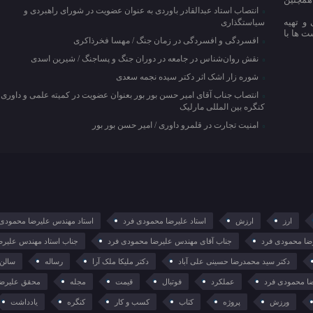
انتصاب استاد عبدالقادر باوردی به عنوان عضویت در شورای راهبردی و
و تهیه
سیاستگذاری
ت ها با
افسردگی و افسردگی در زمان جنگ / مهسا فخرذاکری
نقش روان‌شناس در جامعه در دوران جنگ و پساجنگ / شیرین اسدی
شوره زار اشک اثر دکتر سیده نجمه سعدی
انتصاب جناب آقای امیر حسن بور بور بعنوان عضویت در کمیته علمی و داوری
کنگره بین المللی مارلیک
امنیت تجارت در قلمرو داوری / امیر حسن بور بور
ارز
ارزش
استاد علیرضا محمودی فرد
استاد مهندس علیرضا محمودی 
رضا محمودی فرد
جناب آقای مهندس علیرضا محمودی فرد
جناب استاد مهندس علیرض
دکتر سید محمدرضا حسینی علی آباد
دکتر ملیکا ملک آرا
رساله
سالن
ا محمودی فرد
عملکرد
فوتبال
قیمت
مجله
محقق علیرضا
ورزش
پروژه
کتاب
کسب و کار
کنگره
یادداشت