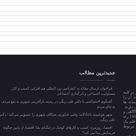
جدیدترین مطالب
فراخوان ارسال مقاله به کنفرانس بین المللی هم افزایی کسب و کار،
در کلیه
مسئولیت اجتماعی و اثرگذاری اجتماعی
 آن را
گفتگوی اختصاصی با دکتر علی ریگی در زمینه بازآفرینی شهری به نفع مردم، ن
انه ها
 دارند.
به جای مردم
آگاهی و
شهر هوشمند ناعادلانه؛ وقتی فناوری، شکاف شهری را عمیق‌تر می‌کند / دکتر
اطلاع رسانی تحلیلی در باب مسائل روز کشور و استان مازندران در زمستان سال 1401 راه
علی ریگی
 قلم یک
 مربوط
اقتصاد روزمره: کسب‌ و کارهای کوچک در تنگنای بقا؛ اقتصاد از پایین چگونه
فرسایش پیدا می کند؟
 همچنین