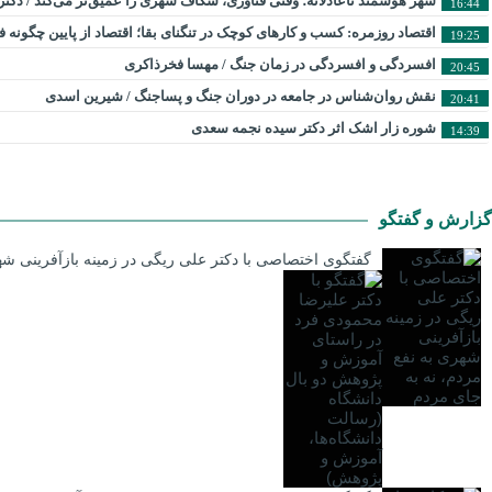
شهر هوشمند ناعادلانه؛ وقتی فناوری، شکاف شهری را عمیق‌تر می‌کند / دکت
16:44
اقتصاد روزمره: کسب‌ و کارهای کوچک در تنگنای بقا؛ اقتصاد از پایین چگونه
19:25
افسردگی و افسردگی در زمان جنگ / مهسا فخرذاکری
20:45
نقش روان‌شناس در جامعه در دوران جنگ و پساجنگ / شیرین اسدی
20:41
شوره زار اشک اثر دکتر سیده نجمه سعدی
14:39
گزارش و گفتگو
گفتگوی اختصاصی با دکتر علی ریگی در زمینه بازآفرینی شه