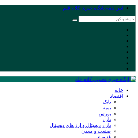
آیین نامه پایگاه خبری کلام قلم
خانه
اقتصاد
بانک
بیمه
بورس
بازار
بازار دیجیتال و ارز های دیجیتال
صنعت و معدن
فناوری