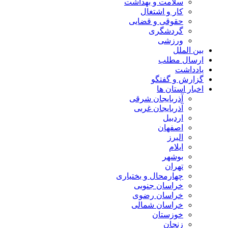
سلامت و بهداشت
کار و اشتغال
حقوقی و قضایی
گردشگری
ورزشی
بین الملل
ارسال مطلب
یادداشت
گزارش و گفتگو
اخبار استان ها
آذربایجان شرقی
آذربایجان غربی
اردبیل
اصفهان
البرز
ایلام
بوشهر
تهران
چهارمحال و بختیاری
خراسان جنوبی
خراسان رضوی
خراسان شمالی
خوزستان
زنجان