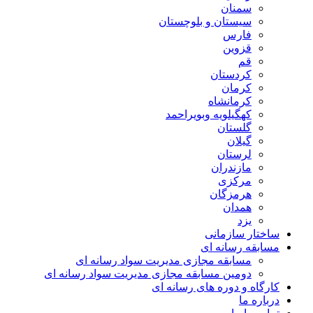
سمنان
سیستان و بلوچستان
فارس
قزوین
قم
کردستان
کرمان
کرمانشاه
کهگیلویه وبویراحمد
گلستان
گیلان
لرستان
مازندران
مرکزی
هرمزگان
همدان
یزد
ساختار سازمانی
مسابقه رسانه ای
مسابقه مجازی مدیریت سواد رسانه ای
دومین مسابقه مجازی مدیریت سواد رسانه ای
کارگاه و دوره های رسانه ای
درباره ما