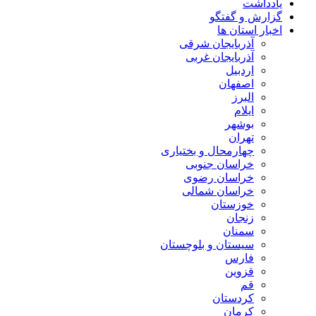
یادداشت
گزارش و گفتگو
اخبار استان ها
آذربایجان شرقی
آذربایجان غربی
اردبیل
اصفهان
البرز
ایلام
بوشهر
تهران
چهارمحال و بختیاری
خراسان جنوبی
خراسان رضوی
خراسان شمالی
خوزستان
زنجان
سمنان
سیستان و بلوچستان
فارس
قزوین
قم
کردستان
کرمان