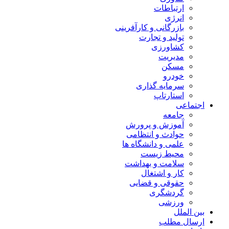
ارتباطات
انرژی
بازرگانی و کارآفرینی
تولید و تجارت
کشاورزی
مدیریت
مسکن
خودرو
سرمایه گذاری
استارتاپ
اجتماعی
جامعه
آموزش و پرورش
حوادث و انتظامی
علمی و دانشگاه ها
محیط زیست
سلامت و بهداشت
کار و اشتغال
حقوقی و قضایی
گردشگری
ورزشی
بین الملل
ارسال مطلب