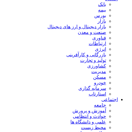
بانک
بیمه
بورس
بازار
بازار دیجیتال و ارز های دیجیتال
صنعت و معدن
فناوری
ارتباطات
انرژی
بازرگانی و کارآفرینی
تولید و تجارت
کشاورزی
مدیریت
مسکن
خودرو
سرمایه گذاری
استارتاپ
اجتماعی
جامعه
آموزش و پرورش
حوادث و انتظامی
علمی و دانشگاه ها
محیط زیست