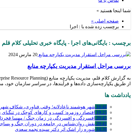
تماس با ما
شما اینجا هستید »
صفحه اصلی »
برچسب زده شده با : اجرا
برچسب : بایگانی‌های اجرا - پایگاه خبری تحلیلی کلام قلم
20 مارس 2024
بررسی مراحل استقرار مدیریت یکپارچه منابع
از طریق یکپارچه‌سازی داده‌ها و فرآیندها، در سراسر سازمان خود، مدیریت کنند؛ ERP شامل طیف گسترده‌ای از فرآیندهای تجاری است، ا
یادداشت ها
16:44
شهر هوشمند ناعادلانه؛ وقتی فناوری، شکاف شهری 
19:25
اقتصاد روزمره: کسب‌ و کارهای کوچک در تنگنای بق
20:45
افسردگی و افسردگی در زمان جنگ / مهسا فخرذا
20:41
نقش روان‌شناس در جامعه در دوران جنگ و پساج
14:39
شوره زار اشک اثر دکتر سیده نجمه سعدی