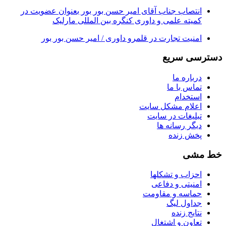
انتصاب جناب آقای امیر حسن بور بور بعنوان عضویت در
کمیته علمی و داوری کنگره بین المللی مارلیک
امنیت تجارت در قلمرو داوری / امیر حسن بور بور
دسترسی سریع
درباره ما
تماس با ما
استخدام
اعلام مشکل سایت
تبلیغات در سایت
ديگر رسانه ها
پخش زنده
خط مشی
احزاب و تشکلها
امنیتی و دفاعی
حماسه و مقاومت
جداول لیگ
نتایج زنده
تعاون و اشتغال