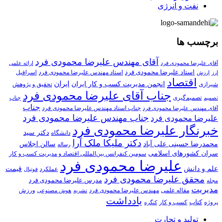
نفت و انرژی
برچسب ها
آقای مهندس علیرضا محمودی فرد
آقای علیرضا محمودی فرد
ارائه علمی
استاد علیرضا محمودی فرد
استاد مهندس علیرضا محمودی فرد
ارزش
اسرافیل
ارز
اقتصاد
انجمن مدیریت کسب و کار ایران
ایران
تحقیق و پژوهش
شیرازی
جناب آقای علیرضا محمودی فرد
تصمیم‌گیری
تصمیم
جناب
جناب
جناب استاد مهندس علیرضا محمودی فرد
آقای مهندس علیرضا محمودی فرد
جناب مهندس علیرضا محمودی فرد
علیرضا محمودی فرد
خبرنگار علیرضا محمودی فرد
دکتر سید
دانشگاه
دکتر ملیکا ملک آرا
محمدرضا حسینی علی آباد
سالن اجلاس
رساله
سران کشورهای اسلامی
سومین کنفرانس بین‌المللی اقتصاد و مدیریت کسب و کار
علیرضا محمودی فرد
علم و دانش
قیمت
عملکرد
فوتبال
محقق علیرضا محمودی فرد
مدرس علیرضا محمودی فرد
مجله
مدیریت
مهندس علیرضا محمودی فرد
ورزش
مقاله علمی
نشریه
هوش مصنوعی
یادداشت
کتاب
کسب و کار
پروژه
کنگره
تولید و تجارت