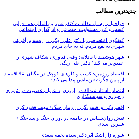
جدیدترین مطالب
فراخوان ارسال مقاله به کنفرانس بین المللی هم افزایی
کسب و کار، مسئولیت اجتماعی و اثرگذاری اجتماعی
گفتگوی اختصاصی با دکتر علی ریگی در زمینه بازآفرینی
شهری به نفع مردم، نه به جای مردم
شهر هوشمند ناعادلانه؛ وقتی فناوری، شکاف شهری را
عمیق‌تر می‌کند / دکتر علی ریگی
اقتصاد روزمره: کسب‌ و کارهای کوچک در تنگنای بقا؛ اقتصاد
از پایین چگونه فرسایش پیدا می کند؟
انتصاب استاد عبدالقادر باوردی به عنوان عضویت در شورای
راهبردی و سیاستگذاری
افسردگی و افسردگی در زمان جنگ / مهسا فخرذاکری
نقش روان‌شناس در جامعه در دوران جنگ و پساجنگ /
شیرین اسدی
شوره زار اشک اثر دکتر سیده نجمه سعدی