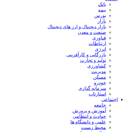
بانک
بیمه
بورس
بازار
بازار دیجیتال و ارز های دیجیتال
صنعت و معدن
فناوری
ارتباطات
انرژی
بازرگانی و کارآفرینی
تولید و تجارت
کشاورزی
مدیریت
مسکن
خودرو
سرمایه گذاری
استارتاپ
اجتماعی
جامعه
آموزش و پرورش
حوادث و انتظامی
علمی و دانشگاه ها
محیط زیست