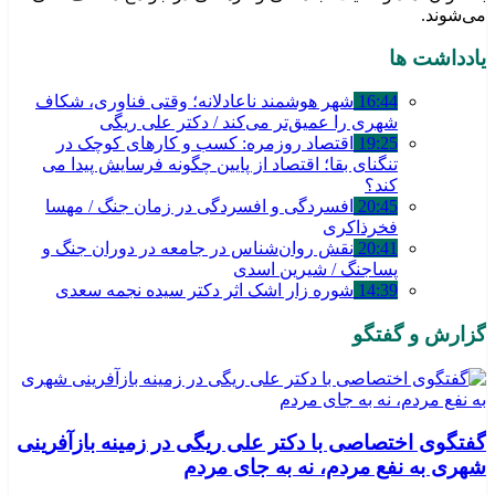
می‌شوند.
یادداشت ها
16:44
شهر هوشمند ناعادلانه؛ وقتی فناوری، شکاف
شهری را عمیق‌تر می‌کند / دکتر علی ریگی
19:25
اقتصاد روزمره: کسب‌ و کارهای کوچک در
تنگنای بقا؛ اقتصاد از پایین چگونه فرسایش پیدا می
کند؟
20:45
افسردگی و افسردگی در زمان جنگ / مهسا
فخرذاکری
20:41
نقش روان‌شناس در جامعه در دوران جنگ و
پساجنگ / شیرین اسدی
14:39
شوره زار اشک اثر دکتر سیده نجمه سعدی
گزارش و گفتگو
گفتگوی اختصاصی با دکتر علی ریگی در زمینه بازآفرینی
شهری به نفع مردم، نه به جای مردم