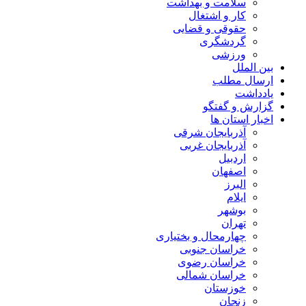
سلامت و بهداشت
کار و اشتغال
حقوقی و قضایی
گردشگری
ورزشی
بین الملل
ارسال مطلب
یادداشت
گزارش و گفتگو
اخبار استان ها
آذربایجان شرقی
آذربایجان غربی
اردبیل
اصفهان
البرز
ایلام
بوشهر
تهران
چهارمحال و بختیاری
خراسان جنوبی
خراسان رضوی
خراسان شمالی
خوزستان
زنجان