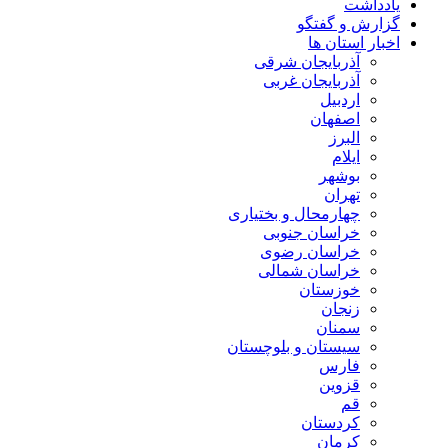
یادداشت
گزارش و گفتگو
اخبار استان ها
آذربایجان شرقی
آذربایجان غربی
اردبیل
اصفهان
البرز
ایلام
بوشهر
تهران
چهارمحال و بختیاری
خراسان جنوبی
خراسان رضوی
خراسان شمالی
خوزستان
زنجان
سمنان
سیستان و بلوچستان
فارس
قزوین
قم
کردستان
کرمان