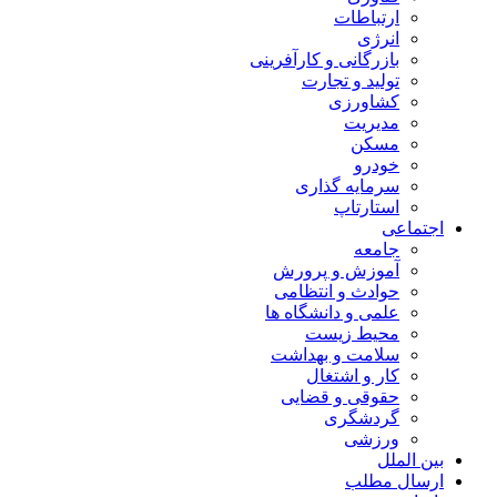
ارتباطات
انرژی
بازرگانی و کارآفرینی
تولید و تجارت
کشاورزی
مدیریت
مسکن
خودرو
سرمایه گذاری
استارتاپ
اجتماعی
جامعه
آموزش و پرورش
حوادث و انتظامی
علمی و دانشگاه ها
محیط زیست
سلامت و بهداشت
کار و اشتغال
حقوقی و قضایی
گردشگری
ورزشی
بین الملل
ارسال مطلب