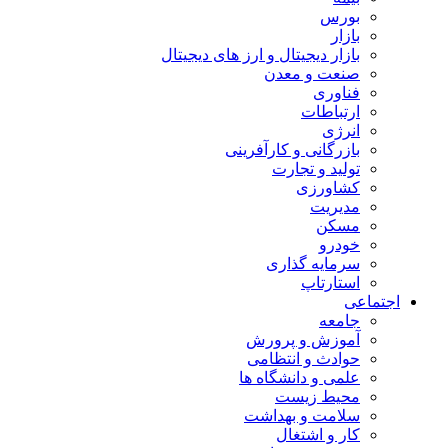
بورس
بازار
بازار دیجیتال و ارز های دیجیتال
صنعت و معدن
فناوری
ارتباطات
انرژی
بازرگانی و کارآفرینی
تولید و تجارت
کشاورزی
مدیریت
مسکن
خودرو
سرمایه گذاری
استارتاپ
اجتماعی
جامعه
آموزش و پرورش
حوادث و انتظامی
علمی و دانشگاه ها
محیط زیست
سلامت و بهداشت
کار و اشتغال