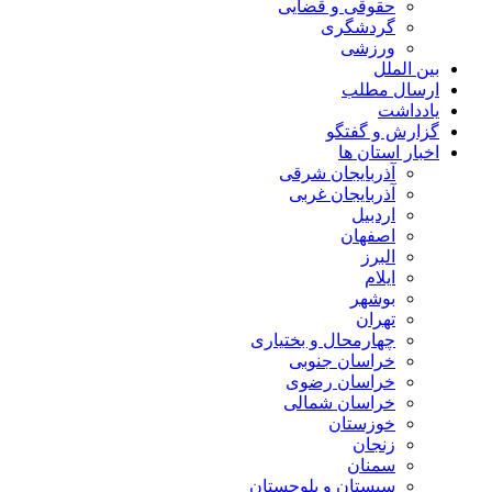
حقوقی و قضایی
گردشگری
ورزشی
بین الملل
ارسال مطلب
یادداشت
گزارش و گفتگو
اخبار استان ها
آذربایجان شرقی
آذربایجان غربی
اردبیل
اصفهان
البرز
ایلام
بوشهر
تهران
چهارمحال و بختیاری
خراسان جنوبی
خراسان رضوی
خراسان شمالی
خوزستان
زنجان
سمنان
سیستان و بلوچستان