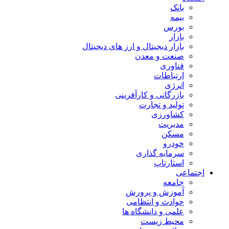
بانک
بیمه
بورس
بازار
بازار دیجیتال و ارز های دیجیتال
صنعت و معدن
فناوری
ارتباطات
انرژی
بازرگانی و کارآفرینی
تولید و تجارت
کشاورزی
مدیریت
مسکن
خودرو
سرمایه گذاری
استارتاپ
اجتماعی
جامعه
آموزش و پرورش
حوادث و انتظامی
علمی و دانشگاه ها
محیط زیست