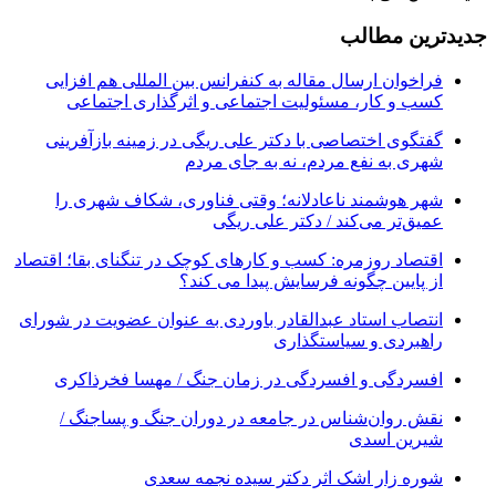
جدیدترین مطالب
فراخوان ارسال مقاله به کنفرانس بین المللی هم افزایی
کسب و کار، مسئولیت اجتماعی و اثرگذاری اجتماعی
گفتگوی اختصاصی با دکتر علی ریگی در زمینه بازآفرینی
شهری به نفع مردم، نه به جای مردم
شهر هوشمند ناعادلانه؛ وقتی فناوری، شکاف شهری را
عمیق‌تر می‌کند / دکتر علی ریگی
اقتصاد روزمره: کسب‌ و کارهای کوچک در تنگنای بقا؛ اقتصاد
از پایین چگونه فرسایش پیدا می کند؟
انتصاب استاد عبدالقادر باوردی به عنوان عضویت در شورای
راهبردی و سیاستگذاری
افسردگی و افسردگی در زمان جنگ / مهسا فخرذاکری
نقش روان‌شناس در جامعه در دوران جنگ و پساجنگ /
شیرین اسدی
شوره زار اشک اثر دکتر سیده نجمه سعدی