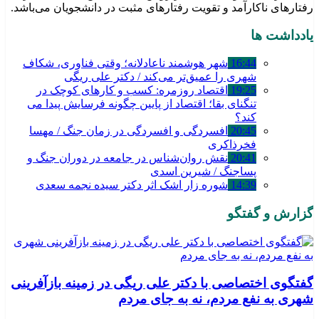
رفتارهای ناکارآمد و تقویت رفتارهای مثبت در دانشجویان می‌باشد.
یادداشت ها
16:44
شهر هوشمند ناعادلانه؛ وقتی فناوری، شکاف
شهری را عمیق‌تر می‌کند / دکتر علی ریگی
19:25
اقتصاد روزمره: کسب‌ و کارهای کوچک در
تنگنای بقا؛ اقتصاد از پایین چگونه فرسایش پیدا می
کند؟
20:45
افسردگی و افسردگی در زمان جنگ / مهسا
فخرذاکری
20:41
نقش روان‌شناس در جامعه در دوران جنگ و
پساجنگ / شیرین اسدی
14:39
شوره زار اشک اثر دکتر سیده نجمه سعدی
گزارش و گفتگو
گفتگوی اختصاصی با دکتر علی ریگی در زمینه بازآفرینی
شهری به نفع مردم، نه به جای مردم