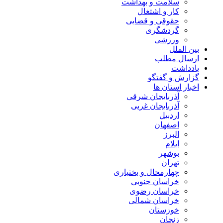
سلامت و بهداشت
کار و اشتغال
حقوقی و قضایی
گردشگری
ورزشی
بین الملل
ارسال مطلب
یادداشت
گزارش و گفتگو
اخبار استان ها
آذربایجان شرقی
آذربایجان غربی
اردبیل
اصفهان
البرز
ایلام
بوشهر
تهران
چهارمحال و بختیاری
خراسان جنوبی
خراسان رضوی
خراسان شمالی
خوزستان
زنجان