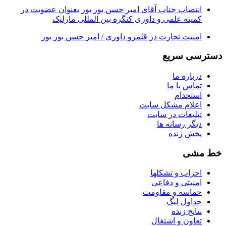
انتصاب جناب آقای امیر حسن بور بور بعنوان عضویت در
کمیته علمی و داوری کنگره بین المللی مارلیک
امنیت تجارت در قلمرو داوری / امیر حسن بور بور
دسترسی سریع
درباره ما
تماس با ما
استخدام
اعلام مشکل سایت
تبلیغات در سایت
ديگر رسانه ها
پخش زنده
خط مشی
احزاب و تشکلها
امنیتی و دفاعی
حماسه و مقاومت
جداول لیگ
نتایج زنده
تعاون و اشتغال