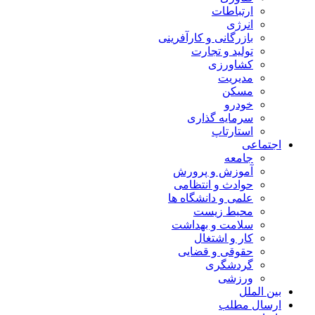
ارتباطات
انرژی
بازرگانی و کارآفرینی
تولید و تجارت
کشاورزی
مدیریت
مسکن
خودرو
سرمایه گذاری
استارتاپ
اجتماعی
جامعه
آموزش و پرورش
حوادث و انتظامی
علمی و دانشگاه ها
محیط زیست
سلامت و بهداشت
کار و اشتغال
حقوقی و قضایی
گردشگری
ورزشی
بین الملل
ارسال مطلب