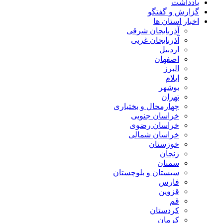
یادداشت
گزارش و گفتگو
اخبار استان ها
آذربایجان شرقی
آذربایجان غربی
اردبیل
اصفهان
البرز
ایلام
بوشهر
تهران
چهارمحال و بختیاری
خراسان جنوبی
خراسان رضوی
خراسان شمالی
خوزستان
زنجان
سمنان
سیستان و بلوچستان
فارس
قزوین
قم
کردستان
کرمان