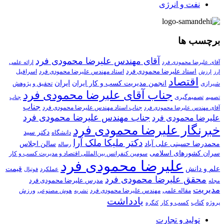
نفت و انرژی
برچسب ها
آقای مهندس علیرضا محمودی فرد
آقای علیرضا محمودی فرد
ارائه علمی
استاد علیرضا محمودی فرد
استاد مهندس علیرضا محمودی فرد
ارزش
اسرافیل
ارز
اقتصاد
انجمن مدیریت کسب و کار ایران
ایران
تحقیق و پژوهش
شیرازی
جناب آقای علیرضا محمودی فرد
تصمیم‌گیری
تصمیم
جناب
جناب
جناب استاد مهندس علیرضا محمودی فرد
آقای مهندس علیرضا محمودی فرد
جناب مهندس علیرضا محمودی فرد
علیرضا محمودی فرد
خبرنگار علیرضا محمودی فرد
دکتر سید
دانشگاه
دکتر ملیکا ملک آرا
محمدرضا حسینی علی آباد
سالن اجلاس
رساله
سران کشورهای اسلامی
سومین کنفرانس بین‌المللی اقتصاد و مدیریت کسب و کار
علیرضا محمودی فرد
علم و دانش
قیمت
عملکرد
فوتبال
محقق علیرضا محمودی فرد
مدرس علیرضا محمودی فرد
مجله
مدیریت
مهندس علیرضا محمودی فرد
ورزش
مقاله علمی
نشریه
هوش مصنوعی
یادداشت
کتاب
کسب و کار
پروژه
کنگره
تولید و تجارت