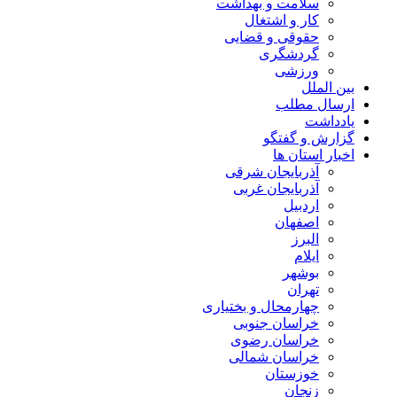
سلامت و بهداشت
کار و اشتغال
حقوقی و قضایی
گردشگری
ورزشی
بین الملل
ارسال مطلب
یادداشت
گزارش و گفتگو
اخبار استان ها
آذربایجان شرقی
آذربایجان غربی
اردبیل
اصفهان
البرز
ایلام
بوشهر
تهران
چهارمحال و بختیاری
خراسان جنوبی
خراسان رضوی
خراسان شمالی
خوزستان
زنجان