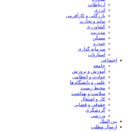
ارتباطات
انرژی
بازرگانی و کارآفرینی
تولید و تجارت
کشاورزی
مدیریت
مسکن
خودرو
سرمایه گذاری
استارتاپ
اجتماعی
جامعه
آموزش و پرورش
حوادث و انتظامی
علمی و دانشگاه ها
محیط زیست
سلامت و بهداشت
کار و اشتغال
حقوقی و قضایی
گردشگری
ورزشی
بین الملل
ارسال مطلب