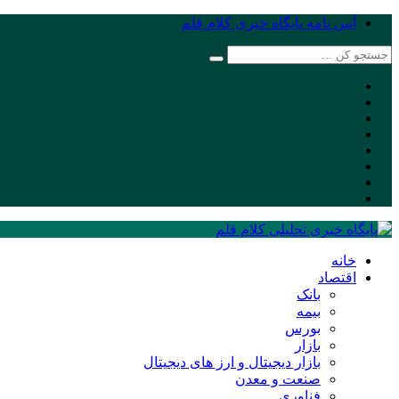
آیین نامه پایگاه خبری کلام قلم
خانه
اقتصاد
بانک
بیمه
بورس
بازار
بازار دیجیتال و ارز های دیجیتال
صنعت و معدن
فناوری