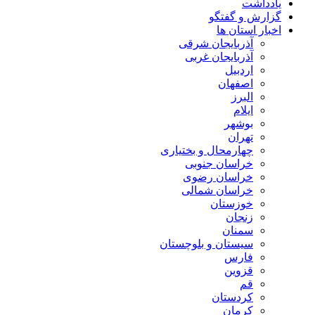
یادداشت
گزارش و گفتگو
اخبار استان ها
آذربایجان شرقی
آذربایجان غربی
اردبیل
اصفهان
البرز
ایلام
بوشهر
تهران
چهارمحال و بختیاری
خراسان جنوبی
خراسان رضوی
خراسان شمالی
خوزستان
زنجان
سمنان
سیستان و بلوچستان
فارس
قزوین
قم
کردستان
کرمان