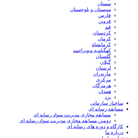
سمنان
سیستان و بلوچستان
فارس
قزوین
قم
کردستان
کرمان
کرمانشاه
کهگیلویه وبویراحمد
گلستان
گیلان
لرستان
مازندران
مرکزی
هرمزگان
همدان
یزد
ساختار سازمانی
مسابقه رسانه ای
مسابقه مجازی مدیریت سواد رسانه ای
دومین مسابقه مجازی مدیریت سواد رسانه ای
کارگاه و دوره های رسانه ای
درباره ما