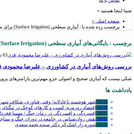
تماس با ما
شما اینجا هستید »
صفحه اصلی »
برچسب زده شده با : آبیاری سطحی (Surface Irrigation) برای مزارع بزرگ و زمین‌های شیب‌دار
برچسب : بایگانی‌های آبیاری سطحی (Surface Irrigation) برای مزارع بزرگ و زمین‌های شیب‌دار - پایگاه خبری تحلیلی کلام قلم
03 نوامبر 2024
بررسی روش‌های آبیاری در کشاورزی – علیرضا محمودی ف
شکی نیست که آبیاری صحیح و اصولی جزو مهم‌ترین پارامترهای پرورش
یادداشت ها
16:44
شهر هوشمند ناعادلانه؛ وقتی فناوری، شکاف شهری 
19:25
اقتصاد روزمره: کسب‌ و کارهای کوچک در تنگنای بق
20:45
افسردگی و افسردگی در زمان جنگ / مهسا فخرذا
20:41
نقش روان‌شناس در جامعه در دوران جنگ و پساج
14:39
شوره زار اشک اثر دکتر سیده نجمه سعدی