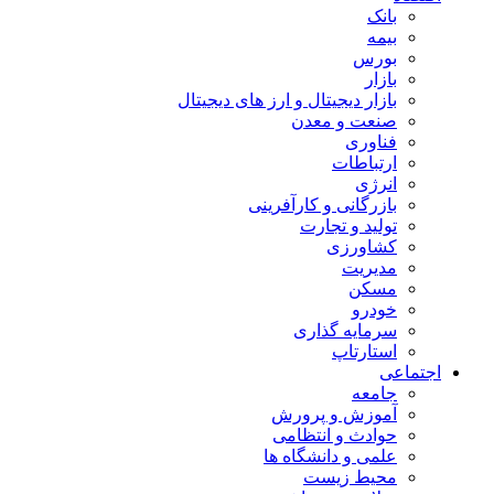
بانک
بیمه
بورس
بازار
بازار دیجیتال و ارز های دیجیتال
صنعت و معدن
فناوری
ارتباطات
انرژی
بازرگانی و کارآفرینی
تولید و تجارت
کشاورزی
مدیریت
مسکن
خودرو
سرمایه گذاری
استارتاپ
اجتماعی
جامعه
آموزش و پرورش
حوادث و انتظامی
علمی و دانشگاه ها
محیط زیست