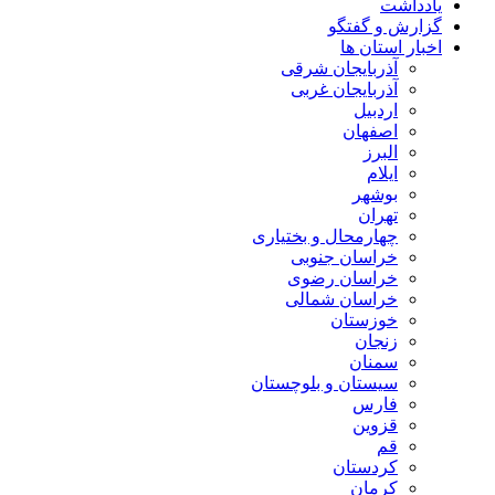
یادداشت
گزارش و گفتگو
اخبار استان ها
آذربایجان شرقی
آذربایجان غربی
اردبیل
اصفهان
البرز
ایلام
بوشهر
تهران
چهارمحال و بختیاری
خراسان جنوبی
خراسان رضوی
خراسان شمالی
خوزستان
زنجان
سمنان
سیستان و بلوچستان
فارس
قزوین
قم
کردستان
کرمان