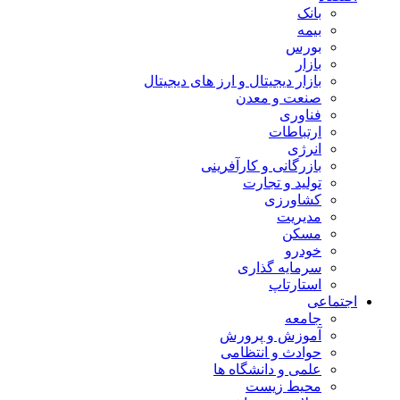
بانک
بیمه
بورس
بازار
بازار دیجیتال و ارز های دیجیتال
صنعت و معدن
فناوری
ارتباطات
انرژی
بازرگانی و کارآفرینی
تولید و تجارت
کشاورزی
مدیریت
مسکن
خودرو
سرمایه گذاری
استارتاپ
اجتماعی
جامعه
آموزش و پرورش
حوادث و انتظامی
علمی و دانشگاه ها
محیط زیست