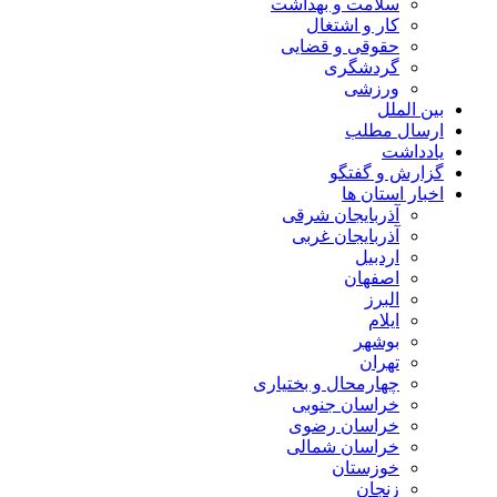
سلامت و بهداشت
کار و اشتغال
حقوقی و قضایی
گردشگری
ورزشی
بین الملل
ارسال مطلب
یادداشت
گزارش و گفتگو
اخبار استان ها
آذربایجان شرقی
آذربایجان غربی
اردبیل
اصفهان
البرز
ایلام
بوشهر
تهران
چهارمحال و بختیاری
خراسان جنوبی
خراسان رضوی
خراسان شمالی
خوزستان
زنجان