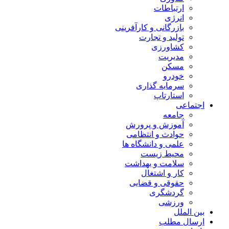
ارتباطات
انرژی
بازرگانی و کارآفرینی
تولید و تجارت
کشاورزی
مدیریت
مسکن
خودرو
سرمایه گذاری
استارتاپ
اجتماعی
جامعه
آموزش و پرورش
حوادث و انتظامی
علمی و دانشگاه ها
محیط زیست
سلامت و بهداشت
کار و اشتغال
حقوقی و قضایی
گردشگری
ورزشی
بین الملل
ارسال مطلب