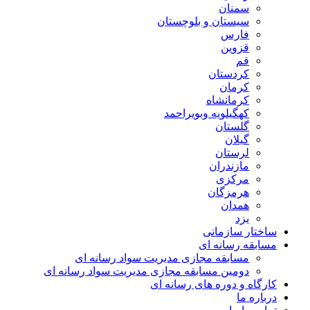
سمنان
سیستان و بلوچستان
فارس
قزوین
قم
کردستان
کرمان
کرمانشاه
کهگیلویه وبویراحمد
گلستان
گیلان
لرستان
مازندران
مرکزی
هرمزگان
همدان
یزد
ساختار سازمانی
مسابقه رسانه ای
مسابقه مجازی مدیریت سواد رسانه ای
دومین مسابقه مجازی مدیریت سواد رسانه ای
کارگاه و دوره های رسانه ای
درباره ما