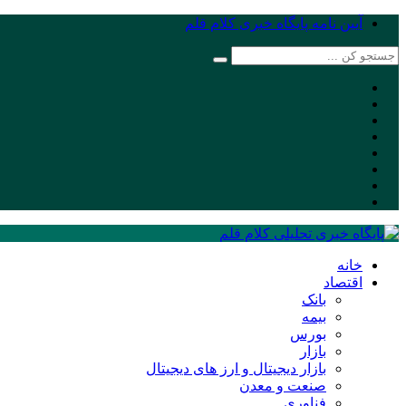
آیین نامه پایگاه خبری کلام قلم
خانه
اقتصاد
بانک
بیمه
بورس
بازار
بازار دیجیتال و ارز های دیجیتال
صنعت و معدن
فناوری