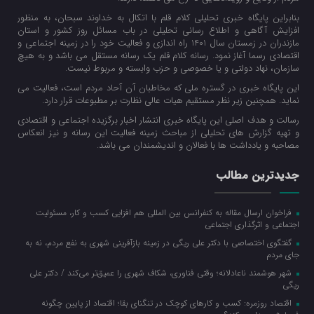
بنابراین پایگاه خبری تحلیلی کلام قلم با اتکال به خداوند سبحان، به منظور
افزایش آگاهی و اطلاع رسانی تحلیلی در باب مسائل روز کشور و استان
مازندران در زمستان سال 1401 راه اندازی و فعالیت خود را در زمینه اجتماعی و
اقتصادی رسما آغاز نمود. رسانه کلام قلم یک رسانه مستقل می باشد و به هیچ
سازمان، نهاد دولتی و یا خصوصی و حزب وابسته و مربوط نیست.
این پایگاه خبری در گستره ملی که مخاطبان آن آحاد مردم است، فعالیت می
نماید. همچنین زیر نظر مستقیم هیات عالی نظارت بر مطبوعات قرار دارد.
رسالت و هدف اصلی این پایگاه خبری انتشار اخبار برگزیده اجتماعی و اقتصادی
و تهیه گزارش های تحلیلی از مباحث زمینه فعالیت این رسانه و نیز انعکاس
مصاحبه و یادداشت ها با فعالان و اندیشمندان می باشد.
جدیدترین مطالب
فراخوان ارسال مقاله به کنفرانس بین المللی هم افزایی کسب و کار، مسئولیت
اجتماعی و اثرگذاری اجتماعی
گفتگوی اختصاصی با دکتر علی ریگی در زمینه بازآفرینی شهری به نفع مردم، نه به
جای مردم
شهر هوشمند ناعادلانه؛ وقتی فناوری، شکاف شهری را عمیق‌تر می‌کند / دکتر علی
ریگی
اقتصاد روزمره: کسب‌ و کارهای کوچک در تنگنای بقا؛ اقتصاد از پایین چگونه