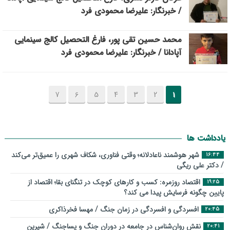
/ خبرنگار: علیرضا محمودی فرد
محمد حسین تقی پور، فارغ التحصیل کالج سینمایی
آپادانا / خبرنگار: علیرضا محمودی فرد
7
6
5
4
3
2
1
یادداشت ها
شهر هوشمند ناعادلانه؛ وقتی فناوری، شکاف شهری را عمیق‌تر می‌کند
16:44
/ دکتر علی ریگی
اقتصاد روزمره: کسب‌ و کارهای کوچک در تنگنای بقا؛ اقتصاد از
19:25
پایین چگونه فرسایش پیدا می کند؟
افسردگی و افسردگی در زمان جنگ / مهسا فخرذاکری
20:45
نقش روان‌شناس در جامعه در دوران جنگ و پساجنگ / شیرین
20:41