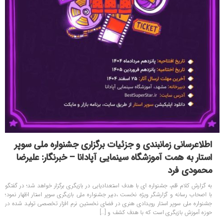
اطلاعرسانی زمانبندی و جزئیات برگزاری جشنواره ملی سوپر
استار به همت آموزشگاه سینمایی آپادانا – خبرنگار: علیرضا
محمودی فرد
به گزارش کلام قلم، جشنواره ای با هدف استعدادیابی در بازیگری برگزار خواهد شد؛ در گفتگو
با اصحاب رسانه و گزارشگر ویژه نخست ،دبیر جشنواره ملی بازیگری سوپر استار اظهار نمود؛
جشنواره ملی سوپر استار رویدادی هنری در فضای نخستین نرم افزار تخصصی تولید شده در
حوزه آموزش بازیگری است که با هدف کشف و […]