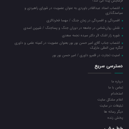
فرسایش پیدا می کند؟
انتصاب استاد عبدالقادر باوردی به عنوان عضویت در شورای راهبردی و
سیاستگذاری
افسردگی و افسردگی در زمان جنگ / مهسا فخرذاکری
نقش روان‌شناس در جامعه در دوران جنگ و پساجنگ / شیرین اسدی
شوره زار اشک اثر دکتر سیده نجمه سعدی
انتصاب جناب آقای امیر حسن بور بور بعنوان عضویت در کمیته علمی و داوری
کنگره بین المللی مارلیک
امنیت تجارت در قلمرو داوری / امیر حسن بور بور
دسترسی سریع
درباره ما
تماس با ما
استخدام
اعلام مشکل سایت
تبلیغات در سایت
ديگر رسانه ها
پخش زنده
خط مشی