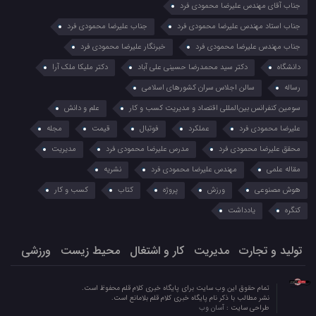
جناب آقای مهندس علیرضا محمودی فرد
جناب استاد مهندس علیرضا محمودی فرد
جناب علیرضا محمودی فرد
جناب مهندس علیرضا محمودی فرد
خبرنگار علیرضا محمودی فرد
دانشگاه
دکتر سید محمدرضا حسینی علی آباد
دکتر ملیکا ملک آرا
رساله
سالن اجلاس سران کشورهای اسلامی
سومین کنفرانس بین‌المللی اقتصاد و مدیریت کسب و کار
علم و دانش
علیرضا محمودی فرد
عملکرد
فوتبال
قیمت
مجله
محقق علیرضا محمودی فرد
مدرس علیرضا محمودی فرد
مدیریت
مقاله علمی
مهندس علیرضا محمودی فرد
نشریه
هوش مصنوعی
ورزش
پروژه
کتاب
کسب و کار
کنگره
یادداشت
تولید و تجارت
مدیریت
کار و اشتغال
محیط زیست
ورزشی
تمام حقوق این وب سایت برای پایگاه خبری کلام قلم محفوظ است.
نشر مطالب با ذکر نام پایگاه خبری کلام قلم بلامانع است.
طراحی سایت :
آسان وب