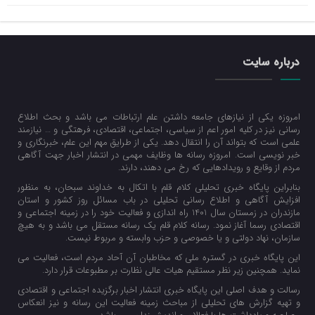
درباره سایت
امروزه یکی از نیازهای جامعه داشتن علم ارتباطات می باشد و بحث اطلاع
رسانی نیز در کلیه امور اعم از سیاسی، اجتماعی، اقتصادی، فرهتگی و … نیازمند
علمی است که بتواند آن را انتقال دهد. یکی از طرایق مهم این علم، خبرنگاری و
خبر نویسی است. امروزه رسانه ها وظایف مهمی در انتشار اخبار جهت آگاهی
مردم از وقایع و رویدادهایی که رخ می دهند، دارند.
بنابراین پایگاه خبری تحلیلی کلام قلم با اتکال به خداوند سبحان، به منظور
افزایش آگاهی و اطلاع رسانی تحلیلی در باب مسائل روز کشور و استان
مازندران در زمستان سال 1401 راه اندازی و فعالیت خود را در زمینه اجتماعی و
اقتصادی رسما آغاز نمود. رسانه کلام قلم یک رسانه مستقل می باشد و به هیچ
سازمان، نهاد دولتی و یا خصوصی و حزب وابسته و مربوط نیست.
این پایگاه خبری در گستره ملی که مخاطبان آن آحاد مردم است، فعالیت می
نماید. همچنین زیر نظر مستقیم هیات عالی نظارت بر مطبوعات قرار دارد.
رسالت و هدف اصلی این پایگاه خبری انتشار اخبار برگزیده اجتماعی و اقتصادی
و تهیه گزارش های تحلیلی از مباحث زمینه فعالیت این رسانه و نیز انعکاس