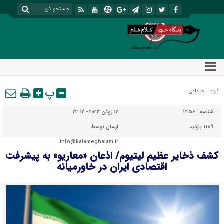
پ
گروه :
اجتماعی
شناسه :
1456
12 ژوئن 2023 - 23:12
1189 بازدید
ارسال توسط :
info@kalameghalam.ir
کشف ذخایر عظیم لیتیوم/ اذعان «معاریو» به پیشرفت
اقتصادی ایران در خاورمیانه