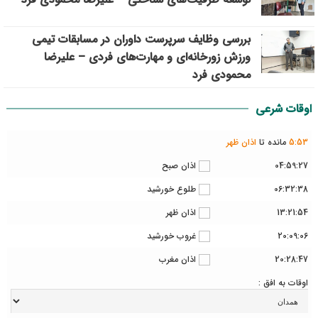
بررسی وظايف سرپرست داوران در مسابقات تیمي
ورزش زورخانه‌ای و مهارت‌های فردی – علیرضا
محمودی فرد
اوقات شرعی
53
:
5
مانده تا
اذان ظهر
04:59:27
اذان صبح
06:32:38
طلوع خورشید
13:21:54
اذان ظهر
20:09:06
غروب خورشید
20:28:47
اذان مغرب
اوقات به افق :