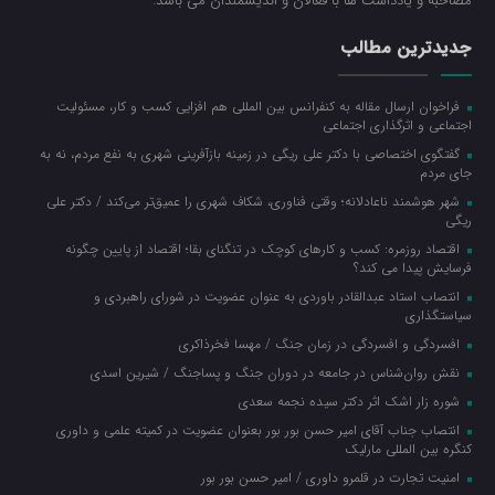
مصاحبه و یادداشت ها با فعالان و اندیشمندان می باشد.
جدیدترین مطالب
فراخوان ارسال مقاله به کنفرانس بین المللی هم افزایی کسب و کار، مسئولیت
اجتماعی و اثرگذاری اجتماعی
گفتگوی اختصاصی با دکتر علی ریگی در زمینه بازآفرینی شهری به نفع مردم، نه به
جای مردم
شهر هوشمند ناعادلانه؛ وقتی فناوری، شکاف شهری را عمیق‌تر می‌کند / دکتر علی
ریگی
اقتصاد روزمره: کسب‌ و کارهای کوچک در تنگنای بقا؛ اقتصاد از پایین چگونه
فرسایش پیدا می کند؟
انتصاب استاد عبدالقادر باوردی به عنوان عضویت در شورای راهبردی و
سیاستگذاری
افسردگی و افسردگی در زمان جنگ / مهسا فخرذاکری
نقش روان‌شناس در جامعه در دوران جنگ و پساجنگ / شیرین اسدی
شوره زار اشک اثر دکتر سیده نجمه سعدی
انتصاب جناب آقای امیر حسن بور بور بعنوان عضویت در کمیته علمی و داوری
کنگره بین المللی مارلیک
امنیت تجارت در قلمرو داوری / امیر حسن بور بور