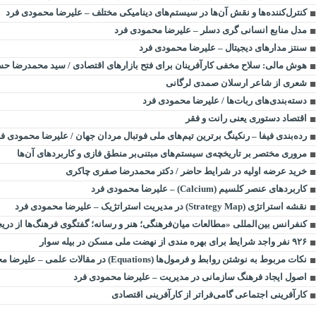
کنترل‌کننده‌ها و نقش آن‌ها در سیستم‌های دینامیکی مختلف – علیرضا محمودی فرد
مدل منابع انسانی گری دسلر – علیرضا محمودی فرد
سنتز مدارهای دیجیتال – علیرضا محمودی فرد
هوش مالی: سلاح مخفی کارآفرینان برای فتح بازارهای اقتصادی / سید محمدرضا حس
شعری از شاعر ارسلان صمدی لرگانی
دسته‌بندی‌های ربات‌ها / علیرضا محمودی فرد
اقتصاد دستوری یعنی رانت و فقر
رده‌بندی فیفا – رنکینگ برترین تیم‌های ملی فوتبال مردان جهان / علیرضا محمودی ف
مروری مختصر بر تاریخچه‌ی سیستم‌های مبتنی‌بر منطق فازی و کاربردهای آن‌ها
خرید عرضه اولیه در شرایط حاضر / دکتر محمدرضا صفری چاکری
کاربردهای عنصر کلسیم (Calcium) – علیرضا محمودی فرد
نقشه استراتژی (Strategy Map) در مدیریت استراتژیک – علیرضا محمودی فرد
کنفرانس بین‌المللی «مطالعات میان‌فرهنگی؛ هنر و رسانه؛ گفتگوی فرهنگ‌ها از دریچ
۹۲۶ نفر واجد شرایط برای بهره مندی از نهضت ملی مسکن در بیله سوار
نکات مربوط به نوشتن روابط و فرمول‌ها (Equations) در مقالات علمی – علیرضا محمودی فرد
اصول ایجاد فرهنگ سازمانی در مدیریت – علیرضا محمودی فرد
کارآفرینی اجتماعی گامی‌فراتر از کارآفرینی اقتصادی