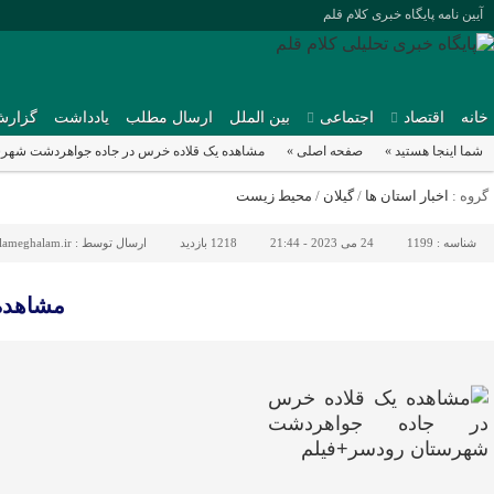
آیین نامه پایگاه خبری کلام قلم
خانه
اقتصاد
اجتماعی
بین الملل
ارسال مطلب
یادداشت
گزارش
شما اینجا هستید »
صفحه اصلی »
مشاهده یک قلاده خرس در جاده جواهردشت شهر
گروه :
اخبار استان ها
/
گیلان
/
محیط زیست
شناسه :
1199
24 می 2023 - 21:44
1218 بازدید
ارسال توسط :
lameghalam.ir
مشاهده