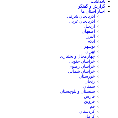
یادداشت
گزارش و گفتگو
اخبار استان ها
آذربایجان شرقی
آذربایجان غربی
اردبیل
اصفهان
البرز
ایلام
بوشهر
تهران
چهارمحال و بختیاری
خراسان جنوبی
خراسان رضوی
خراسان شمالی
خوزستان
زنجان
سمنان
سیستان و بلوچستان
فارس
قزوین
قم
کردستان
کرمان