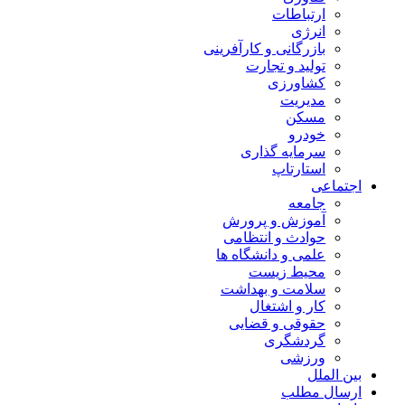
ارتباطات
انرژی
بازرگانی و کارآفرینی
تولید و تجارت
کشاورزی
مدیریت
مسکن
خودرو
سرمایه گذاری
استارتاپ
اجتماعی
جامعه
آموزش و پرورش
حوادث و انتظامی
علمی و دانشگاه ها
محیط زیست
سلامت و بهداشت
کار و اشتغال
حقوقی و قضایی
گردشگری
ورزشی
بین الملل
ارسال مطلب