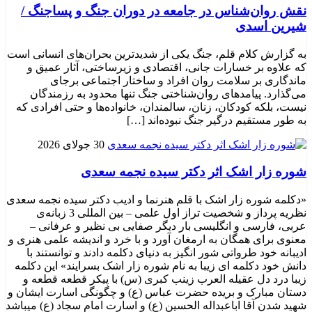
نقش روان‌شناس در جامعه در دوران جنگ و پساجنگ /
شیرین اسدی
به گزارش کلام قلم، جنگ یکی از شدیدترین بحران‌های انسانی است
که علاوه بر خسارات جانی، اقتصادی و زیرساختی، آثار عمیق و
ماندگاری بر سلامت روان افراد و ساختار اجتماعی برجای
می‌گذارد. پیامدهای روان‌شناختی جنگ تنها محدود به رزمندگان
نیست، بلکه کودکان، زنان، سالمندان، خانواده‌ها و حتی افرادی که
به طور مستقیم درگیر جنگ نبوده‌اند […]
30 جولای 2026
شوره زار اشک اثر دکتر سیده نجمه سعدی
«دکلمه شوره زار اشک با قلم هنرنما و ادیب دکتر سیده نجمه سعدی
نظریه پرداز و شخصیت تراز اول علمی – بین المللی 3 زبانه‌ی
عربی، فارسی و انگلیسی بار دیگر صفایی بی نظیر و عرفانی –
معنوی برای همگان به ارمغان آورد و با خرد و اندیشه علمی هنری و
ادیبانه خود طرواتی شور انگیز به دنیای دکلمه دادند و توانستند با
دانش خود دکلمه ای زیبا به نام شوره زار اشک بسرایند» این دکلمه
زیبا درد دل عقیله العرب زینب کبری (س) با پیکر قطعه قطعه و
دستان مبارک و بریده حضرت عباس (ع) و چگونگی اسارت ایشان و
شهید شدن آقا اباعبداله الحسین (ع) و اسارت امام سجاد (ع) میباشد