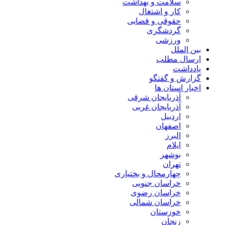
سلامت و بهداشت
کار و اشتغال
حقوقی و قضایی
گردشگری
ورزشی
بین الملل
ارسال مطلب
یادداشت
گزارش و گفتگو
اخبار استان ها
آذربایجان شرقی
آذربایجان غربی
اردبیل
اصفهان
البرز
ایلام
بوشهر
تهران
چهارمحال و بختیاری
خراسان جنوبی
خراسان رضوی
خراسان شمالی
خوزستان
زنجان