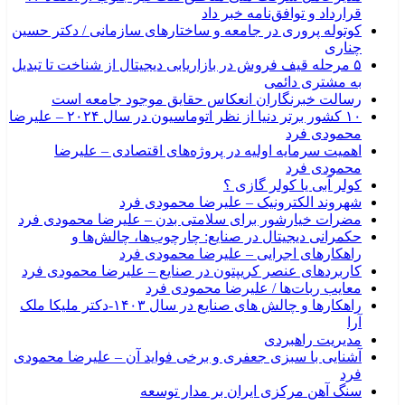
قرارداد و توافق‌نامه خبر داد
کوتوله پروری در جامعه و ساختارهای سازمانی / دکتر حسین
چناری
۵ مرحله قیف فروش در بازاریابی دیجیتال از شناخت تا تبدیل
به مشتری دائمی
رسالت خبرنگاران انعکاس حقایق موجود جامعه است
۱۰ کشور برتر دنیا از نظر اتوماسیون در سال ۲۰۲۴ – علیرضا
محمودی فرد
اهمیت سرمایه اولیه در پروژه‌های اقتصادی – علیرضا
محمودی فرد
کولر آبی یا کولر گازی ؟
شهروند الکترونیک – علیرضا محمودی فرد
مضرات خیارشور برای سلامتی بدن – علیرضا محمودی فرد
حکمرانی دیجیتال در صنایع: چارچوب‌ها، چالش‌ها و
راهکارهای اجرایی – علیرضا محمودی فرد
کاربردهای عنصر کریپتون در صنایع – علیرضا محمودی فرد
معایب ربات‌ها / علیرضا محمودی فرد
راهکارها و چالش های صنایع در سال ۱۴۰۳-دکتر ملیکا ملک
آرا
مدیریت راهبردی
آشنایی با سبزی جعفری و برخی فواید آن – علیرضا محمودی
فرد
سنگ آهن مرکزی ایران بر مدار توسعه