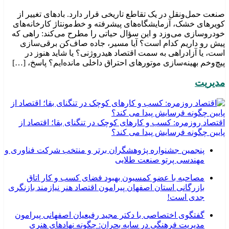
صنعت حمل‌ونقل در یک تقاطع تاریخی قرار دارد. بادهای تغییر از
کویرهای خشک، آزمایشگاه‌های پیشرفته و خط‌مونتاژ کارخانه‌های
خودروسازی می‌وزد و این سؤال حیاتی را مطرح می‌کند: راهی که
پیش رو داریم کدام است؟ آیا مسیر، جاده صاف‌کن برقی‌سازی
است، یا آزادراهی به سمت اقتصاد هیدروژنی؟ یا شاید هنوز در
پیچ‌وخم بهینه‌سازی موتورهای احتراق داخلی مانده‌ایم؟ پاسخ، […]
مدیریت
اقتصاد روزمره: کسب‌ و کارهای کوچک در تنگنای بقا؛ اقتصاد از
پایین چگونه فرسایش پیدا می کند؟
پنجمین جشنواره پژوهشگران برتر و منتخب شرکت فناوری و
مهندسی پرتو صنعت طلایی
مصاحبه با عضو کمسیون بهبود فضای کسب و کار اتاق
بازرگانی استان اصفهان پیرامون اقتصاد هنر نیازمند بازنگری
جدی است!
گفتگوی اختصاصی با دکتر مجید رفیعیان اصفهانی پیرامون
مدیریت فرهنگی در سایه بحران: چگونه نهادهای هنری