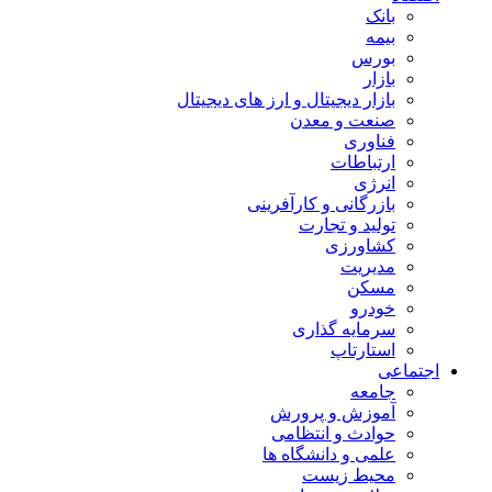
بانک
بیمه
بورس
بازار
بازار دیجیتال و ارز های دیجیتال
صنعت و معدن
فناوری
ارتباطات
انرژی
بازرگانی و کارآفرینی
تولید و تجارت
کشاورزی
مدیریت
مسکن
خودرو
سرمایه گذاری
استارتاپ
اجتماعی
جامعه
آموزش و پرورش
حوادث و انتظامی
علمی و دانشگاه ها
محیط زیست