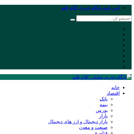
آیین نامه پایگاه خبری کلام قلم
خانه
اقتصاد
بانک
بیمه
بورس
بازار
بازار دیجیتال و ارز های دیجیتال
صنعت و معدن
فناوری