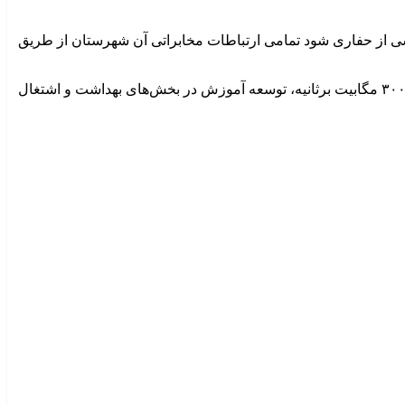
ی از حفاری شود تمامی ارتباطات مخابراتی آن شهرستان از طریق
بر اساس این گزارش، حرکت به سمت تحول دیجیتال و ایجاد زیرساختهای شهر هوشمند، امکان بهره مندی مشترکان از پهنای باند با سرعت ٣٠٠ مگابیت برثانیه، توسعه آموزش در بخش‌های بهداشت و اشتغال