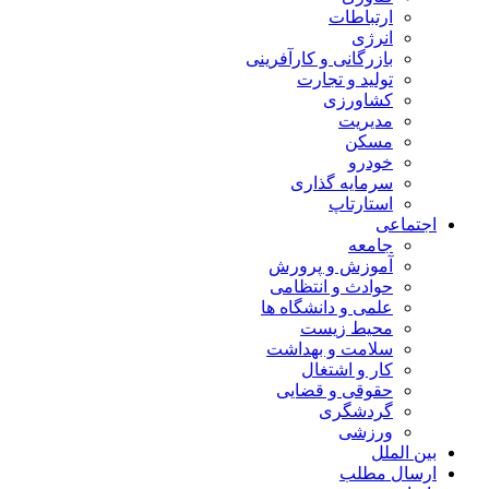
ارتباطات
انرژی
بازرگانی و کارآفرینی
تولید و تجارت
کشاورزی
مدیریت
مسکن
خودرو
سرمایه گذاری
استارتاپ
اجتماعی
جامعه
آموزش و پرورش
حوادث و انتظامی
علمی و دانشگاه ها
محیط زیست
سلامت و بهداشت
کار و اشتغال
حقوقی و قضایی
گردشگری
ورزشی
بین الملل
ارسال مطلب