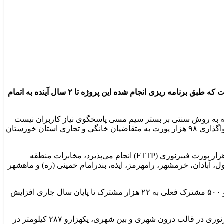
مدیر مخابرات منطقه خوزستان گفت: طرح نهضت جهادی توسعه و ظرفیت سازی فیبرنوری مخابرات (پروژه نجما) استان در حال انجام است که طبق برنامه ریزی انجام شده این پروژه تا ۲ سال آینده به اتمام
اورانه به روش سنتی بر بستر سیم مسی پاسخگوی نیاز کاربران نیست
بیان کرد: در همین راستا عملیات اجرایی طرح نهضت جهادی توسعه فیبر نوری مخابرات تا منازل (نجما) با ظرفیت سازی ١٢۵ هزار پورت و واگذاری ٩٨ هزار پورت به متقاضیان خانگی و تجاری استان خوزستان
مدیر مخابرات منطقه خوزستان افزود: در این طرح که اجرای آن تا پایان سال ١۴٠۴ پیش بینی شده ، ظرفیت سازی لازم برای واگذاری ٩٨ هزار پورت فیبرنوری (FTTP) انجام می‌پذیرد، مخابرات منطقه
شبکه فیبر نوری اقدام کرده و امکان واگذاری سرویس fttx در شهرهای اهواز، دزفول، آبادان، خرمشهر، رامهرمز، ایذه، بندرامام خمینی (ره) و ماهشهر
فلاح زاده با تاکید بر ضرورت گسترش فیبرنوری در استان بیان کرد: با فراهم شدن بسترلازم تعداد مشتریان فعال سرویس fttx از سه هزار و ۵٠٠ مشترک فعلی به ٢٢ هزار مشترک تا پایان سال جاری افزایش
مدیر مخابرات منطقه خوزستان کل فیبر نوری استان خوزستان را هشت هزارو ٢٣٢ کیلومتر اعلام کرد و افزود: پنج هزار و ۴١۶ کیلومتر فیبرنوری در قالب درون شهری و بین شهری، یکهزارو ٢٨٧ کیلومتر در