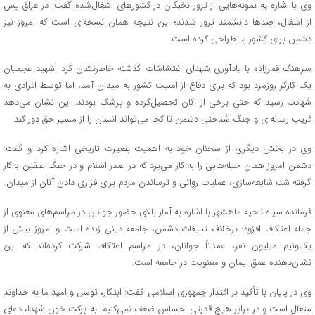
وی با اشاره به نمونه‌هایی از ترور نخبگان در کشورهای اشغال‌شده گفت: در عراق پس
از اشغال، صدها دانشمند ترور شدند؛ این نتیجه همان نسخه‌ای است که امروز نیز
دشمن برای کشور ما طراحی کرده است.
سرهنگ قمرزاده با یادآوری شهدای اغتشاشات گذشته خاطرنشان کرد: شهید عجمیان
یک کارگر روزمزد بود که برای دفاع از امنیت کشور به میدان آمد، اما توسط افرادی به
شهادت رسید که حتی برخی از آنان تحصیل‌کرده و پزشک بودند. این نشان می‌دهد
فریب رسانه‌ای و جنگ شناختی دشمن تا کجا می‌تواند انسان را از مسیر حق دور کند.
وی در بخش دیگری از سخنان خود به اهمیت بصیرت تاریخی اشاره کرد و گفت:
دشمن امروز همان حیله‌هایی را به کار می‌برد که در صدر اسلام و در جنگ صفین به‌کار
گرفته شد؛ شایعه‌سازی، عملیات روانی و ترساندن مردم برای فراری دادن آنان از میدان.
فرمانده سپاه ناحیه ماهشهر با اشاره به آمار بالای حضور جوانان در مراسم‌های معنوی از
جمله اعتکاف افزود: برخلاف تبلیغات دشمن، جامعه دینی زنده است و امروز بیش از
یک‌ونیم میلیون نفر، عمدتاً جوانان، در مراسم اعتکاف شرکت کرده‌اند که این
نشان‌دهنده عمق ایمان و معنویت در جامعه است.
وی در پایان با تأکید بر اقتدار جمهوری اسلامی گفت: ابتکار، توسل و امید ما به خداوند
متعال است و در برابر هیچ قدرتی احساس ضعف نمی‌کنیم. به برکت خون شهدا، دعای