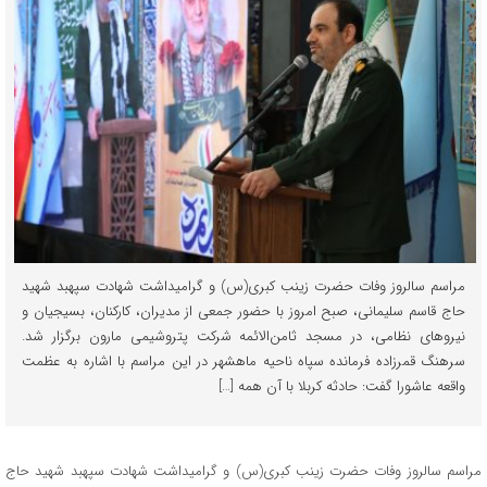
مراسم سالروز وفات حضرت زینب کبری(س) و گرامیداشت شهادت سپهبد شهید
حاج قاسم سلیمانی، صبح امروز با حضور جمعی از مدیران، کارکنان، بسیجیان و
نیروهای نظامی، در مسجد ثامن‌الائمه شرکت پتروشیمی مارون برگزار شد.
سرهنگ قمرزاده فرمانده سپاه ناحیه ماهشهر در این مراسم با اشاره به عظمت
واقعه عاشورا گفت: حادثه کربلا با آن همه […]
مراسم سالروز وفات حضرت زینب کبری(س) و گرامیداشت شهادت سپهبد شهید حاج