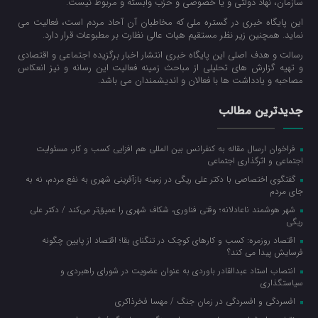
سازمان، نهاد دولتی و یا خصوصی و حزب وابسته و مربوط نیست.
این پایگاه خبری در گستره ملی که مخاطبان آن آحاد مردم است، فعالیت می
نماید. همچنین زیر نظر مستقیم هیات عالی نظارت بر مطبوعات قرار دارد.
رسالت و هدف اصلی این پایگاه خبری انتشار اخبار برگزیده اجتماعی و اقتصادی
و تهیه گزارش های تحلیلی از مباحث زمینه فعالیت این رسانه و نیز انعکاس
مصاحبه و یادداشت ها با فعالان و اندیشمندان می باشد.
جدیدترین مطالب
فراخوان ارسال مقاله به کنفرانس بین المللی هم افزایی کسب و کار، مسئولیت
اجتماعی و اثرگذاری اجتماعی
گفتگوی اختصاصی با دکتر علی ریگی در زمینه بازآفرینی شهری به نفع مردم، نه به
جای مردم
شهر هوشمند ناعادلانه؛ وقتی فناوری، شکاف شهری را عمیق‌تر می‌کند / دکتر علی
ریگی
اقتصاد روزمره: کسب‌ و کارهای کوچک در تنگنای بقا؛ اقتصاد از پایین چگونه
فرسایش پیدا می کند؟
انتصاب استاد عبدالقادر باوردی به عنوان عضویت در شورای راهبردی و
سیاستگذاری
افسردگی و افسردگی در زمان جنگ / مهسا فخرذاکری