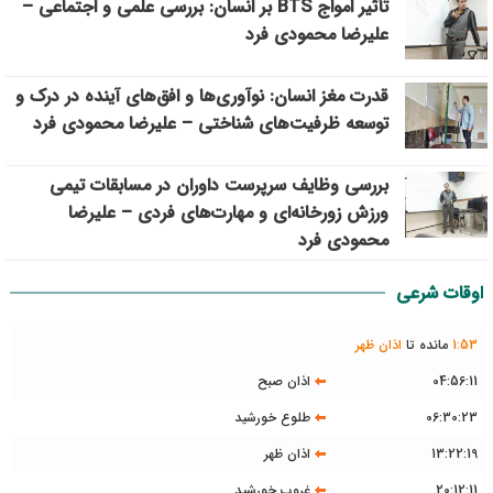
تأثیر امواج BTS بر انسان: بررسی علمی و اجتماعی –
علیرضا محمودی فرد
قدرت مغز انسان: نوآوری‌ها و افق‌های آینده در درک و
توسعه ظرفیت‌های شناختی – علیرضا محمودی فرد
بررسی وظايف سرپرست داوران در مسابقات تیمي
ورزش زورخانه‌ای و مهارت‌های فردی – علیرضا
محمودی فرد
اوقات شرعی
53
:
1
مانده تا
اذان ظهر
04:56:11
اذان صبح
06:30:23
طلوع خورشید
13:22:19
اذان ظهر
20:12:11
غروب خورشید