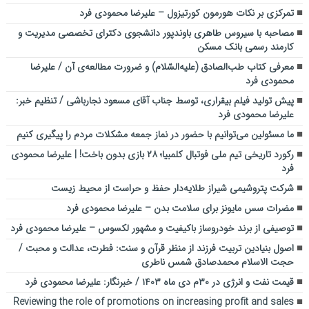
تمرکزی بر نکات هورمون کورتیزول – علیرضا محمودی فرد
مصاحبه با سیروس طاهری باوندپور دانشجوی دکترای تخصصی مدیریت و
کارمند رسمی بانک مسکن
معرفی کتاب طب‌الصادق (علیه‌السّلام) و ضرورت مطالعه‌ی آن / علیرضا
محمودی فرد
پیش تولید فیلم بیقراری، توسط جناب آقای مسعود نجارباشی / تنظیم خبر:
علیرضا محمودی فرد
ما مسئولین می‌توانیم با حضور در نماز جمعه مشکلات مردم را پیگیری کنیم
رکورد تاریخی تیم ملی فوتبال کلمبیا؛ ۲۸ بازی بدون باخت! | علیرضا محمودی
فرد
شرکت پتروشیمی شیراز طلایه‌دار حفظ و حراست از محیط زیست
مضرات سس مایونز برای سلامت بدن – علیرضا محمودی فرد
توصیفی از برند خودروساز باکیفیت و مشهور لکسوس – علیرضا محمودی فرد
اصول بنیادین تربیت فرزند از منظر قرآن و سنت: فطرت، عدالت و محبت /
حجت الاسلام محمدصادق شمس ناطری
قیمت نفت و انرژی در ۳۰م دی ماه ۱۴۰۳ / خبرنگار: علیرضا محمودی فرد
Reviewing the role of promotions on increasing profit and sales