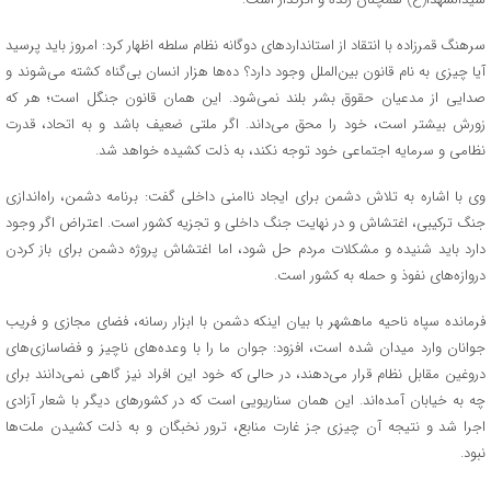
سرهنگ قمرزاده با انتقاد از استانداردهای دوگانه نظام سلطه اظهار کرد: امروز باید پرسید
آیا چیزی به نام قانون بین‌الملل وجود دارد؟ ده‌ها هزار انسان بی‌گناه کشته می‌شوند و
صدایی از مدعیان حقوق بشر بلند نمی‌شود. این همان قانون جنگل است؛ هر که
زورش بیشتر است، خود را محق می‌داند. اگر ملتی ضعیف باشد و به اتحاد، قدرت
نظامی و سرمایه اجتماعی خود توجه نکند، به ذلت کشیده خواهد شد.
وی با اشاره به تلاش دشمن برای ایجاد ناامنی داخلی گفت: برنامه دشمن، راه‌اندازی
جنگ ترکیبی، اغتشاش و در نهایت جنگ داخلی و تجزیه کشور است. اعتراض اگر وجود
دارد باید شنیده و مشکلات مردم حل شود، اما اغتشاش پروژه دشمن برای باز کردن
دروازه‌های نفوذ و حمله به کشور است.
فرمانده سپاه ناحیه ماهشهر با بیان اینکه دشمن با ابزار رسانه، فضای مجازی و فریب
جوانان وارد میدان شده است، افزود: جوان ما را با وعده‌های ناچیز و فضاسازی‌های
دروغین مقابل نظام قرار می‌دهند، در حالی که خود این افراد نیز گاهی نمی‌دانند برای
چه به خیابان آمده‌اند. این همان سناریویی است که در کشورهای دیگر با شعار آزادی
اجرا شد و نتیجه آن چیزی جز غارت منابع، ترور نخبگان و به ذلت کشیدن ملت‌ها
نبود.