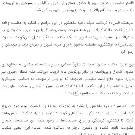
قاسم سلیمانی، صبح امروز با حضور جمعی از مدیران، کارکنان، بسیجیان و نیروهای
نظامی، در مسجد ثامن‌الائمه شرکت پتروشیمی مارون برگزار شد.
سرهنگ قمرزاده فرمانده سپاه ناحیه ماهشهر در این مراسم با اشاره به عظمت واقعه
عاشورا گفت: حادثه کربلا با آن همه شهادت و مصیبت، اگر با جهاد تبیین حضرت زینب
سلام‌الله‌علیها همراه نمی‌شد، امروز به یک مکتب ماندگار تبدیل نمی‌گردید. حضرت
زینب(س) با روشنگری، حقیقت عاشورا را برای مردم تبیین و جریان یزید و یزیدیان را
رسوا کرد.
وی افزود: مکتب حضرت سیدالشهدا(ع) مکتبی انسان‌ساز است؛ مکتبی که انسان‌های
مقاوم، شجاع و بی‌واهمه در برابر زورگویان عالم تربیت می‌کند. مقام معظم رهبری نیز
درباره شهید حاج قاسم سلیمانی فرمودند که او پس از شهادت به «مکتب سلیمانی»
تبدیل خواهد شد و این مکتب، ادامه‌دهنده همان مسیر عاشورایی است و تفاوتی در
ماهیت و هدف با مکتب سیدالشهدا(ع) ندارد.
فرمانده سپاه ناحیه ماهشهر با اشاره به تحولات منطقه و مقاومت مردم غزه تصریح
کرد: امروز در غزه شاهد تکرار صحنه‌های کربلا هستیم؛ از شهادت کودک شش‌ماهه
گرفته تا تشنگی، گرسنگی و انواع مصیبت‌ها. با وجود همه این جنایت‌ها، جریان
مقاومت نابود نشده و دشمن ناچار به مذاکره شده است؛ این یعنی مکتب
سیدالشهدا(ع) همچنان زنده و اثرگذار است.