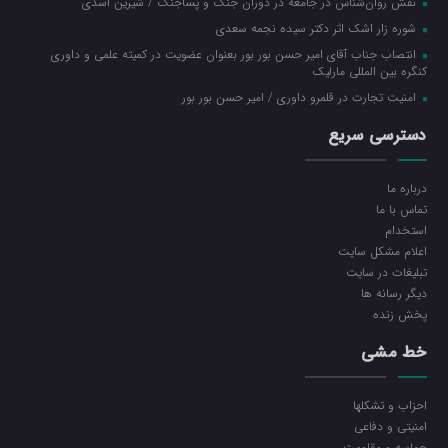
نقش روان‌شناس در جامعه در دوران جنگ و پساجنگ / شیرین اسدی
شوره زار اشک اثر دکتر سیده نجمه سعدی
انتصاب جناب آقای امیر حسن بور بور بعنوان عضویت در کمیته علمی و داوری
کنگره بین المللی مارلیک
امنیت تجارت در قلمرو داوری / امیر حسن بور بور
دسترسی سریع
درباره ما
تماس با ما
استخدام
اعلام مشکل سایت
تبلیغات در سایت
ديگر رسانه ها
پخش زنده
خط مشی
احزاب و تشکلها
امنیتی و دفاعی
حماسه و مقاومت