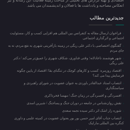
اقتصادی و تهیه گزارش های تحلیلی از مباحث زمینه فعالیت این رسانه و نیز
انعکاس مصاحبه و یادداشت ها با فعالان و اندیشمندان می باشد.
جدیدترین مطالب
فراخوان ارسال مقاله به کنفرانس بین المللی هم افزایی کسب و کار، مسئولیت
اجتماعی و اثرگذاری اجتماعی
گفتگوی اختصاصی با دکتر علی ریگی در زمینه بازآفرینی شهری به نفع مردم، نه به
جای مردم
شهر هوشمند ناعادلانه؛ وقتی فناوری، شکاف شهری را عمیق‌تر می‌کند / دکتر
علی ریگی
اقتصاد روزمره: کسب‌ و کارهای کوچک در تنگنای بقا؛ اقتصاد از پایین چگونه
فرسایش پیدا می کند؟
انتصاب استاد عبدالقادر باوردی به عنوان عضویت در شورای راهبردی و
سیاستگذاری
افسردگی و افسردگی در زمان جنگ / مهسا فخرذاکری
نقش روان‌شناس در جامعه در دوران جنگ و پساجنگ / شیرین اسدی
شوره زار اشک اثر دکتر سیده نجمه سعدی
انتصاب جناب آقای امیر حسن بور بور بعنوان عضویت در کمیته علمی و داوری
کنگره بین المللی مارلیک