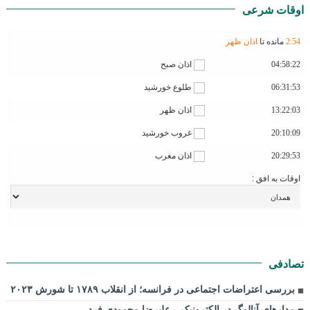
اوقات شرعی
54
:
2
مانده تا
اذان ظهر
04:58:22
اذان صبح
06:31:53
طلوع خورشید
13:22:03
اذان ظهر
20:10:09
غروب خورشید
20:29:53
اذان مغرب
اوقات به افق :
تصادفی
بررسی اعتراضات اجتماعی در فرانسه؛ از انقلاب ۱۷۸۹ تا شورش ۲۰۲۳
مدارهای آنالوگ در الکترونیک – علیرضا محمودی فرد