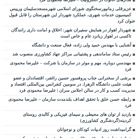
عزیزقلی زمانپورسخنگوی شورای اسلامی شهرمسجدسلیمان ورییس
کمیسیون خدمات شهری، عملکرد شهردار این شهرستان را قابل قبول
عنوان کرد
شهردار اهواز در همایش سفیران شهر: اخلاق و امانت داری رانندگان
تاکسی در اهواز زبانزد عام و خاص است
آشنایی با مهندس حمید ولی زاده، فعال صنعت و دانشگاه
رئیس ستاد ساماندهی و پشتیبانی مراکز جهاد کشاورزی منصوب شد
مهندسیِ دوباره، مهم و موثر در سازمان یا شرکت – علیرضا محمودی
فرد
برشی از سخنرانی جناب پروفسور حسین راغفر، اقتصاددان و عضو
هیئت علمی دانشگاه الزهرا، در سومین کنفرانس بین‌المللی اقتصاد و
مدیریت کسب و کار در سالن اجلاس سران | علیرضا محمودی فرد
رابطه حسن خلق با تحقق اهداف بلندمدت سازمان – علیرضا محمودی
فرد
بازدید از توان های محیطی و سیمای فیزیکی و کالبدی روستای
کردینه(گردشگری کشاورزی)
گرامیداشت روز ادبیات کودکان و نوجوانان