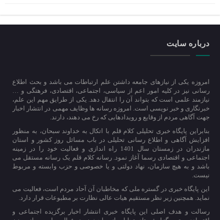
درباره سایت
امروزه یکی از نیازهای جامعه داشتن علم ارتباطات می باشد و بحث اطلاع
رسانی نیز در کلیه امور اعم از سیاسی، اجتماعی، اقتصادی، فرهتگی و …
نیازمند علمی است که بتواند آن را انتقال دهد. یکی از طرایق مهم این علم،
خبرنگاری و خبر نویسی است. امروزه رسانه ها وظایف مهمی در انتشار اخبار
جهت آگاهی مردم از وقایع و رویدادهایی که رخ می دهند، دارند.
بنابراین پایگاه خبری تحلیلی کلام قلم با اتکال به خداوند سبحان، به منظور
افزایش آگاهی و اطلاع رسانی تحلیلی در باب مسائل روز کشور و استان
مازندران در زمستان سال 1401 راه اندازی و فعالیت خود را در زمینه
اجتماعی و اقتصادی رسما آغاز نمود. رسانه کلام قلم یک رسانه مستقل می
باشد و به هیچ سازمان، نهاد دولتی و یا خصوصی و حزب وابسته و مربوط
نیست.
این پایگاه خبری در گستره ملی که مخاطبان آن آحاد مردم است، فعالیت می
نماید. همچنین زیر نظر مستقیم هیات عالی نظارت بر مطبوعات قرار دارد.
رسالت و هدف اصلی این پایگاه خبری انتشار اخبار برگزیده اجتماعی و