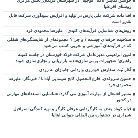
خوانش نمایش نامه “فوجیتا” در شهرستان فریمان_بخش مرکزی
روستای اقرعلیا
اقدامات شرکت ملی پارس در تولید و افزایش سودآوری شرکت قابل
تقدیر است
روش‌های شناسایی فرآیندهای کلیدی – علیرضا محمودی فرد
صلاحیت حرفه‌ای چیست ؟ و چرا ؟ مجموعه‌ای از شایستگی‌های شغلی
که در فرآیندهای آموزشی و تجربی کسب می‌شود
امین ابراهیمی مدیرعامل شرکت فولاد خوزستان در جلسه کمیته
راهبری؛ «تجهیزات بومی‌سازی‌شده، بازاریابی و تجاری‌سازی شوند
آغاز ثبت سفارش خودروی وارداتی جانبازان به زودی
حسین سروقدی، فارغ التحصیل کالج سینمایی آپادانا / خبرنگار: علیرضا
محمودی فرد
مسیر اشتغال از مهارت آموزی می گذرد/ شناسایی استعدادهای مهارتی
در کشور
فیلم کوتاه بغض به کارگردانی عرفان کارگر و تهیه کنندگی اسرافیل
شیرازی در جشنواره بین المللی جیوانی ایتالیا