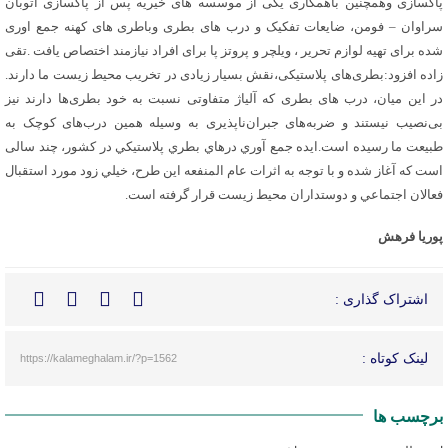
پاکسازی وهمچنین باهمکاری یکی از موسسه های خیریه پس از پاکسازی اتوبان
سراوان – فومن، ضایعات تفکیک و درب های بطری وباطری های کهنه جمع اوری
شده برای تهیه لوازم تحریر ، ویلچر و پروتز پا برای افراد نیازمند اختصاص یافت .تقی
زاده افزود:بطری‌های پلاستیکی،نقش بسیار زیادی در تخریب محیط زیست ما دارند.
در این میان، درب های بطری که آلیاژ متفاوتی نسبت به خود بطری‌ها دارند نیز
بی‌نصیب نیستند و ضربه‌های جبران‌ناپذیری به وسیله همین درب‌های کوچک به
طبیعت ما رسیده است.ايده جمع آوري درهاي بطري پلاستيكي در كشور، چند سالی
است که آغاز شده و با توجه به اثرات عام المنفعه اين طرح، خيلي زود مورد استقبال
فعالان اجتماعي و دوستداران محيط زيست قرار گرفته است.
پوریا فرهش
اشتراک گذاری :
لینک کوتاه :
https://kalameghalam.ir/?p=1562
برچسب ها