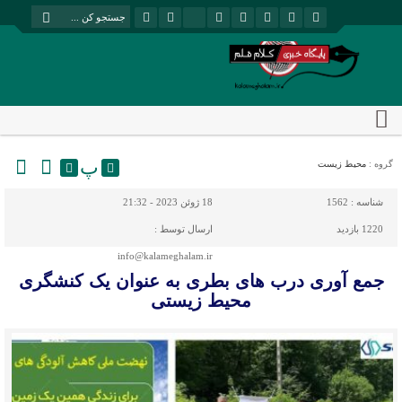
پ
گروه :
محیط زیست
شناسه :
1562
18 ژوئن 2023 - 21:32
1220 بازدید
ارسال توسط :
info@kalameghalam.ir
جمع آوری درب های بطری به عنوان یک کنشگری
محیط زیستی