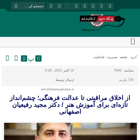
پ
گروه :
جامعه
/
مدیریت
/
یادداشت
شناسه :
7649
10 اکتبر 2025 - 9:28
720 بازدید
ارسال توسط :
info@kalameghalam.ir
از اخلاق مراقبتی تا عدالت فرهنگی؛ چشم‌انداز
تازه‌ای برای آموزش هنر / دکتر مجید رفیعیان
اصفهانی