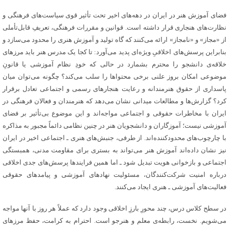
فضای آموزش هنر در ایران در دهه‌های اخیر تحت تأثیر قوی سیاست‌های فرهنگی و
نظارت‌های هنجاری قرار داشته است‌. قوانین و مقررات فرهنگی، تعریفِ قابل‌تأملی
از «مجاز» و «نامجاز» ارائه می‌کنند که گاه تولید و آموزش هنری را محدود می‌سازد و
بنابراین پرسش‌های اخلاقیِ ویژه‌ای پدید می‌آورد: تا کجا یک مدرس هنر باید مرزهای
خلاقه‌ی دانشجو را محترم بشمارد در حالی که خودِ نظام آموزشی یا قانونِ
موضوعی امکان بروز علنی برخی محتواها را سلب می‌کند؟ چگونه می‌توان میان
پاسداری از حقوق هنرمندانه و رعایت هنجارهای رسمی و اجتماعی تعادل برقرار
کرد؟ گزارش‌ها و مطالعات میدانی نشان می‌دهد که هنرمندان و فعالان فرهنگی در
ایران با مخاطرات حقوقی و اجتماعی مواجه‌اند و این موضوع بی‌تأثیر بر فضای
آموزشی نیست؛ آموزگاران و دانشجویان هنر در چنین نظامی دائماً مجبور به مذاکره
با چارچوب‌های محدودکننده‌اند‌. از طرفی، جنبش‌های هنری ـ اجتماعی اخیر در ایران
نیز نشان داده‌اند آموزش هنر می‌تواند به بستری برای مقاومت مدنی، همبستگی
اجتماعی و بازخوانی هویت تبدیل شود ـ اما همین فرایندها پرسش‌های جدی اخلاقی
درباره امنیت شرکت‌کنندگان، مسئولیت نهادهای آموزشی و پیامدهای حقوقی
فعالیت‌های آموزشی ـ هنری ایجاد می‌کنند‌.
در سطح کلاس درس، چند محورِ بارزِ اخلاقی وجود دارد که عملاً هر روز با آنها مواجه
می‌شویم‌. نخست، رابطه‌ی معلم و هنرجو است. احترام به کرامت، حفظ مرزهای