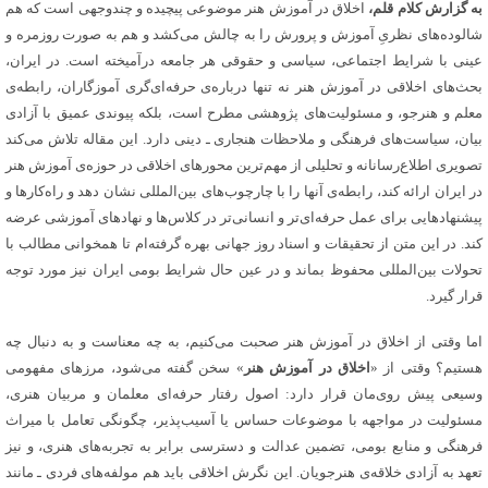
به گزارش کلام قلم،
اخلاق در آموزش هنر موضوعی پیچیده و چندوجهی است که هم
شالوده‌های نظریِ آموزش و پرورش را به چالش می‌کشد و هم به صورت روزمره و
عینی با شرایط اجتماعی، سیاسی و حقوقی هر جامعه درآمیخته است‌. در ایران،
بحث‌های اخلاقی در آموزش هنر نه تنها درباره‌ی حرفه‌ای‌گری آموزگاران، رابطه‌ی
معلم و هنرجو، و مسئولیت‌های پژوهشی مطرح است، بلکه پیوندی عمیق با آزادی
بیان، سیاست‌های فرهنگی و ملاحظات هنجاری ـ دینی دارد‌. این مقاله تلاش می‌کند
تصویری اطلاع‌رسانانه و تحلیلی از مهم‌ترین محورهای اخلاقی در حوزه‌ی آموزش هنر
در ایران ارائه کند، رابطه‌ی آنها را با چارچوب‌های بین‌المللی نشان دهد و راه‌کارها و
پیشنهادهایی برای عمل حرفه‌ای‌تر و انسانی‌تر در کلاس‌ها و نهادهای آموزشی عرضه
کند‌. در این متن از تحقیقات و اسناد روز جهانی بهره گرفته‌ام تا همخوانی مطالب با
تحولات بین‌المللی محفوظ بماند و در عین حال شرایط بومی ایران نیز مورد توجه
قرار گیرد‌‌.
اما وقتی از اخلاق در آموزش هنر صحبت می‌کنیم، به چه معناست و به دنبال چه
هستیم؟ وقتی از «
اخلاق در آموزش هنر
» سخن گفته می‌شود، مرزهای مفهومی
وسیعی پیش روی‌مان قرار دارد: اصول رفتار حرفه‌ای معلمان و مربیان هنری،
مسئولیت در مواجهه با موضوعات حساس یا آسیب‌پذیر، چگونگی تعامل با میراث
فرهنگی و منابع بومی، تضمین عدالت و دسترسی برابر به تجربه‌های هنری، و نیز
تعهد به آزادی خلاقه‌ی هنرجویان‌. این نگرش اخلاقی باید هم مولفه‌های فردی ـ مانند