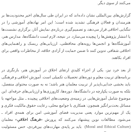
می‌کنند از سوی دیگر‌.
گزارش‌های بین‌المللی نشان داده‌اند که در ایران طی سال‌های اخیر محدودیت‌ها بر
هنرمندان و فعالان فرهنگی تشدید شده است؛ این امر نهادهای آموزشی را در
تنگنایی اخلاقی قرار می‌دهد، و تصمیم‌گیری درباره‌ی نمایش آثار، برگزاری نشست‌ها
یا انتشار پژوهش‌ها را پیچیده می‌سازد‌. در نتیجه، لازم است دانشگاه‌ها، مدارس هنر،
آموزشگاه‌ها و انجمن‌ها رویه‌های محافظتی، ارزیابی‌های ریسک و راهنمایی‌های
اخلاقی شفافی تدوین کنند تا ضمن حمایت از آزادی خلاقه، از مخاطرات واقعی برای
افراد بکاهند‌.
از بعد خرد نیز، یکی از اجزاء کلیدیِ ارتقای اخلاق در آموزش هنر، بازنگری در
برنامه‌های تربیت معلم و دوره‌های تحصیلات تکمیلی است‌. آموزش اخلاقی و فرهنگی
باید بخشی جدایی‌ناپذیر از تربیت معلمان هنر باشد؛ نه به صورت محتوای منفصل،
بلکه به صورت یکپارچه در دانشگاه‌ها، دوره‌ها، کارورزی‌ها و ارزیابی‌های حرفه‌ای‌. این
موضوع شامل آموزش‌هایی در زمینه‌ی وضعیت‌های اخلاقی پیچیده ـ مثل مواجهه با
مسائل بحث‌برانگیز همچون: همکاری با جوامع محلی، رعایت حقوق مالکیت فکری و
یک از مهم‌ترین موارد یعنی مدیریت فضای آموزشی امن برای همه‌ي افراد ـ
می‌شود‌. مطالعات نوین پیشنهاد می‌کنند که پرورش «
فرهنگ اخلاقیِ
» معلمان
(Moral and Ethical Culture) باید بر پایه‌ی مهارت‌های بین‌فردی، حس مسئولیت