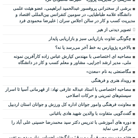
برشی از سخنرانی پروفسور عبدالحمید ابراهیمی، عضو هیئت علمی
دانشگاه علامه طباطبایی، در سومین کنفرانس بین‌المللی اقتصاد و
مدیریت کسب و کار در سالن اجلاس سران | علیرضا محمودی فرد
تصویر دیدنی از هیر
چگونگی تفاوت بازاریابی سبز و بازاریابی پایدار
بالاخره پژوپارس به خط آخر می‌رسد یا نه؟
مصاحبه ای اختصاصی با مهندس کیارش عباس زاده کارآفرین نمونه
ملی، مدیر ارشد اجرایی، مشاور و معلم کسب و کار در دانشگاه
مگاصنعتی به نام «معدن»
رویداد هنری و فرهنگی
مصاحبه اختصاصی با استاد عبداله عارفی نهاد: از قهرمانی آسیا تا اسرار
سیستم‌های تمرینی و حرکات اصلاحی
معاونت فرهنگی وامور جوانان اداره کل ورزش و جوانان استان اردبیل
گفت‌گویی متفاوت با والدین شهید هادی باغبانی
دوره های آموزشی با تدریس دکتر سید محمدرضا حسینی علی آباد را
برگزار می نماید
هفته مدیریت مصرف آب و برق؛ برانگیختن احساس نیاز مردم به تغییر