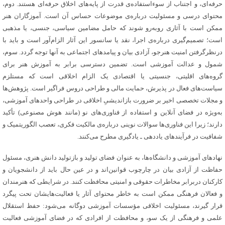
حرفه‌ای، و اجتناب از سوءاستفاده‌ی قدرت از پایه‌های اخلاق حرفه‌ای هستند‌. دوم،
محتوای درسی و مسئولیت درباره‌ی موضوعات حساس آن است. آموزگاران هنر
ممکن است با آثاری روبه‌رو شوند که حامل مضامین سیاسی، جنسی، یا مذهبی
است؛ تصمیم‌گیری درباره‌ی اجرا، نقد یا سانسور این آثار الزام‌آور است و باید با
درنظرگرفتن امنیت هنرجو، آزادی بیان و پیامدهای اجتماعی به آنها توجه گردد. سوم،
شمول و عدالت آموزشی است. تضمین دسترسی برابر به آموزش هنر برای
گروه‌های اقلیتی، جنسیتی یا اقتصادی یک الزام اخلاقی است که مستلزم
سیاست‌های فعال در پذیرش، حمایت مالی و طراحی دروس فراگیر است‌. پژوهش‌ها
و مجلات تخصصی اخیر بر ضرورت بازاندیشیِ اخلاقی در طراحی واحدهای آموزشی،
به‌ویژه در فضای آنلاین و استفاده از فناوری‌های نو (مانند هوش مصنوعی) تأکید
دارند؛ زیرا این فناوری‌ها سوالات نوینی درباره‌ی مالکیت فکری، تعصب الگوریتمیک و
شفافیت در فرآیندهای یاددهی ـ یادگیری مطرح می‌کنند‌.
نهادهای آموزشی و دانشگاه‌ها، به عنوان فضای تولید و بازتولید دانش هنری، مسئول
حفاظت از آزادی بیان در چارچوب قوانین‌اند و در عین حال باید از دانشجویان و
کارکنان دربرابر مخاطرات حقوقی و امنیتی محافظت کنند‌. در شرایطی که هنرمندان
و فعالان فرهنگی ممکن است به خاطر محتوای آثار یا فعالیت‌هایشان تحت پیگرد
قرار گیرند، مسئولیت اخلاقی مؤسسات آموزشی دوگانه می‌شود: حفظ استقلال
علمی و فرهنگی از یک سو، و محافظت از افرادی که در فضای آموزشی فعالیت