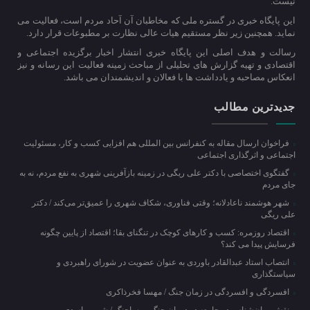
نیست.
این پایگاه خبری در گستره ملی که مخاطبان آن آحاد مردم است، فعالیت می
نماید. همچنین زیر نظر مستقیم هیات عالی نظارت بر مطبوعات قرار دارد.
رسالت و هدف اصلی این پایگاه خبری انتشار اخبار برگزیده اجتماعی و
اقتصادی و تهیه گزارش های تحلیلی از مباحث زمینه فعالیت این رسانه و نیز
انعکاس مصاحبه و یادداشت ها با فعالان و اندیشمندان می باشد.
جدیدترین مطالب
فراخوان ارسال مقاله به کنفرانس بین المللی هم افزایی کسب و کار، مسئولیت
اجتماعی و اثرگذاری اجتماعی
گفتگوی اختصاصی با دکتر علی ریگی در زمینه بازآفرینی شهری به نفع مردم، نه به
جای مردم
شهر هوشمند ناعادلانه؛ وقتی فناوری، شکاف شهری را عمیق‌تر می‌کند / دکتر
علی ریگی
اقتصاد روزمره: کسب‌ و کارهای کوچک در تنگنای بقا؛ اقتصاد از پایین چگونه
فرسایش پیدا می کند؟
انتصاب استاد عبدالقادر باوردی به عنوان عضویت در شورای راهبردی و
سیاستگذاری
افسردگی و افسردگی در زمان جنگ / مهسا فخرذاکری
نقش روان‌شناس در جامعه در دوران جنگ و پساجنگ / شیرین اسدی