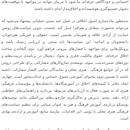
اجتماعی و خودآگاهی حرفه‌ای بنا شود تا مربیان بتوانند در مواجهه با موقعیت‌های
دشوار تصمیم‌گیری هوشمندانه و اخلاق‌مدارانه‌ای داشته باشند‌.
به‌منظور پیاده‌سازی اصول اخلاقی در عمل، چند مسیر عملیاتی پیشنهاد می‌شود که
می‌تواند به‌صورت متقابل و هم‌افزا عمل کند‌. نخست، تدوین سیاست‌های روشنِ
حمایت از آزادی خلاقه و هم‌زمان تضمین امنیت حقوقی و فیزیکی هنرجویان،
دانشجویان و اساتید؛ این سیاست‌ها باید مبتنی بر ارزیابی ریسک باشد و
پروتکل‌هایی برای مواجهه با فشارهای بیرونی فراهم آورد‌. دوم، گنجاندن مباحث
اخلاق حرفه‌ای، حقوق مالکیت فکری و سواد دیجیتال در برنامه‌ی تربیت‌معلم و
دوره‌های ضمن‌خدمت‌. سوم، توسعه‌ی سازوکارهای مشارکتی برای طراحی دروس
که در آن جوامع فرهنگی ـ هنری محلی و نمایندگان تمامی اقشار مشارکت داشته
باشند تا تضمین شود محتوای آموزشی متنوع، حساس و عدالت‌محور است‌. چهارم،
ایجاد دفاتر یا کمیته‌های اخلاق در آموزشگاه‌ها، دانشکده‌ها و مؤسسات فرهنگی‌
هنری که به صورت فعال به ارزیابی‌های مربوطه بپردازند و راهنمایی‌های حفاظتی
ارائه دهند‌. پنجم، پذیرش و به‌کارگیری چارچوب‌های بین‌المللی مانند توصیه‌های
یونسکو درباره‌ی آموزش فرهنگ و هنر به عنوان مبنایی برای تنظیم سیاست‌های
فرهنگی هنری محلی یا بومی‌. این اقدامات، نیازمند منابع، آموزش و اراده‌ی نهادی
است‌.