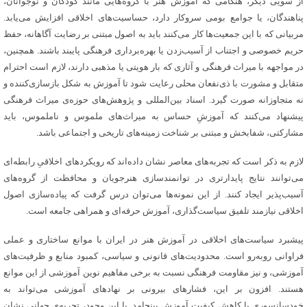
از سویی دیگر، هنگامی که آموزش هنر با گروه‌هایی مانند کودکان و نوجوانان،
پناهندگان، یا جوامع بومی سروکار دارد، حساسیت‌های اخلاقی افزایش می‌یابد‌.
مربیانی که با این جمعیت‌ها کار می‌کنند باید به اصول مبتنی بر رضایت آگاهانه، حفظ
حریم خصوصی و اجتناب از آسیب‌زدن یا بهره‌برداری فرهنگی پایبند باشند‌. همچنین،
در مواجهه با میراث فرهنگی و آثاری که بار هویتی یا مذهبی دارند، لازم است احترام
متقابل و مشورت با ذی‌نفعان محلی رعایت شود تا آموزش به شکل بازسازی‌کننده و
نه متجاوزانه صورت گیرد‌. اسناد بین‌المللی و پژوهش‌های حوزه‌ی میراث فرهنگی
پیشنهاد می‌کنند که آموزشِ حساس به میراث‌های ملموس و ناملموس، باید
مشارکتی، شفابخش و مبتنی بر شناخت زمینه‌های تاریخی و اجتماعی باشد‌.
لازم به ذکر است که تجربه‌های معاصر نشان داده‌اند که رویکردهای اخلاقیِ رابطه‌ای
می‌توانند نتایج پایدارتری در توانمندسازی هنرجویان و محافظت از گروه‌های
آسیب‌پذیر ایجاد کنند‌. از این نمونه‌ها می‌توان درس گرفت که پیاده‌سازی اصول
اخلاقی نیازمند تلفیق سیاست‌گذاری، آموزش حرفه‌ای و همراهی جامعه است‌.
پیشبرد سیاست‌های اخلاقی در آموزش هنر در ایران با موانع ساختاری و عملی
فراوانی روبه‌رو است. محدودیت‌های قانونی و سیاسی، کمبود منابع و ظرفیت‌های
آموزشی، و نیز مقاومت فرهنگی نسبت به برخی مفاهیم نوین آموزشی‌ از این موانع
هستند. افزون بر این، فشارهای بیرونی بر نهادهای آموزشی می‌تواند به
خودسانسوری یا کاهش کیفیت آموزش بینجامد‌. با این وجود، تجربه‌ی جهانی نشان