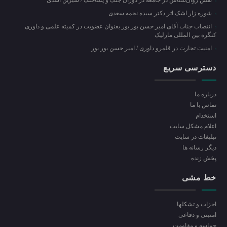
شوره زار اشک اثر دکتر سیده نجمه سعدی
انتصاب جناب آقای امیر حسن بور بور بعنوان عضویت در کمیته علمی و داوری
کنگره بین المللی مارلیک
امنیت تجارت در قلمرو داوری / امیر حسن بور بور
دسترسی سریع
درباره ما
تماس با ما
استخدام
اعلام مشکل سایت
تبلیغات در سایت
ديگر رسانه ها
پخش زنده
خط مشی
احزاب و تشکلها
امنیتی و دفاعی
حماسه و مقاومت