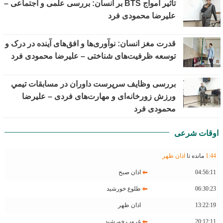
تأثیر امواج BTS بر انسان: بررسی علمی و اجتماعی –
علیرضا محمودی فرد
قدرت مغز انسان: نوآوری‌ها و افق‌های آینده در درک و
توسعه ظرفیت‌های شناختی – علیرضا محمودی فرد
بررسی وظايف سرپرست داوران در مسابقات تیمي
ورزش زورخانه‌ای و مهارت‌های فردی – علیرضا
محمودی فرد
اوقات شرعی
44
:
1
مانده تا
اذان ظهر
04:56:11
اذان صبح
06:30:23
طلوع خورشید
13:22:19
اذان ظهر
20:12:11
غروب خورشید