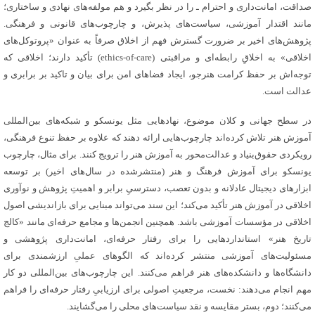
صداقت، امانت‌داری و احترام ـ را در نظر بگیرد و هم مولفه‌های نهادی و ساختاری؛
مانند اقتدار آموزشی، سیاست‌های پذیرش، و چارچوب‌های قانونی و فرهنگی‌.
پژوهش‌های اخیر بر ضرورت گسترش فهم از اخلاق صرفاً به عنوان «پروتوکل‌های
اخلاقی» به اخلاقِ رابطه‌ای و مراقبتی (ethics-of-care) تأکید دارند؛ اخلاقی که
توجه‌اش بر حفظ کرامت هنرجو، ایجاد فضاهای امن برای بیان و تاکید بر برابری و
عدالت است‌.
در سطح جهانی و کلان موضوع، نهادهایی مثل یونسکو و شبکه‌های بین‌المللی
آموزش هنر تلاش کرده‌اند چارچوب‌هایی ارائه دهند که علاوه بر حفظ تنوع فرهنگی،
رویکردی حقوق‌بنیاد و عدالت‌محور به آموزش هنر را ترویج کنند‌. برای مثال، چارچوب
یونسکو برای آموزش فرهنگ و هنر (منتشرشده در سال‌های اخیر) بر توسعه
ابزارهای دیجیتال عادلانه و بدون تعصب، دسترسیِ برابر و اهمیتِ پژوهش و نوآوری
اخلاقی در آموزش هنر تأکید می‌کند؛ این سند می‌تواند مبنایی برای بازاندیشی اصول
اخلاقی در مؤسسات آموزشی باشد‌. همچنین انجمن‌ها و مجامع حرفه‌ای مانند «کالج
تاریخ هنر» استانداردهایی را برای رفتار حرفه‌ای، امانت‌داری پژوهشی و
مسئولیت‌های آموزشی منتشر کرده‌اند که الگوهای عملیِ ارزشمندی برای
دانشگاه‌ها و دانشکده‌های هنر فراهم می‌کنند‌. این چارچوب‌های بین‌المللی دو کار
مهم انجام می‌دهند: نخست، مرجعیتِ اصولی برای ارزیابیِ رفتار حرفه‌ای را فراهم
می‌کنند؛ دوم، بستر مقایسه و نقد سیاست‌های محلی را می‌گشایند‌.