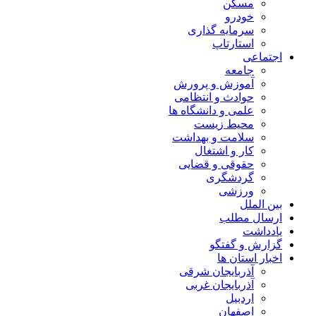
مسکن
خودرو
سرمایه گذاری
استارتاپ
اجتماعی
جامعه
آموزش و پرورش
حوادث و انتظامی
علمی و دانشگاه ها
محیط زیست
سلامت و بهداشت
کار و اشتغال
حقوقی و قضایی
گردشگری
ورزشی
بین الملل
ارسال مطلب
یادداشت
گزارش و گفتگو
اخبار استان ها
آذربایجان شرقی
آذربایجان غربی
اردبیل
اصفهان