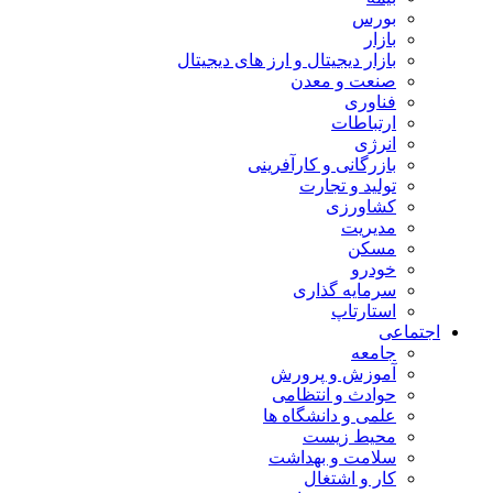
بورس
بازار
بازار دیجیتال و ارز های دیجیتال
صنعت و معدن
فناوری
ارتباطات
انرژی
بازرگانی و کارآفرینی
تولید و تجارت
کشاورزی
مدیریت
مسکن
خودرو
سرمایه گذاری
استارتاپ
اجتماعی
جامعه
آموزش و پرورش
حوادث و انتظامی
علمی و دانشگاه ها
محیط زیست
سلامت و بهداشت
کار و اشتغال