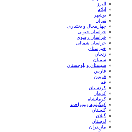
البرز
ایلام
بوشهر
تهران
چهارمحال و بختیاری
خراسان جنوبی
خراسان رضوی
خراسان شمالی
خوزستان
زنجان
سمنان
سیستان و بلوچستان
فارس
قزوین
قم
کردستان
کرمان
کرمانشاه
کهگیلویه وبویراحمد
گلستان
گیلان
لرستان
مازندران