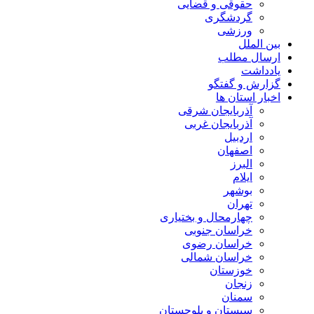
حقوقی و قضایی
گردشگری
ورزشی
بین الملل
ارسال مطلب
یادداشت
گزارش و گفتگو
اخبار استان ها
آذربایجان شرقی
آذربایجان غربی
اردبیل
اصفهان
البرز
ایلام
بوشهر
تهران
چهارمحال و بختیاری
خراسان جنوبی
خراسان رضوی
خراسان شمالی
خوزستان
زنجان
سمنان
سیستان و بلوچستان