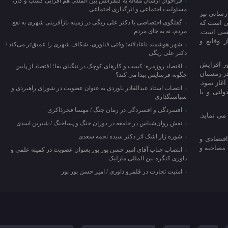
فراخوان ارسال مقاله به کنفرانس بین المللی هم افزایی کسب و کار،
مسئولیت اجتماعی و اثرگذاری اجتماعی
رسانی نیز
می است که
گفتگوی اختصاصی با دکتر علی ریگی در زمینه بازآفرینی شهری به نفع
مردم، نه به جای مردم
ویسی است.
 وقایع و
شهر هوشمند ناعادلانه؛ وقتی فناوری، شکاف شهری را عمیق‌تر می‌کند /
دکتر علی ریگی
ور افزایش
اقتصاد روزمره: کسب‌ و کارهای کوچک در تنگنای بقا؛ اقتصاد از پایین
در زمستان
چگونه فرسایش پیدا می کند؟
 آغاز نمود.
انتصاب استاد عبدالقادر باوردی به عنوان عضویت در شورای راهبردی و
لتی و یا
سیاستگذاری
افسردگی و افسردگی در زمان جنگ / مهسا فخرذاکری
می نماید.
نقش روان‌شناس در جامعه در دوران جنگ و پساجنگ / شیرین اسدی
شوره زار اشک اثر دکتر سیده نجمه سعدی
اقتصادی و
 مصاحبه و
انتصاب جناب آقای امیر حسن بور بور بعنوان عضویت در کمیته علمی و
داوری کنگره بین المللی مارلیک
امنیت تجارت در قلمرو داوری / امیر حسن بور بور