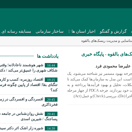
گزارش و گفتگو
اخبار استان ها
ساختار سازمانی
مسابقه رسانه ای
اسایی و مدیریت ریسک‌های بالقوه
ای بالقوه - پایگاه خبری
یادداشت ها
شهر هوشمند ناعادلانه؛ وقتی
16:44
شکاف شهری را عمیق‌تر می‌کند / دکت
ینگ یا چرخه بهبود مستمر نیز شناخته می‌شود، یک
 است. این مدل به سازمان‌ها کمک می‌کند تا
اقتصاد روزمره: کسب‌ و کار
19:25
، تحلیل و بهبود فرآیندها پرداخته و به
تنگنای بقا؛ اقتصاد از پایین چگونه فر
کند؟
بهبود مستمر کیفیت محصولات و خدمات خود بپردازند. چرخه PDCA از چهار مرحله
افسردگی و افسردگی در زما
20:45
فخرذاکری
نقش روان‌شناس در جامعه د
20:41
پساجنگ / شیرین اسدی
شوره زار اشک اثر دکتر سی
14:39