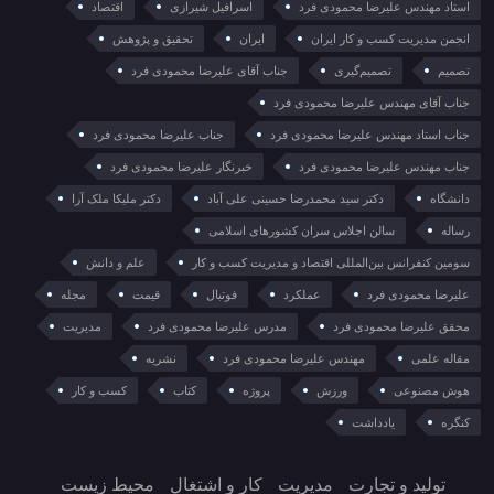
استاد مهندس علیرضا محمودی فرد
اسرافیل شیرازی
اقتصاد
انجمن مدیریت کسب و کار ایران
ایران
تحقیق و پژوهش
تصمیم
تصمیم‌گیری
جناب آقای علیرضا محمودی فرد
جناب آقای مهندس علیرضا محمودی فرد
جناب استاد مهندس علیرضا محمودی فرد
جناب علیرضا محمودی فرد
جناب مهندس علیرضا محمودی فرد
خبرنگار علیرضا محمودی فرد
دانشگاه
دکتر سید محمدرضا حسینی علی آباد
دکتر ملیکا ملک آرا
رساله
سالن اجلاس سران کشورهای اسلامی
سومین کنفرانس بین‌المللی اقتصاد و مدیریت کسب و کار
علم و دانش
علیرضا محمودی فرد
عملکرد
فوتبال
قیمت
مجله
محقق علیرضا محمودی فرد
مدرس علیرضا محمودی فرد
مدیریت
مقاله علمی
مهندس علیرضا محمودی فرد
نشریه
هوش مصنوعی
ورزش
پروژه
کتاب
کسب و کار
کنگره
یادداشت
تولید و تجارت
مدیریت
کار و اشتغال
محیط زیست