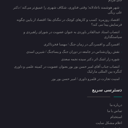
جای مردم
شهر هوشمند ناعادلانه؛ وقتی فناوری، شکاف شهری را عمیق‌تر می‌کند / دکتر
علی ریگی
اقتصاد روزمره: کسب‌ و کارهای کوچک در تنگنای بقا؛ اقتصاد از پایین چگونه
فرسایش پیدا می کند؟
انتصاب استاد عبدالقادر باوردی به عنوان عضویت در شورای راهبردی و
سیاستگذاری
افسردگی و افسردگی در زمان جنگ / مهسا فخرذاکری
نقش روان‌شناس در جامعه در دوران جنگ و پساجنگ / شیرین اسدی
شوره زار اشک اثر دکتر سیده نجمه سعدی
انتصاب جناب آقای امیر حسن بور بور بعنوان عضویت در کمیته علمی و داوری
کنگره بین المللی مارلیک
امنیت تجارت در قلمرو داوری / امیر حسن بور بور
دسترسی سریع
درباره ما
تماس با ما
استخدام
اعلام مشکل سایت