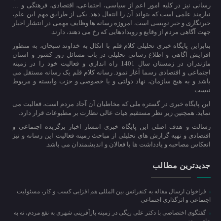
رسانی نیز در کلیه امور اعم از سیاسی، اجتماعی، اقتصادی، فرهتگی و …
نیازمند علمی است که بتواند آن را انتقال دهد. یکی از طرایق مهم این علم،
خبرنگاری و خبر نویسی است. امروزه رسانه ها وظایف مهمی در انتشار اخبار
جهت آگاهی مردم از وقایع و رویدادهایی که رخ می دهند، دارند.
بنابراین پایگاه خبری تحلیلی کلام قلم با اتکال به خداوند سبحان، به منظور
افزایش آگاهی و اطلاع رسانی تحلیلی در باب مسائل روز کشور و استان
مازندران در زمستان سال 1401 راه اندازی و فعالیت خود را در زمینه
اجتماعی و اقتصادی رسما آغاز نمود. رسانه کلام قلم یک رسانه مستقل می
باشد و به هیچ سازمان، نهاد دولتی و یا خصوصی و حزب وابسته و مربوط
نیست.
این پایگاه خبری در گستره ملی که مخاطبان آن آحاد مردم است، فعالیت می
نماید. همچنین زیر نظر مستقیم هیات عالی نظارت بر مطبوعات قرار دارد.
رسالت و هدف اصلی این پایگاه خبری انتشار اخبار برگزیده اجتماعی و
اقتصادی و تهیه گزارش های تحلیلی از مباحث زمینه فعالیت این رسانه و نیز
انعکاس مصاحبه و یادداشت ها با فعالان و اندیشمندان می باشد.
جدیدترین مطالب
فراخوان ارسال مقاله به کنفرانس بین المللی هم افزایی کسب و کار، مسئولیت
اجتماعی و اثرگذاری اجتماعی
گفتگوی اختصاصی با دکتر علی ریگی در زمینه بازآفرینی شهری به نفع مردم، نه به