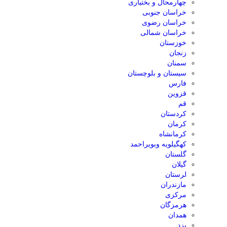
چهارمحال و بختیاری
خراسان جنوبی
خراسان رضوی
خراسان شمالی
خوزستان
زنجان
سمنان
سیستان و بلوچستان
فارس
قزوین
قم
کردستان
کرمان
کرمانشاه
کهگیلویه وبویراحمد
گلستان
گیلان
لرستان
مازندران
مرکزی
هرمزگان
همدان
یزد