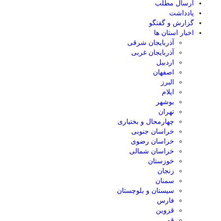
ارسال مطلب
یادداشت
گزارش و گفتگو
اخبار استان ها
آذربایجان شرقی
آذربایجان غربی
اردبیل
اصفهان
البرز
ایلام
بوشهر
تهران
چهارمحال و بختیاری
خراسان جنوبی
خراسان رضوی
خراسان شمالی
خوزستان
زنجان
سمنان
سیستان و بلوچستان
فارس
قزوین
قم