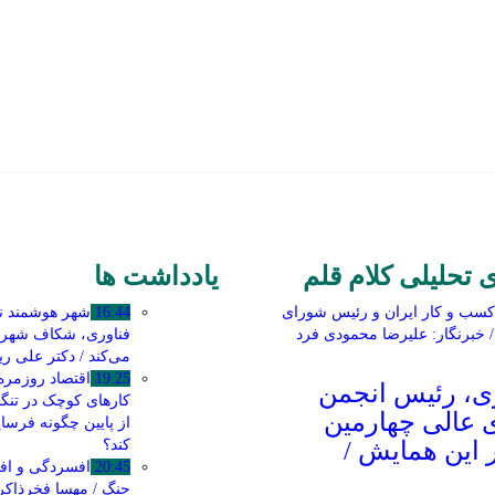
ی تحلیلی کلام قلم
یادداشت ها
16:44
شهر هوشمند ناع
فناوری، شکاف شهری 
می‌کند / دکتر علی ر
19:25
اقتصاد روزمره
، رئیس انجمن
کارهای کوچک در تنگنا
 عالی چهارمین
از پایین چگونه فرسا
 این همایش /
کند؟
20:45
افسردگی و اف
جنگ / مهسا فخرذاک