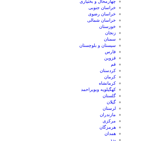
چهارمحال و بختیاری
خراسان جنوبی
خراسان رضوی
خراسان شمالی
خوزستان
زنجان
سمنان
سیستان و بلوچستان
فارس
قزوین
قم
کردستان
کرمان
کرمانشاه
کهگیلویه وبویراحمد
گلستان
گیلان
لرستان
مازندران
مرکزی
هرمزگان
همدان
یزد