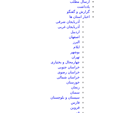
ارسال مطلب
یادداشت
گزارش و گفتگو
اخبار استان ها
آذربایجان شرقی
آذربایجان غربی
اردبیل
اصفهان
البرز
ایلام
بوشهر
تهران
چهارمحال و بختیاری
خراسان جنوبی
خراسان رضوی
خراسان شمالی
خوزستان
زنجان
سمنان
سیستان و بلوچستان
فارس
قزوین
قم