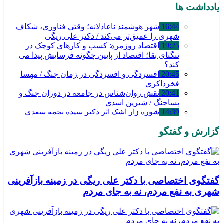
یادداشت ها
16:44
شهر هوشمند ناعادلانه؛ وقتی فناوری، شکاف
شهری را عمیق‌تر می‌کند / دکتر علی ریگی
19:25
اقتصاد روزمره: کسب‌ و کارهای کوچک در
تنگنای بقا؛ اقتصاد از پایین چگونه فرسایش پیدا می
کند؟
20:45
افسردگی و افسردگی در زمان جنگ / مهسا
فخرذاکری
20:41
نقش روان‌شناس در جامعه در دوران جنگ و
پساجنگ / شیرین اسدی
14:39
شوره زار اشک اثر دکتر سیده نجمه سعدی
گزارش و گفتگو
گفتگوی اختصاصی با دکتر علی ریگی در زمینه بازآفرینی
شهری به نفع مردم، نه به جای مردم