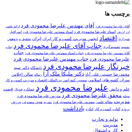
برچسب ها
آقای مهندس علیرضا محمودی فرد
آقای علیرضا محمودی فرد
ارائه علمی
استاد علیرضا محمودی فرد
استاد مهندس علیرضا محمودی فرد
ارزش
اسرافیل
ارز
اقتصاد
انجمن مدیریت کسب و کار ایران
ایران
تحقیق و پژوهش
شیرازی
جناب آقای علیرضا محمودی فرد
تصمیم‌گیری
تصمیم
جناب
جناب
جناب استاد مهندس علیرضا محمودی فرد
آقای مهندس علیرضا محمودی فرد
جناب مهندس علیرضا محمودی فرد
علیرضا محمودی فرد
خبرنگار علیرضا محمودی فرد
دکتر سید
دانشگاه
دکتر ملیکا ملک آرا
محمدرضا حسینی علی آباد
سالن اجلاس
رساله
سران کشورهای اسلامی
سومین کنفرانس بین‌المللی اقتصاد و مدیریت کسب و کار
علیرضا محمودی فرد
علم و دانش
قیمت
عملکرد
فوتبال
محقق علیرضا محمودی فرد
مدرس علیرضا محمودی فرد
مجله
مدیریت
مهندس علیرضا محمودی فرد
ورزش
مقاله علمی
نشریه
هوش مصنوعی
یادداشت
کتاب
کسب و کار
پروژه
کنگره
تولید و تجارت
مدیریت
کار و اشتغال